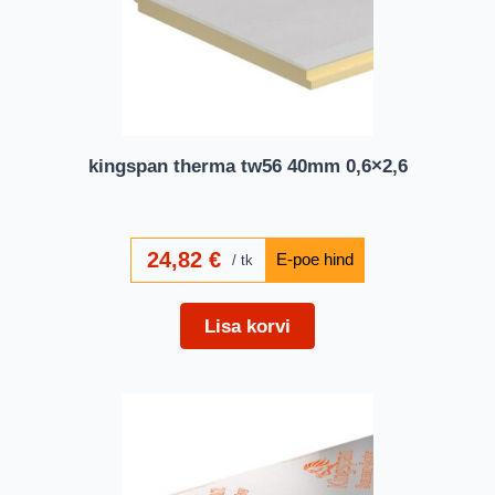
kingspan therma tw56 40mm 0,6×2,6
24,82
€
tk
Lisa korvi