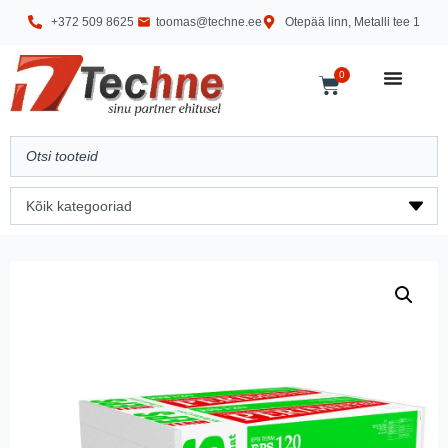
+372 509 8625
toomas@techne.ee
Otepää linn, Metalli tee 1
0