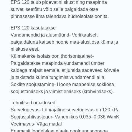
EPS 120 talub pidevat niiskust ning maapinna
survet, seetõttu võib selle paigaldada otse
pinnasesse ilma täiendava hüdroisolatsioonita.
EPS 120 kasutatakse
Vundamendid ja alusmüürid- Vertikaalselt
paigaldatuna kaitseb hoone maa-alust osa külma ja
niiskuse eest.
Külmakerke isolatsioon (horisontaalne)-
Paigaldatakse maapinda vundamendi ümber
kaldega majast eemale, et juhtida sadeveed kõrvale
ja takistada külma tungimist vundamendi alla.
Soklite soojustamine- Hoone maapealse sokliosa
soojustamiseks ja viimistlemiseks (krohvimiseks).
Tehnilised omadused
Survetugevus- Lühiajaline survetugevus on 120 kPa
Soojusjuhtivustegur- Vahemikus 0,035–0,036 W/mK.
Veeimavus- Väga madal
Enamasti toodetakse plaate poolpunnsoonega