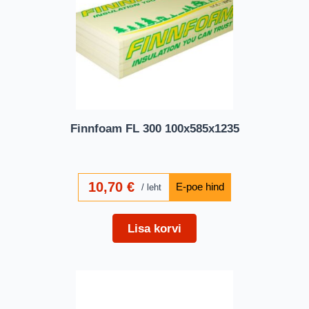
Finnfoam FL 300 100x585x1235
10,70
€
leht
Lisa korvi