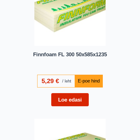
Finnfoam FL 300 50x585x1235
5,29
€
leht
Loe edasi