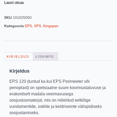
Laost otsas
SKU
101025050
Kategooria
EPS, XPS, Kingspan
KIRJELDUS
LISAINFO
Kirjeldus
EPS 120 (tuntud ka kui EPS Perimeeter või
penoplast) on spetsiaalne suure koormustaluvuse ja
erakordselt madala veeimavusega
soojustusmaterjal, mis on mõeldud eelkõige
vundamentide, soklite ja keldriseinte välispidiseks
soojustamiseks.