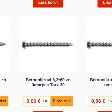
Lisa korvi
Lisa
 zn
Betoonikruvi 6,3*60 zn
Betoonikru
ümarpea Torx 30
üma
0,06
€
0,06
€
tk
t