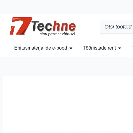
Ehitusmaterjalide e-pood
Tööriistade rent