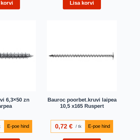
 korvi
Lisa korvi
vi 6,3×50 zn
Bauroc poorbet.kruvi laipea
rpea
10,5 x165 Ruspert
0,72
€
k
tk