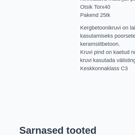
Otsik Torx40
Pakend 25tk
Kergbetoonikruvi on l
kasutamiseks poorsetes
keramsiitbetoon.
Kruvi pind on kaetud n
kruvi kasutada välistin
Keskkonnaklass C3
Sarnased tooted