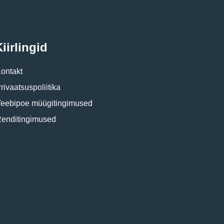
iirlingid
ontakt
rivaatsuspoliitika
eebipoe müügitingimused
enditingimused