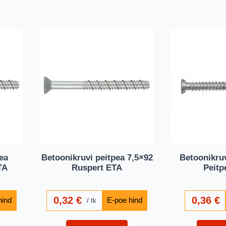
ea
Betoonikruvi peitpea 7,5×92
Betoonikruv
TA
Ruspert ETA
Peitp
0,32
€
0,36
€
tk