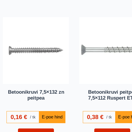
Betoonikruvi 7,5×132 zn
Betoonikruvi peitp
peitpea
7,5×112 Ruspert E
0,16
€
0,38
€
tk
tk