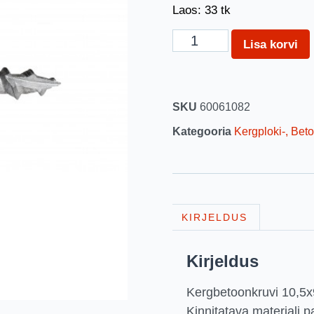
Laos: 33 tk
Lisa korvi
SKU
60061082
Kategooria
Kergploki-, Beto
KIRJELDUS
Kirjeldus
Kergbetoonkruvi 10,
Kinnitatava materjali