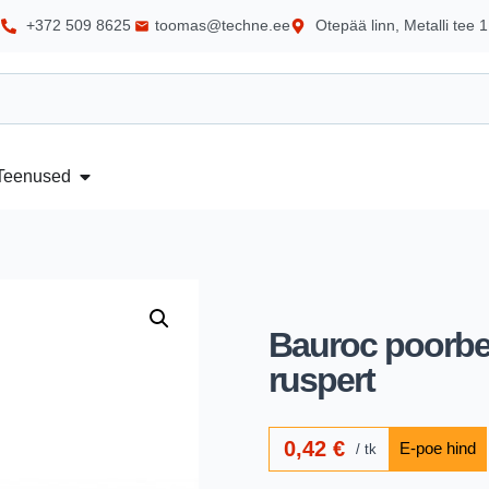
+372 509 8625
toomas@techne.ee
Otepää linn, Metalli tee 1
Teenused
Bauroc poorbet.
ruspert
0,42
€
tk