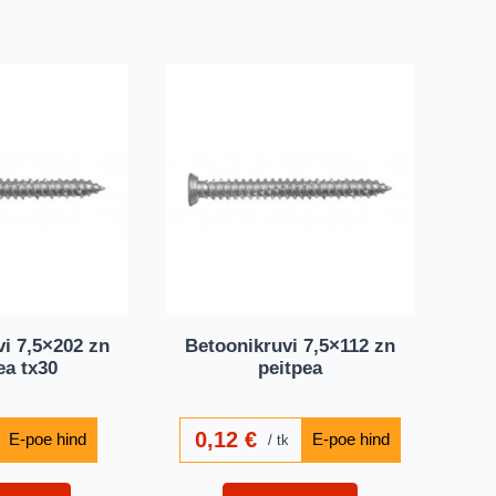
i 7,5×202 zn
Betoonikruvi 7,5×112 zn
ea tx30
peitpea
0,12
€
tk