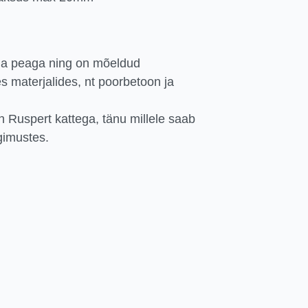
aia peaga ning on mõeldud
 materjalides, nt poorbetoon ja
n Ruspert kattega, tänu millele saab
gimustes.