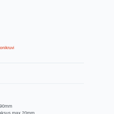
onikruvi
5x90mm
 paksus max 20mm