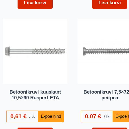
Lisa korvi
Lisa korvi
Betoonikruvi kuuskant
Betoonikruvi 7,5×72
10,5×90 Ruspert ETA
peitpea
0,61
€
0,07
€
tk
tk