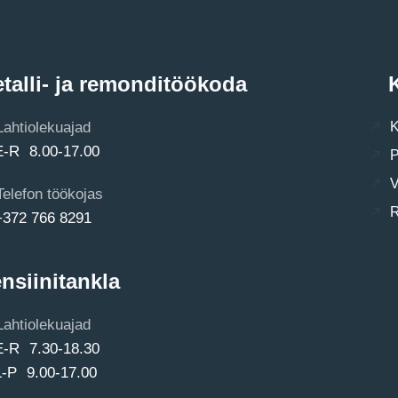
talli- ja remonditöökoda
K
Lahtiolekuajad
K
E-R 8.00-17.00
P
V
Telefon töökojas
R
+372 766 8291
nsiinitankla
Lahtiolekuajad
E-R 7.30-18.30
L-P 9.00-17.00