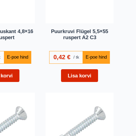
uskant 4,8×16
Puurkruvi Flügel 5,5×55
uspert
ruspert A2 C3
0,42
€
k
tk
 korvi
Lisa korvi