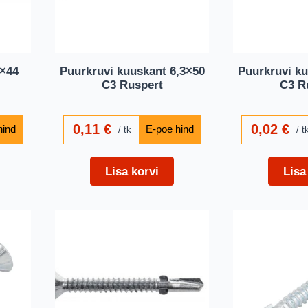
8×44
Puurkruvi kuuskant 6,3×50
Puurkruvi ku
C3 Ruspert
C3 R
0,11
€
0,02
€
tk
t
Lisa korvi
Lisa