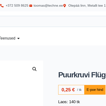
+372 509 8625
toomas@techne.ee
Otepää linn, Metalli tee 1
Teenused
Puurkruvi Flüg
0,25
€
tk
Laos: 140 tk