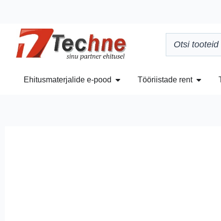
Ehitusmaterjalide e-pood
Tööriistade rent