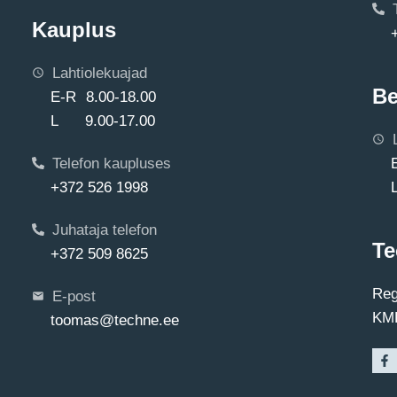
Kauplus
Lahtiolekuajad
Be
E-R 8.00-18.00
L 9.00-17.00
Telefon kaupluses
+372 526 1998
Juhataja telefon
Te
+372 509 8625
Reg
E-post
KMK
toomas@techne.ee