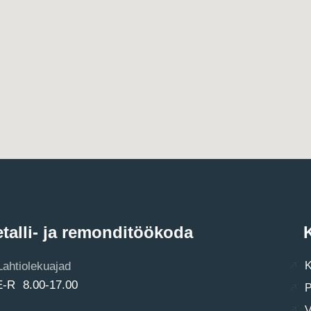
talli- ja remonditöökoda
K
Lahtiolekuajad
K
E-R 8.00-17.00
P
V