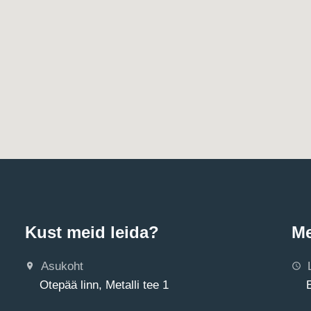
Kust meid leida?
Me
Asukoht
Otepää linn, Metalli tee 1