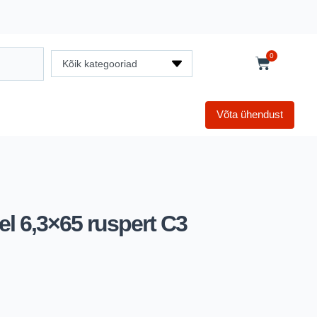
0
Kõik kategooriad
Võta ühendust
el 6,3×65 ruspert C3