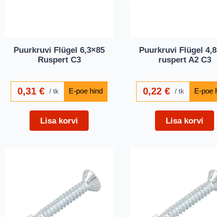
Puurkruvi Flügel 6,3×85
Puurkruvi Flügel 4,
Ruspert C3
ruspert A2 C3
0,31
€
0,22
€
tk
tk
Lisa korvi
Lisa korvi