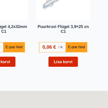
ügel 4,2x32mm
Puurkruvi Flügel 3,9×25 zn
 C1
C1
0,06
€
k
tk
 korvi
Lisa korvi