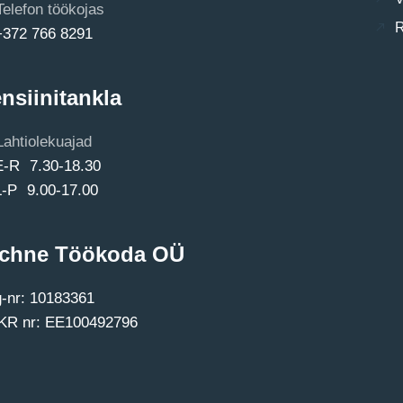
Telefon töökojas
R
+372 766 8291
nsiinitankla
Lahtiolekuajad
E-R 7.30-18.30
L-P 9.00-17.00
chne Töökoda OÜ
-nr: 10183361
R nr: EE100492796