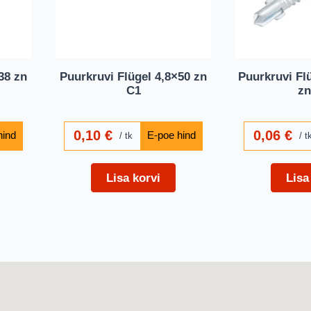
38 zn
Puurkruvi Flügel 4,8×50 zn
Puurkruvi Fl
C1
zn
0,10
€
0,06
€
tk
t
Lisa korvi
Lisa