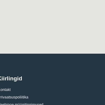
iirlingid
ontakt
rivaatsuspoliitika
eebipoe müügitingimused