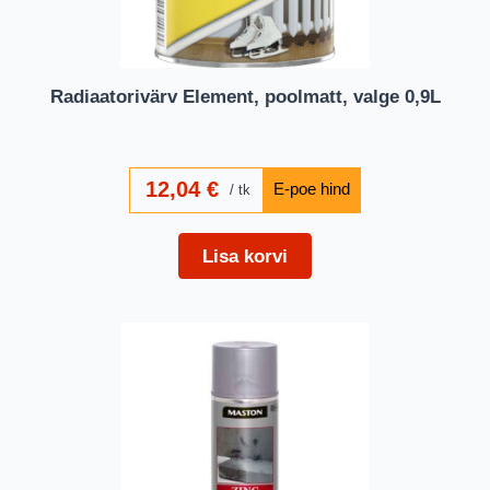
Radiaatorivärv Element, poolmatt, valge 0,9L
12,04
€
tk
Lisa korvi