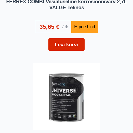
FERREX COMBI Vesialuseline korrosioonivärv 2,7L
VALGE Teknos
35,65
€
tk
Lisa korvi