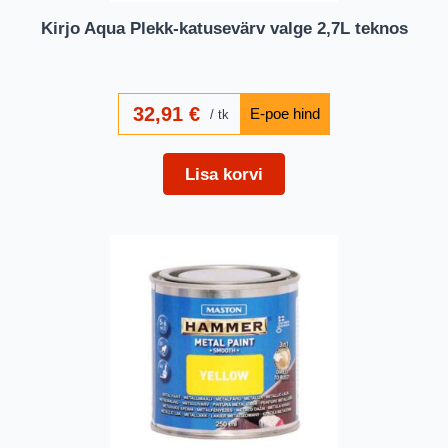
Kirjo Aqua Plekk-katusevärv valge 2,7L teknos
32,91
€
tk
Lisa korvi