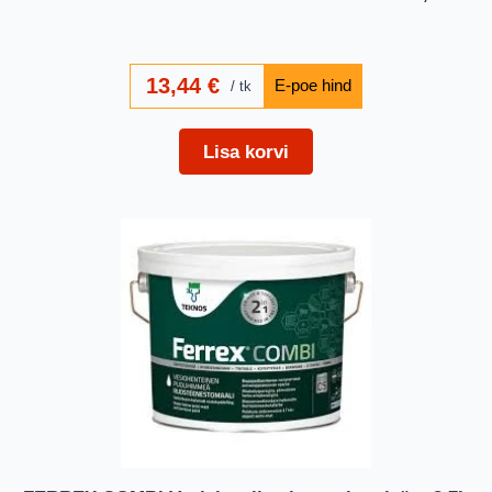
13,44
€
tk
Lisa korvi