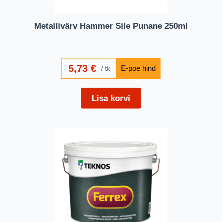
Metallivärv Hammer Sile Punane 250ml
5,73
€
tk
Lisa korvi