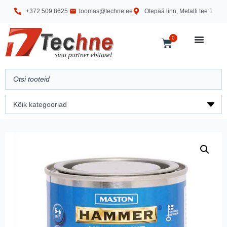
+372 509 8625
toomas@techne.ee
Otepää linn, Metalli tee 1
0