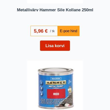
Metallivärv Hammer Sile Kollane 250ml
5,96
€
tk
Lisa korvi