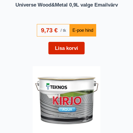
Universe Wood&Metal 0,9L valge Emailvärv
9,73
€
tk
Lisa korvi