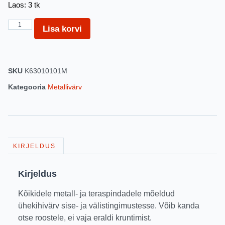
Laos: 3 tk
Lisa korvi
SKU
K63010101M
Kategooria
Metallivärv
KIRJELDUS
Kirjeldus
Kõikidele metall- ja teraspindadele mõeldud
ühekihivärv sise- ja välistingimustesse. Võib kanda
otse roostele, ei vaja eraldi kruntimist.