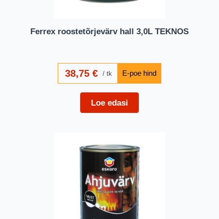
Ferrex roostetõrjevärv hall 3,0L TEKNOS
38,75
€
tk
Loe edasi