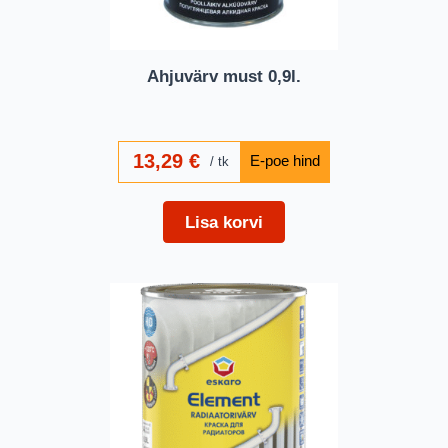
Ahjuvärv must 0,9l.
13,29
€
tk
Lisa korvi