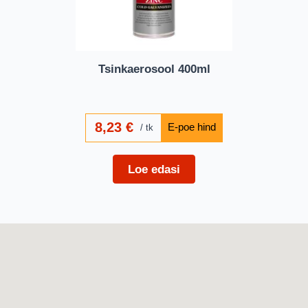
Tsinkaerosool 400ml
8,23
€
tk
Loe edasi