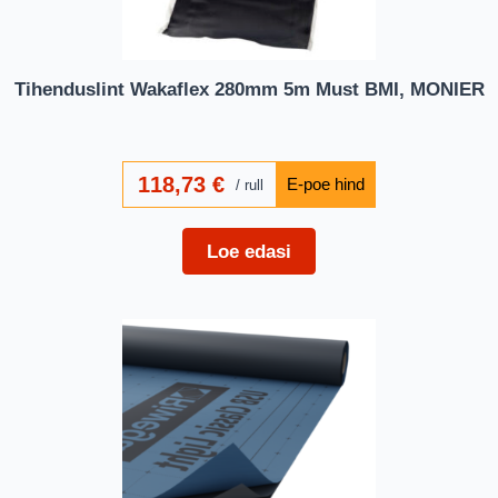
Tihenduslint Wakaflex 280mm 5m Must BMI, MONIER
118,73
€
rull
Loe edasi