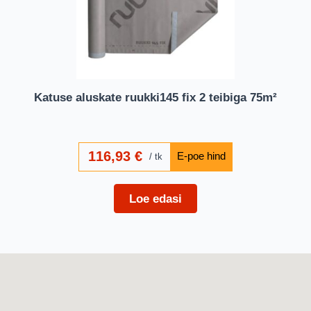
Katuse aluskate ruukki145 fix 2 teibiga 75m²
116,93
€
tk
Loe edasi