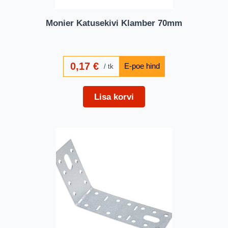
Monier Katusekivi Klamber 70mm
0,17
€
tk
Lisa korvi