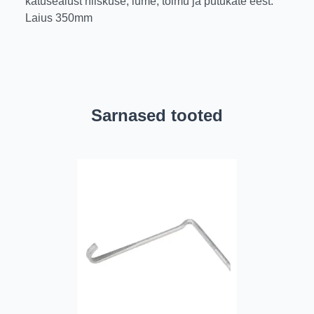
katusealust niiskuse, lume, tolmu ja putukate eest.
Laius 350mm
Sarnased tooted