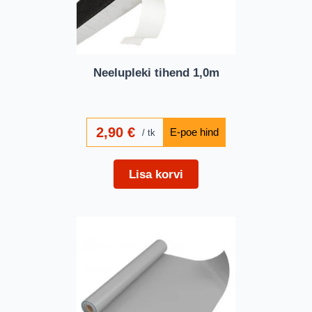
Neelupleki tihend 1,0m
2,90
€
tk
Lisa korvi