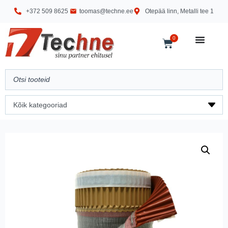
+372 509 8625
toomas@techne.ee
Otepää linn, Metalli tee 1
0