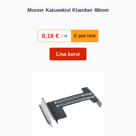
Monier Katusekivi Klamber 48mm
0,16
€
tk
Lisa korvi