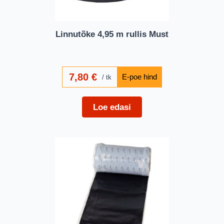
Linnutõke 4,95 m rullis Must
7,80
€
tk
Loe edasi