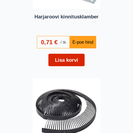
Harjaroovi kinnitusklamber
0,71
€
tk
Lisa korvi