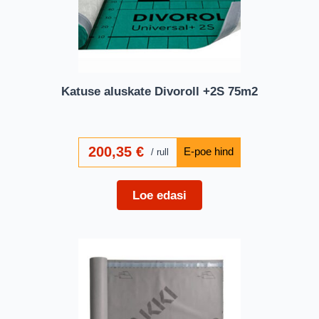
Katuse aluskate Divoroll +2S 75m2
200,35
€
rull
Loe edasi