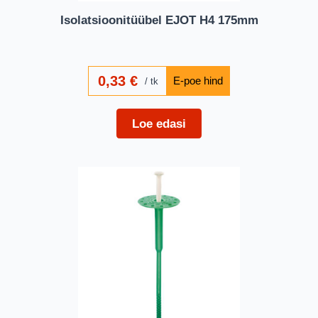
Isolatsioonitüübel EJOT H4 175mm
0,33
€
tk
Loe edasi