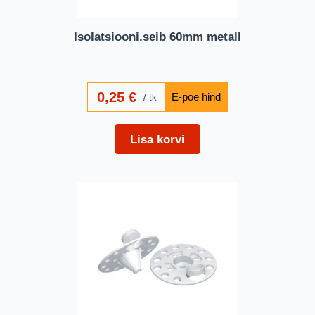
Isolatsiooni.seib 60mm metall
0,25
€
tk
Lisa korvi