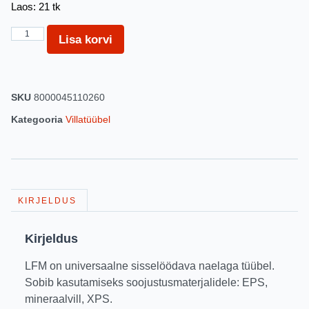
Laos: 21 tk
Lisa korvi
SKU
8000045110260
Kategooria
Villatüübel
KIRJELDUS
Kirjeldus
LFM on universaalne sisselöödava naelaga tüübel.
Sobib kasutamiseks soojustusmaterjalidele: EPS,
mineraalvill, XPS.