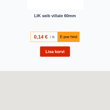
LIK seib villale 60mm
0,14
€
tk
Lisa korvi