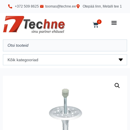
+372 509 8625
toomas@techne.ee
Otepää linn, Metalli tee 1
0