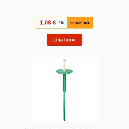
1,08
€
tk
Lisa korvi