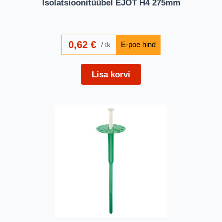
Isolatsioonitüübel EJOT H4 275mm
0,62
€
tk
Lisa korvi