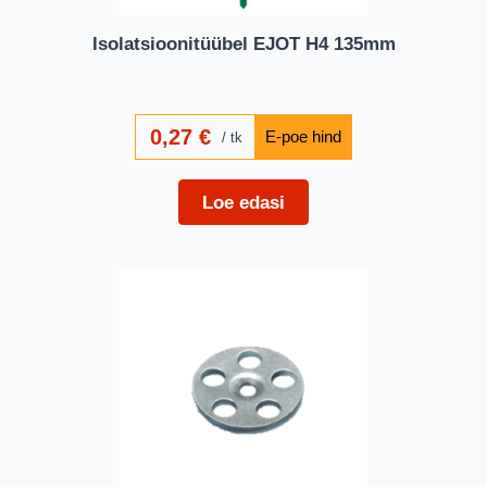
Isolatsioonitüübel EJOT H4 135mm
0,27
€
tk
Loe edasi