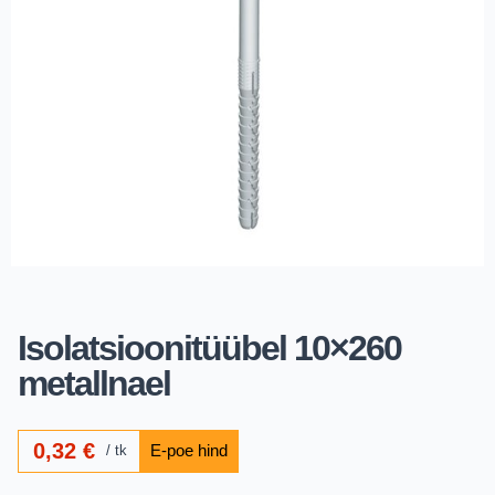
Isolatsioonitüübel 10×260
metallnael
0,32
€
tk