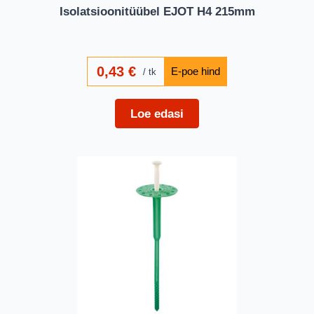
Isolatsioonitüübel EJOT H4 215mm
0,43
€
tk
Loe edasi