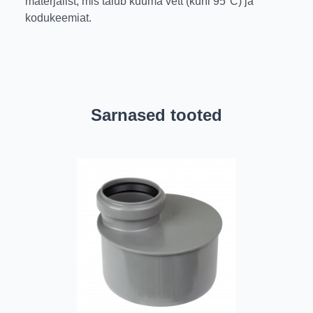
materjalist, mis talub kuuma vett (kuni 95°C) ja
kodukeemiat.
Sarnased tooted