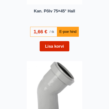
Kan. Põlv 75×45° Hall
1,66
€
tk
Lisa korvi