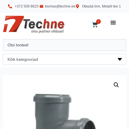
+372 509 8625
toomas@techne.ee
Otepää linn, Metalli tee 1
0