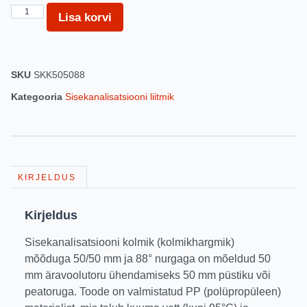
Lisa korvi
SKU
SKK505088
Kategooria
Sisekanalisatsiooni liitmik
KIRJELDUS
Kirjeldus
Sisekanalisatsiooni kolmik (kolmikhargmik)
mõõduga 50/50 mm ja 88° nurgaga on mõeldud 50
mm äravoolutoru ühendamiseks 50 mm püstiku või
peatoruga. Toode on valmistatud PP (polüpropüleen)