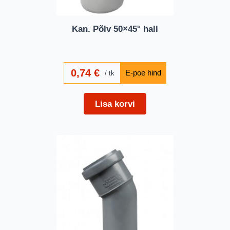
Kan. Põlv 50×45° hall
0,74
€
tk
Lisa korvi