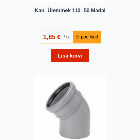
Kan. Üleminek 110- 50 Madal
1,85
€
tk
Lisa korvi