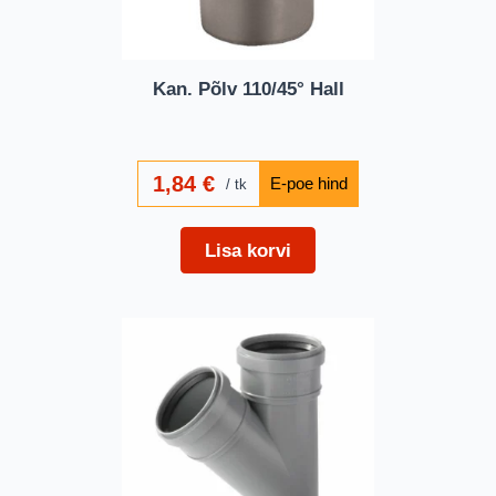
Kan. Põlv 110/45° Hall
1,84
€
tk
Lisa korvi