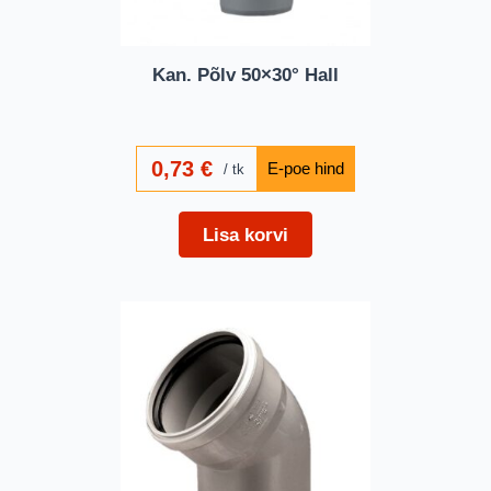
Kan. Põlv 50×30° Hall
0,73
€
tk
Lisa korvi