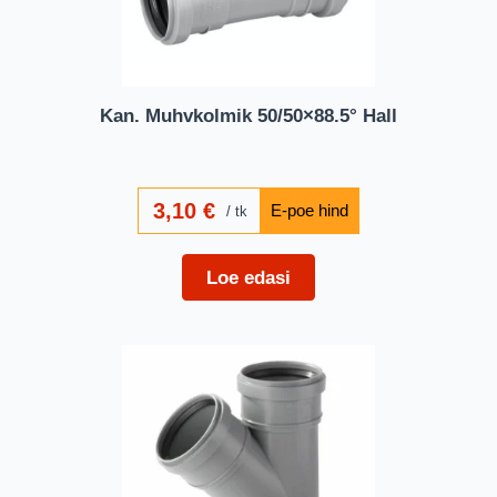
Kan. Muhvkolmik 50/50×88.5° Hall
3,10
€
tk
Loe edasi