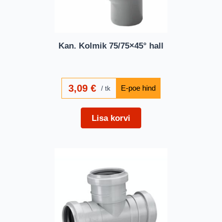
Kan. Kolmik 75/75×45° hall
3,09
€
tk
Lisa korvi