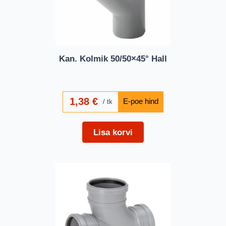
Kan. Kolmik 50/50×45° Hall
1,38
€
tk
Lisa korvi