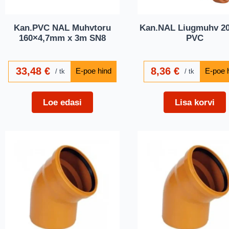
Kan.PVC NAL Muhvtoru
Kan.NAL Liugmuhv 
160×4,7mm x 3m SN8
PVC
33,48
€
8,36
€
tk
tk
Loe edasi
Lisa korvi