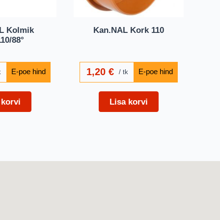
L Kolmik
Kan.NAL Kork 110
10/88°
1,20
€
k
tk
 korvi
Lisa korvi