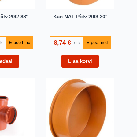
lv 200/ 88°
Kan.NAL Põlv 200/ 30°
8,74
€
tk
tk
edasi
Lisa korvi