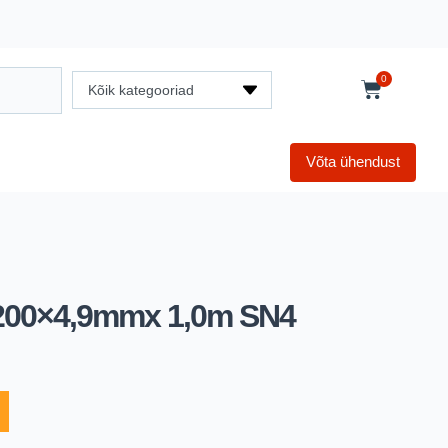
0
Kõik kategooriad
Võta ühendust
200×4,9mmx 1,0m SN4