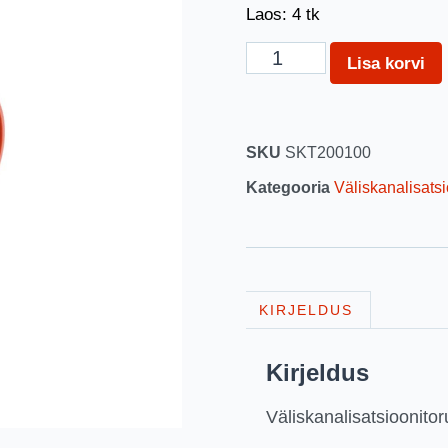
Laos: 4 tk
Lisa korvi
SKU
SKT200100
Kategooria
Väliskanalisats
KIRJELDUS
Kirjeldus
Väliskanalisatsioonito