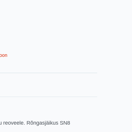
ioon
ru reoveele. Rõngasjäikus SN8