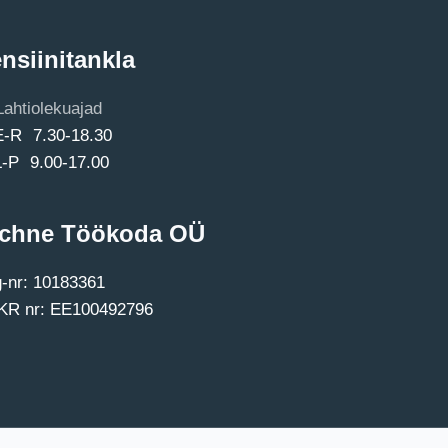
nsiinitankla
Lahtiolekuajad
E-R 7.30-18.30
L-P 9.00-17.00
chne Töökoda OÜ
-nr: 10183361
R nr: EE100492796