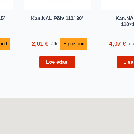
15°
Kan.NAL Põlv 110/ 30°
Kan.NA
110×1
2,01
€
4,07
€
tk
t
Loe edasi
Lisa