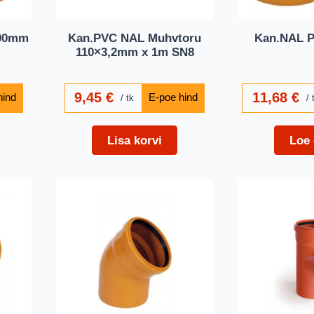
200mm
Kan.PVC NAL Muhvtoru
Kan.NAL Põ
110×3,2mm x 1m SN8
9,45
€
11,68
€
tk
Lisa korvi
Loe 