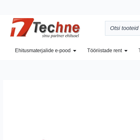
Ehitusmaterjalide e-pood
Tööriistade rent