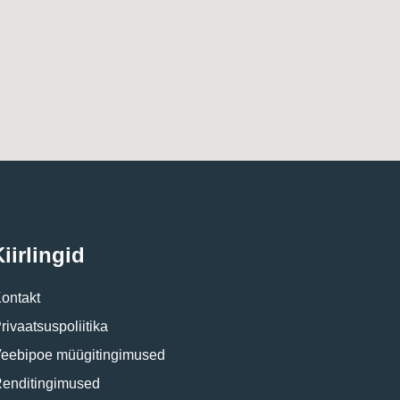
iirlingid
ontakt
rivaatsuspoliitika
eebipoe müügitingimused
enditingimused