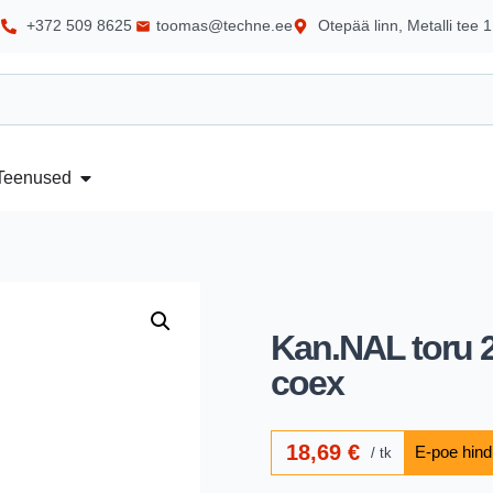
+372 509 8625
toomas@techne.ee
Otepää linn, Metalli tee 1
Teenused
Kan.NAL toru 
coex
18,69
€
tk