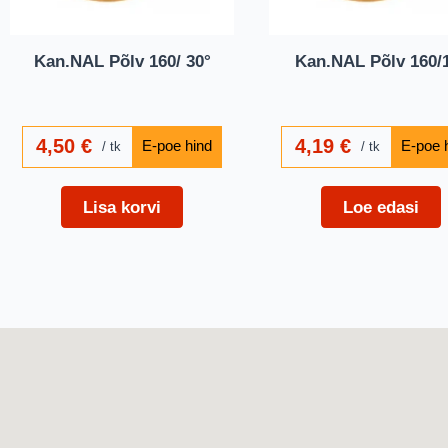
Kan.NAL Põlv 160/ 30°
Kan.NAL Põlv 160/
4,50
€
4,19
€
tk
tk
Lisa korvi
Loe edasi