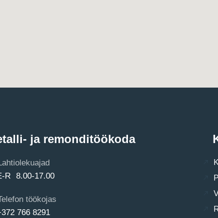
talli- ja remonditöökoda
K
Lahtiolekuajad
K
E-R 8.00-17.00
P
V
Telefon töökojas
R
+372 766 8291