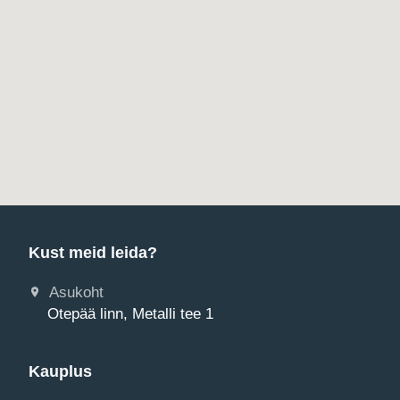
Kust meid leida?
Asukoht
Otepää linn, Metalli tee 1
Kauplus