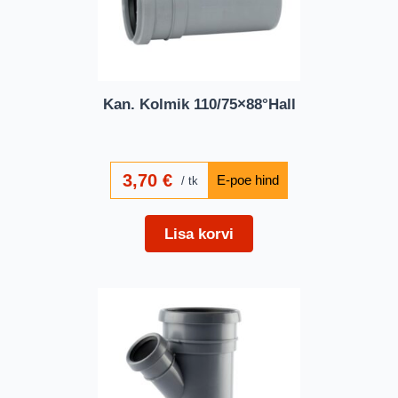
Kan. Kolmik 110/75×88°Hall
3,70
€
tk
Lisa korvi