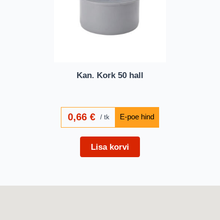
Kan. Kork 50 hall
0,66
€
tk
Lisa korvi