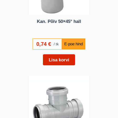
Kan. Põlv 50×45° hall
0,74
€
tk
Lisa korvi