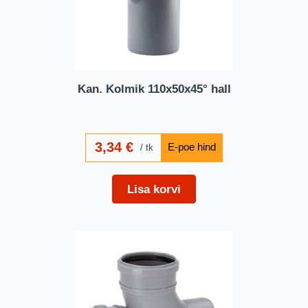
Kan. Kolmik 110x50x45° hall
3,34
€
tk
Lisa korvi