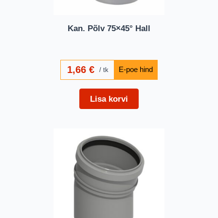
Kan. Põlv 75×45° Hall
1,66
€
tk
Lisa korvi