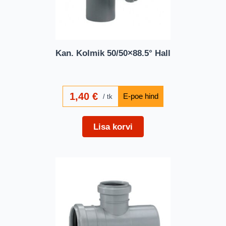
Kan. Kolmik 50/50×88.5° Hall
1,40
€
tk
Lisa korvi