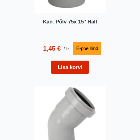
Kan. Põlv 75x 15° Hall
1,45
€
tk
Lisa korvi