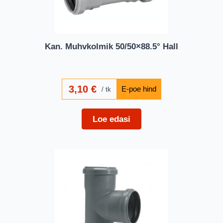
Kan. Muhvkolmik 50/50×88.5° Hall
3,10
€
tk
Loe edasi