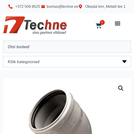
+372 509 8625
toomas@techne.ee
Otepää linn, Metalli tee 1
0