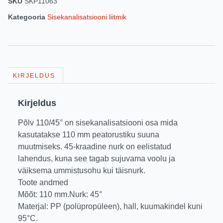
SKU
SKP11063
Kategooria
Sisekanalisatsiooni liitmik
KIRJELDUS
Kirjeldus
Põlv 110/45° on sisekanalisatsiooni osa mida
kasutatakse 110 mm peatorustiku suuna
muutmiseks. 45-kraadine nurk on eelistatud
lahendus, kuna see tagab sujuvama voolu ja
väiksema ummistusohu kui täisnurk.
Toote andmed
Mõõt: 110 mm.Nurk: 45°
Materjal: PP (polüpropüleen), hall, kuumakindel kuni
95°C.