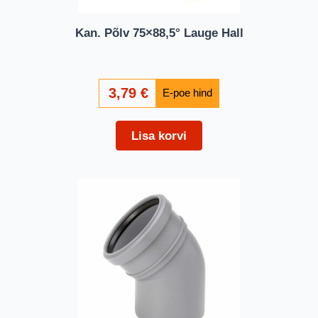
Kan. Põlv 75×88,5° Lauge Hall
3,79
€
Lisa korvi