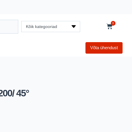
0
Kõik kategooriad
Võta ühendust
00/ 45°