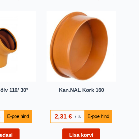
lv 110/ 30°
Kan.NAL Kork 160
2,31
€
k
tk
edasi
Lisa korvi