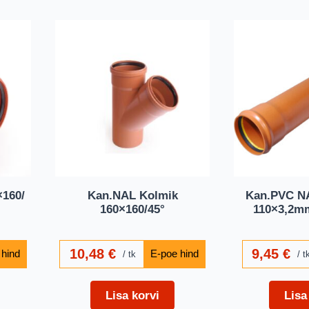
160/
Kan.NAL Kolmik
Kan.PVC N
160×160/45°
110×3,2m
10,48
€
9,45
€
tk
t
Lisa korvi
Lisa