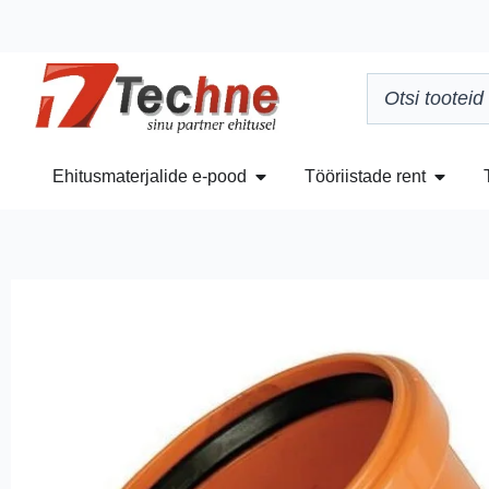
Ehitusmaterjalide e-pood
Tööriistade rent