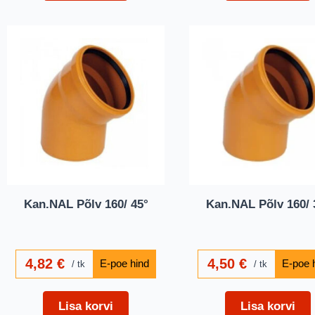
Kan.NAL Põlv 160/ 45°
Kan.NAL Põlv 160/ 
4,82
€
4,50
€
tk
tk
Lisa korvi
Lisa korvi