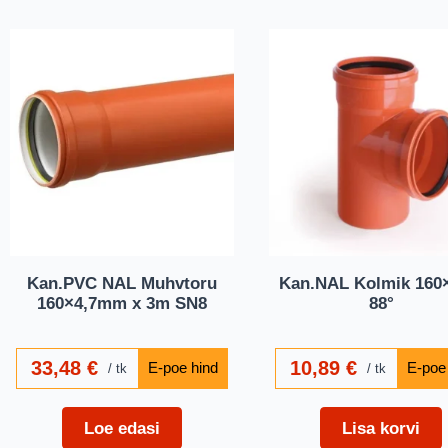
Kan.PVC NAL Muhvtoru
Kan.NAL Kolmik 160×
160×4,7mm x 3m SN8
88°
33,48
€
10,89
€
tk
tk
Loe edasi
Lisa korvi