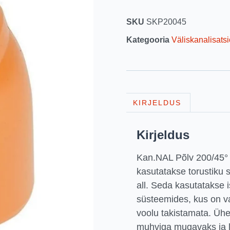
SKU
SKP20045
Kategooria
Väliskanalisats
KIRJELDUS
Kirjeldus
Kan.NAL Põlv 200/45° o
kasutatakse torustiku
all. Seda kasutatakse 
süsteemides, kus on va
voolu takistamata. Üh
muhviga mugavaks ja 