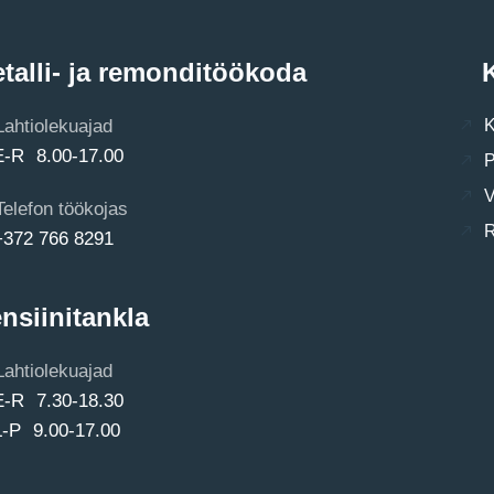
talli- ja remonditöökoda
K
Lahtiolekuajad
K
E-R 8.00-17.00
P
V
Telefon töökojas
R
+372 766 8291
nsiinitankla
Lahtiolekuajad
E-R 7.30-18.30
L-P 9.00-17.00