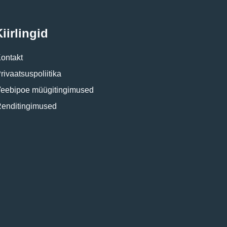
iirlingid
ontakt
rivaatsuspoliitika
eebipoe müügitingimused
enditingimused