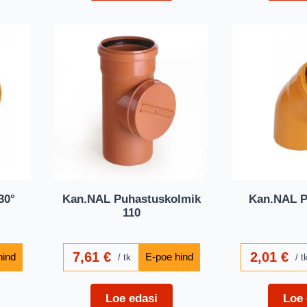
30°
Kan.NAL Puhastuskolmik
Kan.NAL Põ
110
7,61
€
2,01
€
tk
t
Loe edasi
Loe 