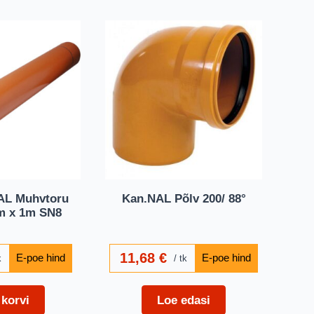
AL Muhvtoru
Kan.NAL Põlv 200/ 88°
m x 1m SN8
11,68
€
k
tk
 korvi
Loe edasi