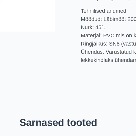
Tehnilised andmed
Mõõdud: Läbimõõt 20
Nurk: 45°.
Materjal: PVC mis on 
Ringjäikus: SN8 (vast
Ühendus: Varustatud 
lekkekindlaks ühendam
Sarnased tooted