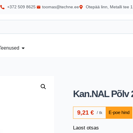
+372 509 8625
toomas@techne.ee
Otepää linn, Metalli tee 1
Teenused
Kan.NAL Põlv 2
9,21
€
tk
Laost otsas