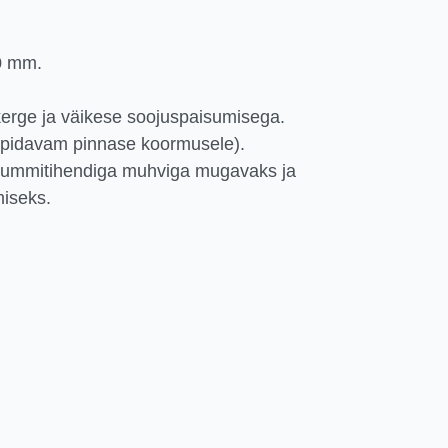
0 mm.
kerge ja väikese soojuspaisumisega.
upidavam pinnase koormusele).
kummitihendiga muhviga mugavaks ja
iseks.