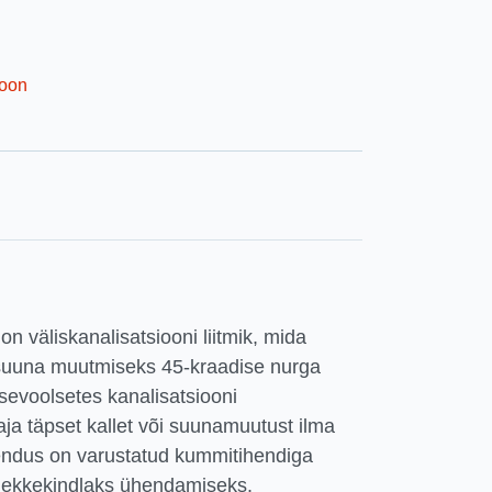
ioon
n väliskanalisatsiooni liitmik, mida
 suuna muutmiseks 45-kraadise nurga
isevoolsetes kanalisatsiooni
ja täpset kallet või suunamuutust ilma
endus on varustatud kummitihendiga
lekkekindlaks ühendamiseks.