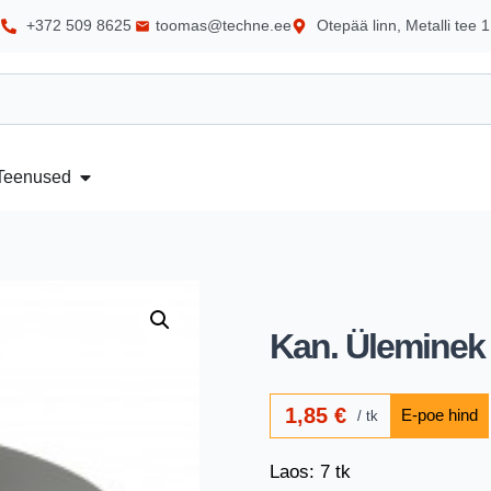
+372 509 8625
toomas@techne.ee
Otepää linn, Metalli tee 1
Teenused
Kan. Üleminek 
1,85
€
tk
Laos: 7 tk