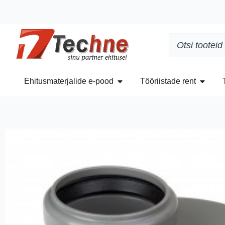
Ehitusmaterjalide e-pood
Tööriistade rent