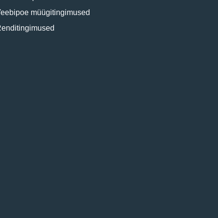
eebipoe müügitingimused
enditingimused