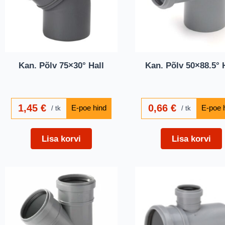
Kan. Põlv 75×30° Hall
Kan. Põlv 50×88.5° 
1,45
€
0,66
€
tk
tk
Lisa korvi
Lisa korvi