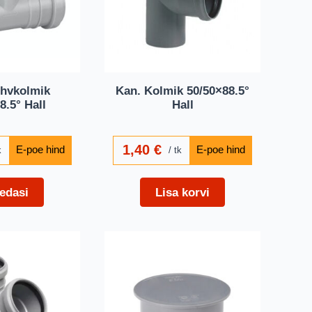
hvkolmik
Kan. Kolmik 50/50×88.5°
8.5° Hall
Hall
1,40
€
k
tk
edasi
Lisa korvi