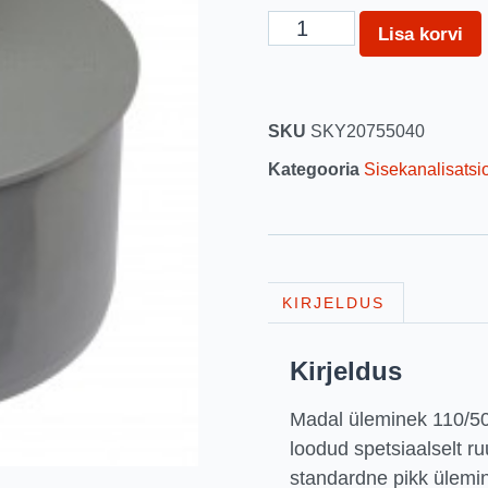
Lisa korvi
SKU
SKY20755040
Kategooria
Sisekanalisatsio
KIRJELDUS
Kirjeldus
Madal üleminek 110/50 
loodud spetsiaalselt r
standardne pikk ülemi