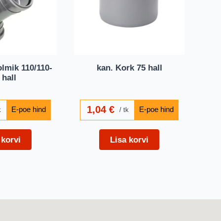
lmik 110/110-
kan. Kork 75 hall
 hall
1,04
€
k
tk
 korvi
Lisa korvi