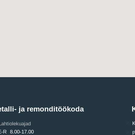
talli- ja remonditöökoda
K
Lahtiolekuajad
K
E-R 8.00-17.00
P