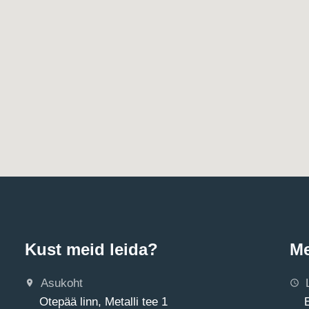
Kust meid leida?
Me
Asukoht
Otepää linn, Metalli tee 1