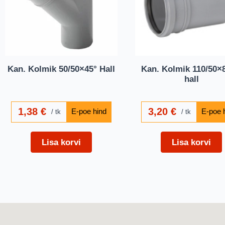
Kan. Kolmik 50/50×45° Hall
Kan. Kolmik 110/50×8
hall
1,38
€
3,20
€
tk
tk
Lisa korvi
Lisa korvi