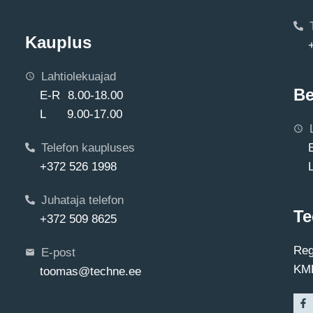
Kauplus
Lahtiolekuajad
Be
E-R 8.00-18.00
L 9.00-17.00
Telefon kaupluses
+372 526 1998
Juhataja telefon
Te
+372 509 8625
Reg
E-post
KMK
toomas@techne.ee