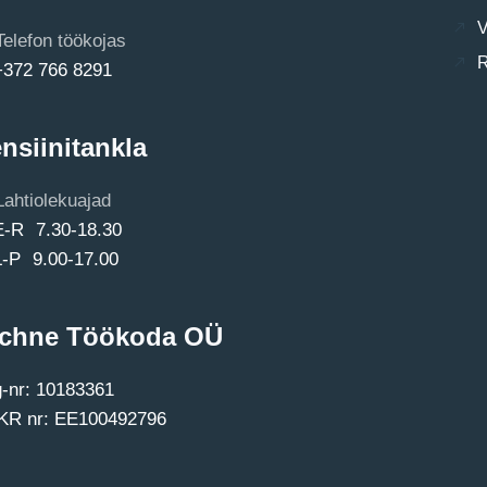
V
Telefon töökojas
R
+372 766 8291
nsiinitankla
Lahtiolekuajad
E-R 7.30-18.30
L-P 9.00-17.00
chne Töökoda OÜ
-nr: 10183361
R nr: EE100492796