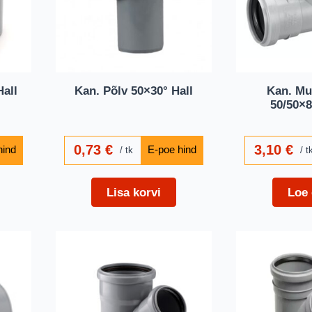
Hall
Kan. Põlv 50×30° Hall
Kan. Mu
50/50×8
0,73
€
3,10
€
tk
t
Lisa korvi
Loe 