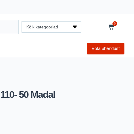
0
Kõik kategooriad
Võta ühendust
110- 50 Madal