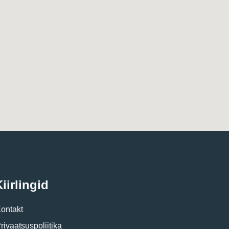
iirlingid
ontakt
rivaatsuspoliitika