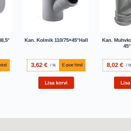
8,5°
Kan. Kolmik 110/75×45°Hall
Kan. Muhvko
45°
3,62
€
8,02
€
tk
t
Lisa korvi
Lisa