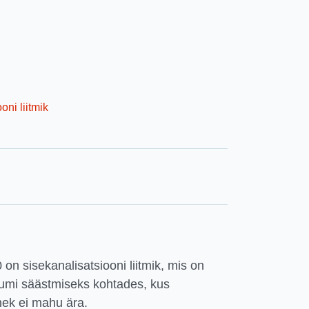
oni liitmik
on sisekanalisatsiooni liitmik, mis on
uumi säästmiseks kohtades, kus
nek ei mahu ära.