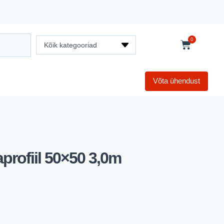
0
Kõik kategooriad
Võta ühendust
profiil 50×50 3,0m