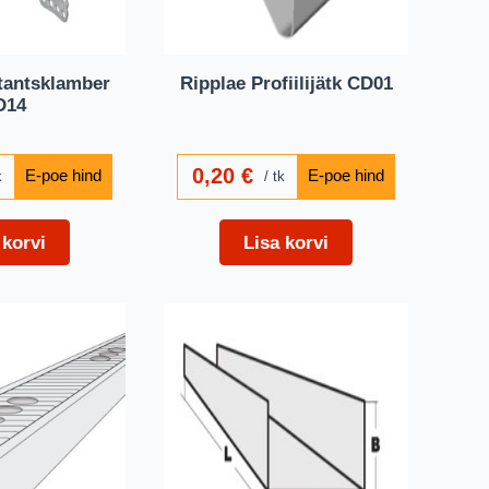
tantsklamber
Ripplae Profiilijätk CD01
D14
0,20
€
k
tk
 korvi
Lisa korvi