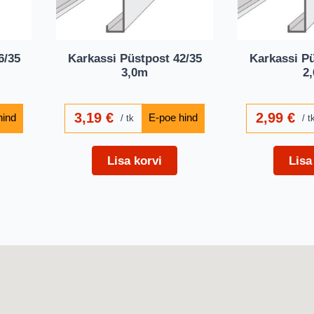
6/35
Karkassi Püstpost 42/35
Karkassi Pü
3,0m
2
3,19
€
2,99
€
tk
t
Lisa korvi
Lisa