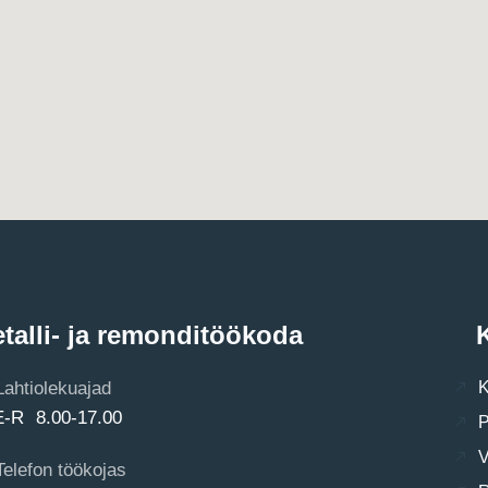
talli- ja remonditöökoda
K
Lahtiolekuajad
K
E-R 8.00-17.00
P
V
Telefon töökojas