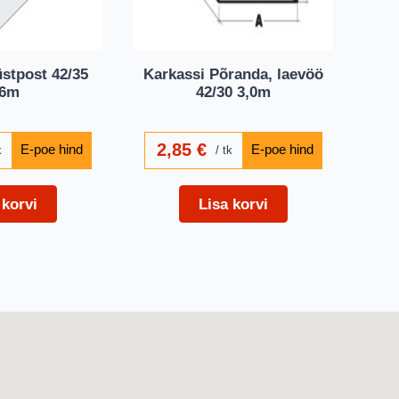
stpost 42/35
Karkassi Põranda, laevöö
,6m
42/30 3,0m
2,85
€
k
tk
 korvi
Lisa korvi