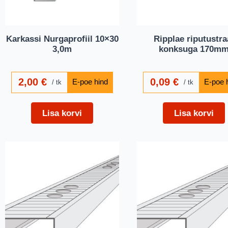
Karkassi Nurgaprofiil 10×30
Ripplae riputustra
3,0m
konksuga 170m
2,00
€
0,09
€
tk
tk
Lisa korvi
Lisa korvi