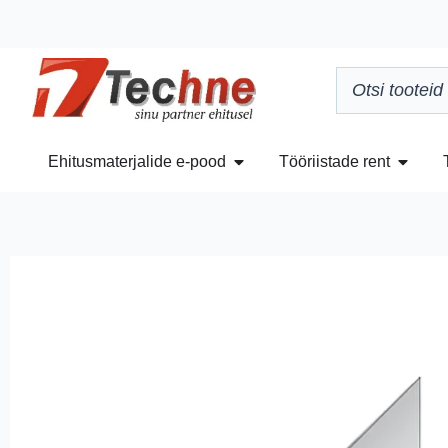
Ehitusmaterjalide e-pood
Tööriistade rent