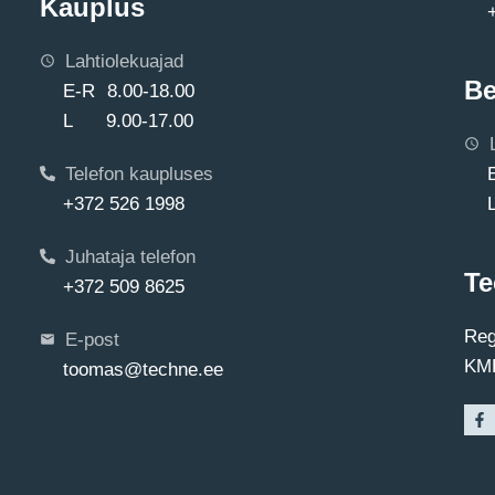
Kauplus
Lahtiolekuajad
Be
E-R 8.00-18.00
L 9.00-17.00
Telefon kaupluses
+372 526 1998
Juhataja telefon
Te
+372 509 8625
Reg
E-post
KMK
toomas@techne.ee