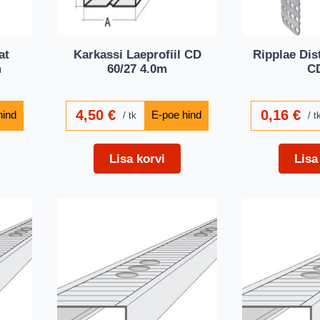
at
Karkassi Laeprofiil CD
Ripplae Dis
m
60/27 4.0m
C
4,50
€
0,16
€
tk
t
Lisa korvi
Lisa