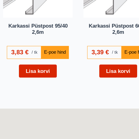
Karkassi Püstpost 95/40
Karkassi Püstpost 6
2,6m
2,6m
3,83
€
3,39
€
tk
tk
Lisa korvi
Lisa korvi