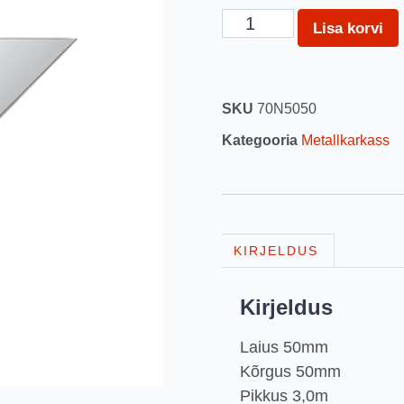
Lisa korvi
SKU
70N5050
Kategooria
Metallkarkass
KIRJELDUS
Kirjeldus
Laius 50mm
Kõrgus 50mm
Pikkus 3,0m