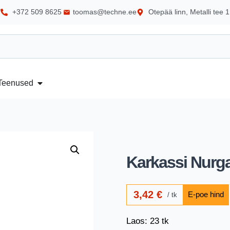
+372 509 8625
toomas@techne.ee
Otepää linn, Metalli tee 1
Teenused
Karkassi Nurga
3,42
€
tk
Laos: 23 tk