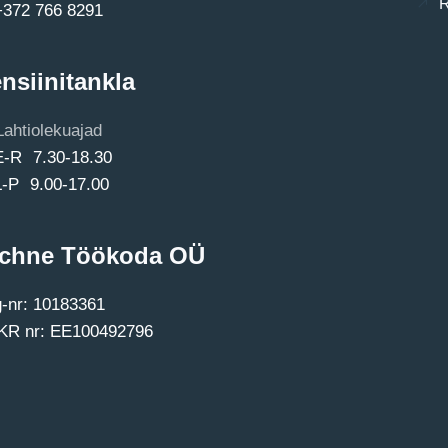
R
+372 766 8291
nsiinitankla
Lahtiolekuajad
E-R 7.30-18.30
L-P 9.00-17.00
chne Töökoda OÜ
-nr: 10183361
R nr: EE100492796