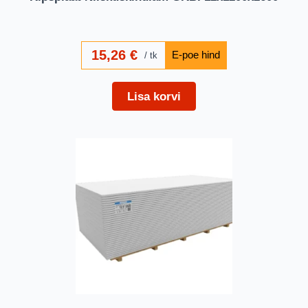
15,26
€
tk
Lisa korvi