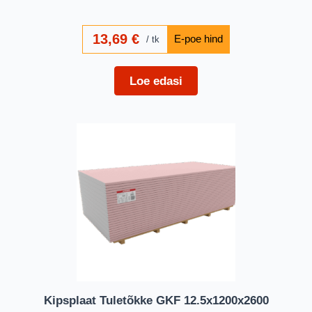
13,69
€
tk
Loe edasi
Kipsplaat Tuletõkke GKF 12.5x1200x2600