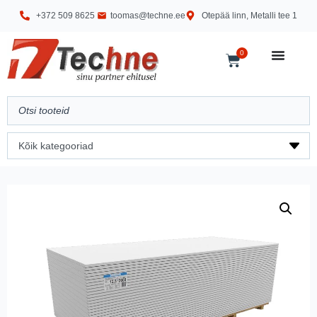
+372 509 8625
toomas@techne.ee
Otepää linn, Metalli tee 1
0