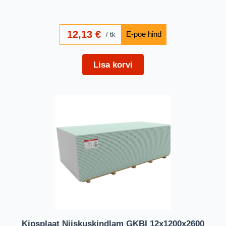
12,13
€
tk
Lisa korvi
Kipsplaat Niiskuskindlam GKBI 12x1200x2600