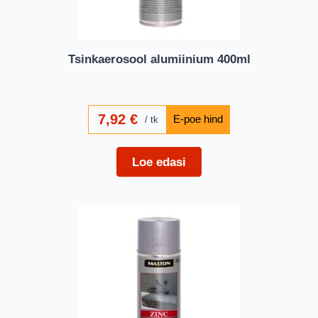
Tsinkaerosool alumiinium 400ml
7,92
€
tk
Loe edasi