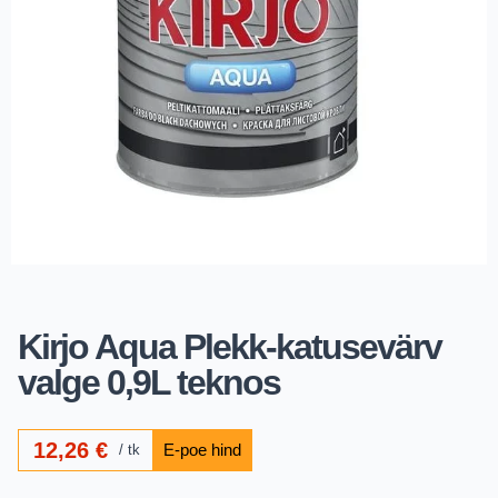
Kirjo Aqua Plekk-katusevärv
valge 0,9L teknos
12,26
€
tk