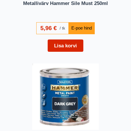
Metallivärv Hammer Sile Must 250ml
5,96
€
tk
Lisa korvi