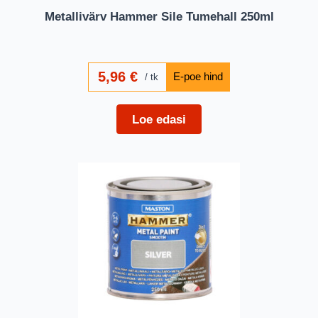
Metallivärv Hammer Sile Tumehall 250ml
5,96
€
tk
Loe edasi