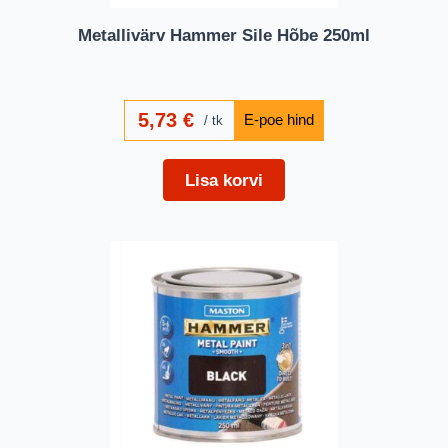
Metallivärv Hammer Sile Hõbe 250ml
5,73
€
tk
Lisa korvi