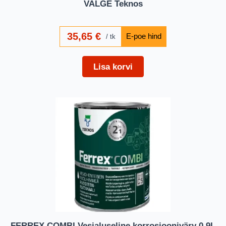
VALGE Teknos
35,65
€
tk
Lisa korvi
FERREX COMBI Vesialuseline korrosioonivärv 0,9L