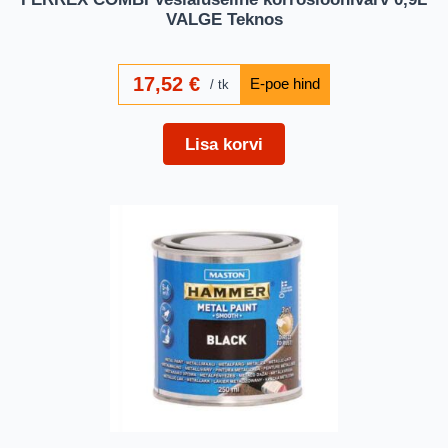
VALGE Teknos
17,52
€
tk
Lisa korvi