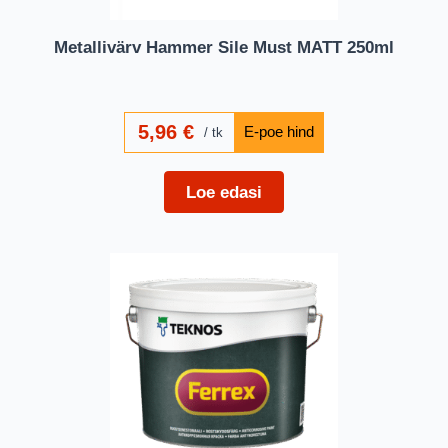
Metallivärv Hammer Sile Must MATT 250ml
5,96
€
tk
Loe edasi