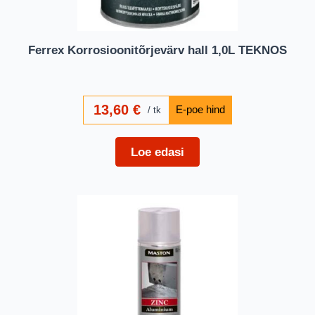
Ferrex Korrosioonitõrjevärv hall 1,0L TEKNOS
13,60
€
tk
Loe edasi