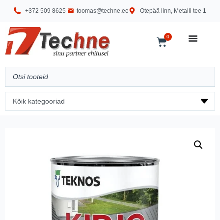
+372 509 8625
toomas@techne.ee
Otepää linn, Metalli tee 1
0