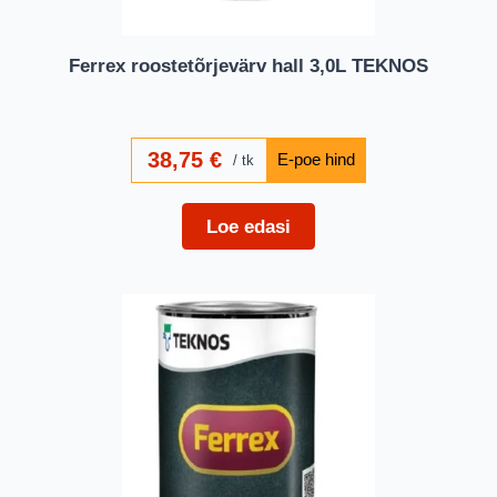
Ferrex roostetõrjevärv hall 3,0L TEKNOS
38,75
€
tk
Loe edasi