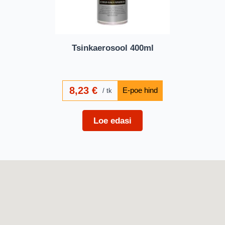
Tsinkaerosool 400ml
8,23
€
tk
Loe edasi