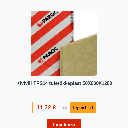
Kivivill FPS14 tuletõkkeplaat 50X600X1200
11,72
€
leht
Lisa korvi