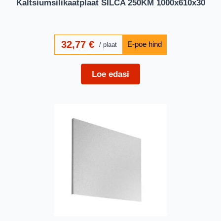
Kaltsiumsilikaatplaat SILCA 250KM 1000x610x30
32,77
€
plaat
Loe edasi