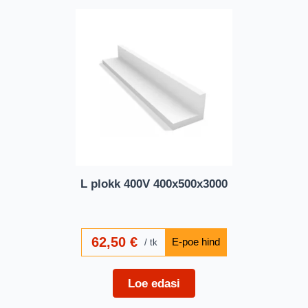
L plokk 400V 400x500x3000
62,50
€
tk
Loe edasi