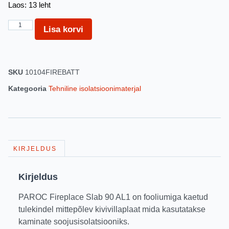
Laos: 13 leht
Lisa korvi
SKU
10104FIREBATT
Kategooria
Tehniline isolatsioonimaterjal
KIRJELDUS
Kirjeldus
PAROC Fireplace Slab 90 AL1 on fooliumiga kaetud
tulekindel mittepõlev kivivillaplaat mida kasutatakse
kaminate soojusisolatsiooniks.