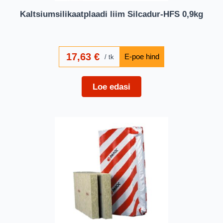
Kaltsiumsilikaatplaadi liim Silcadur-HFS 0,9kg
17,63
€
tk
Loe edasi