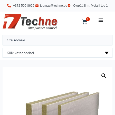
+372 509 8625
toomas@techne.ee
Otepää linn, Metalli tee 1
0