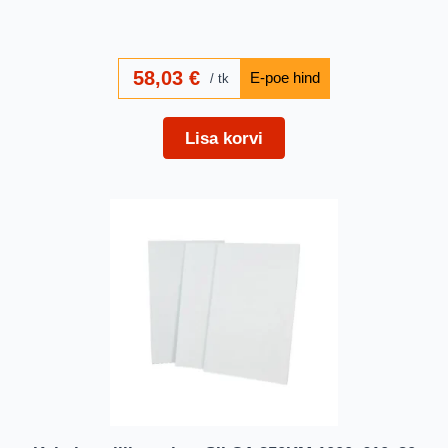
58,03
€
tk
Lisa korvi