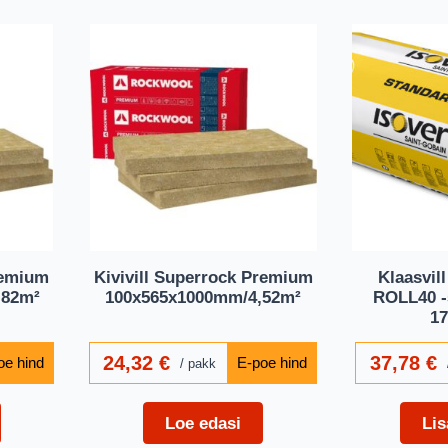
remium
Kivivill Superrock Premium
Klaasvi
,82m²
100x565x1000mm/4,52m²
ROLL40 -
17
24,32
€
37,78
€
pakk
Loe edasi
Lis