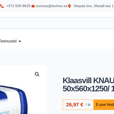
+372 509 8625
toomas@techne.ee
Otepää linn, Metalli tee 1
Teenused
Klaasvill KNA
50x560x1250/ 
26,97
€
tk