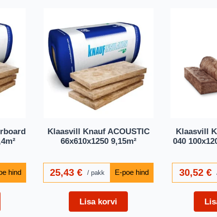
urboard
Klaasvill Knauf ACOUSTIC
Klaasvill
,4m²
66x610x1250 9,15m²
040 100x12
25,43
€
30,52
€
pakk
Lisa korvi
Lis