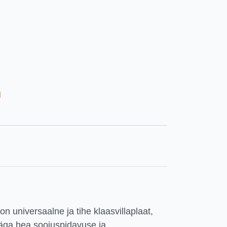
l
n universaalne ja tihe klaasvillaplaat,
äga hea soojuspidavuse ja