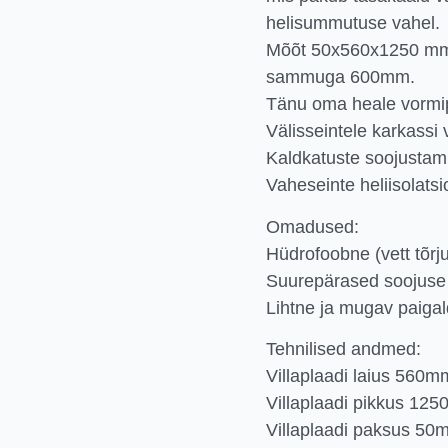
helisummutuse vahel.
Mõõt 50x560x1250 mm 
sammuga 600mm.
Tänu oma heale vormip
Välisseintele karkassi 
Kaldkatuste soojustam
Vaheseinte heliisolatsi
Omadused:
Hüdrofoobne (vett tõrj
Suurepärased soojuse
Lihtne ja mugav paiga
Tehnilised andmed:
Villaplaadi laius 560m
Villaplaadi pikkus 12
Villaplaadi paksus 50