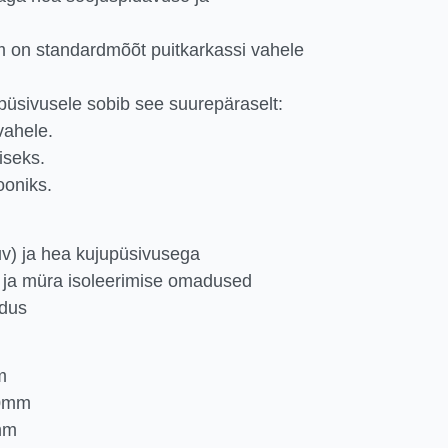
on standardmõõt puitkarkassi vahele
üsivusele sobib see suurepäraselt:
vahele.
iseks.
ooniks.
uv) ja hea kujupüsivusega
 ja müra isoleerimise omadused
ldus
m
50mm
mm