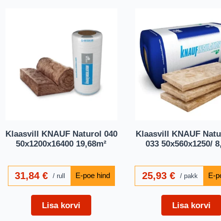
Klaasvill KNAUF Naturol 040
Klaasvill KNAUF Nat
50x1200x16400 19,68m²
033 50x560x1250/ 8
31,84
€
25,93
€
rull
pakk
Lisa korvi
Lisa korvi