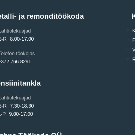
talli- ja remonditöökoda
K
Lahtiolekuajad
K
E-R 8.00-17.00
P
V
Telefon töökojas
R
+372 766 8291
nsiinitankla
Lahtiolekuajad
E-R 7.30-18.30
L-P 9.00-17.00