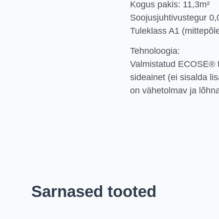
Kogus pakis: 11,3m²
Soojusjuhtivustegur 
Tuleklass A1 (mittepõl
Tehnoloogia:
Valmistatud ECOSE® te
sideainet (ei sisalda l
on vähetolmav ja lõhna
Sarnased tooted