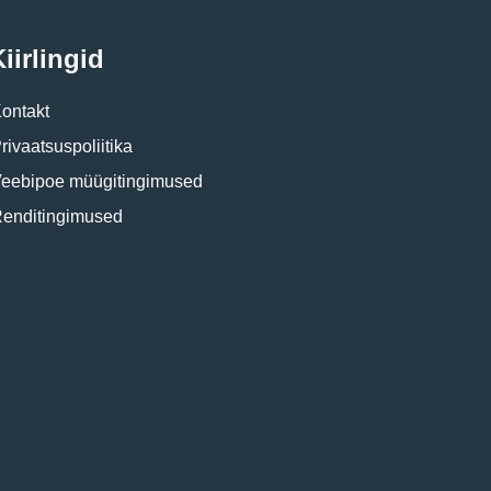
iirlingid
ontakt
rivaatsuspoliitika
eebipoe müügitingimused
enditingimused