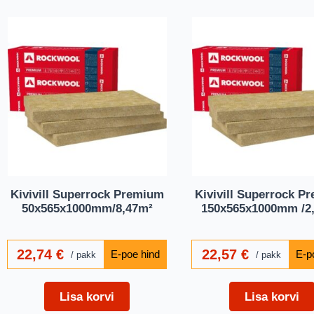
Kivivill Superrock Premium
Kivivill Superrock P
50x565x1000mm/8,47m²
150x565x1000mm /2
22,74
€
22,57
€
pakk
pakk
Lisa korvi
Lisa korvi