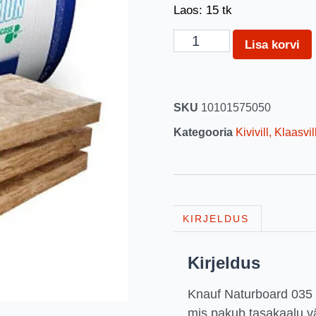
Laos: 15 tk
Lisa korvi
SKU
10101575050
Kategooria
Kivivill, Klaasvil
KIRJELDUS
Kirjeldus
Knauf Naturboard 035 o
mis pakub tasakaalu v