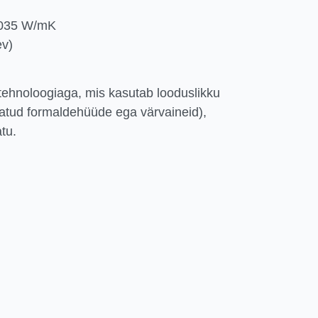
0,035 W/mK
ev)
hnoloogiaga, mis kasutab looduslikku
isatud formaldehüüde ega värvaineid),
tu.