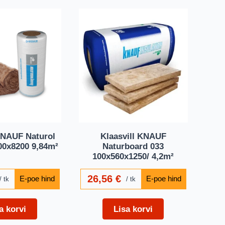
 KNAUF Naturol
Klaasvill KNAUF
00x8200 9,84m²
Naturboard 033
100x560x1250/ 4,2m²
26,56
€
tk
tk
a korvi
Lisa korvi