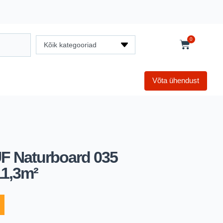
0
Kõik kategooriad
Võta ühendust
UF Naturboard 035
11,3m²