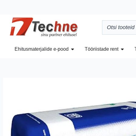
Ehitusmaterjalide e-pood
Tööriistade rent