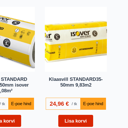
ll STANDARD
Klaasvill STANDARD35-
50mm isover
50mm 9,83m2
,08m²
24,96
€
tk
tk
a korvi
Lisa korvi