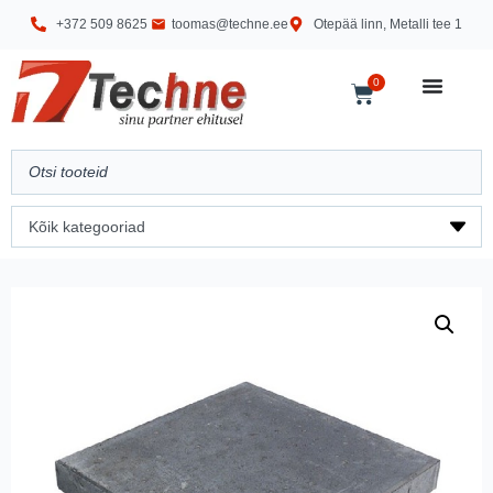
+372 509 8625
toomas@techne.ee
Otepää linn, Metalli tee 1
0