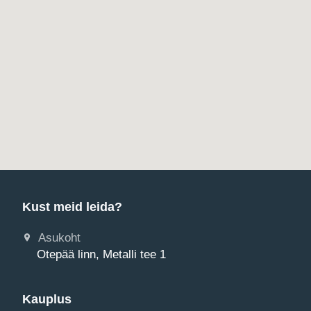
Kust meid leida?
Asukoht
Otepää linn, Metalli tee 1
Kauplus