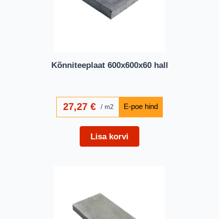
Kõnniteeplaat 600x600x60 hall
27,27
€
m2
Lisa korvi