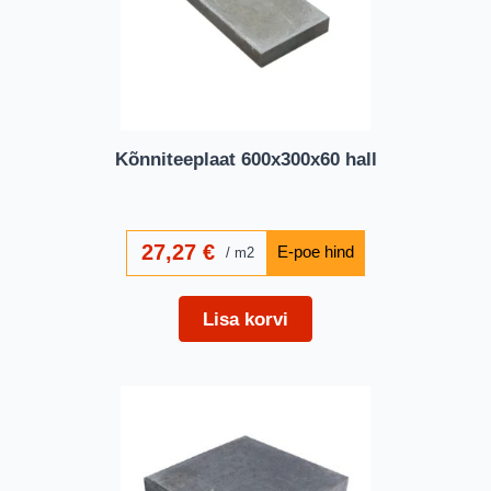
Kõnniteeplaat 600x300x60 hall
27,27
€
m2
Lisa korvi