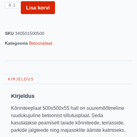
Lisa korvi
SKU
340501500500
Kategooria
Betoonplaat
KIRJELDUS
Kirjeldus
Kõnniteeplaat 500x500x55 hall on suuremõõtmeline
ruudukujuline betoonist sillutusplaat. Seda
kasutatakse peamiselt laiade kõnniteede, terrasside,
parkide jalgteede ning majasoklite ääriste katmiseks.