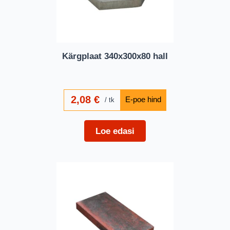
Kärgplaat 340x300x80 hall
2,08
€
tk
Loe edasi