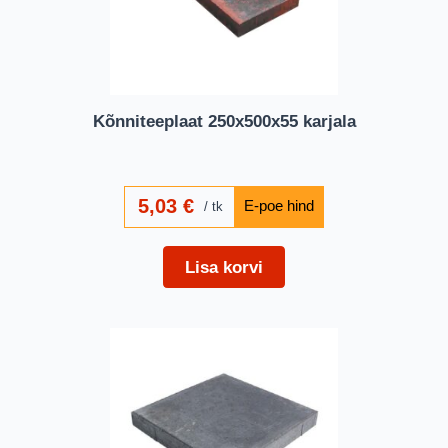
Kõnniteeplaat 250x500x55 karjala
5,03
€
tk
Lisa korvi