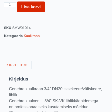
Lisa korvi
SKU
SMW01014
Kategooria
Kuulkraan
KIRJELDUS
Kirjeldus
Genebre kuulkraan 3/4″ DN20, sisekeere/väliskeere,
liblik
Genebre kuulventiil 3/4″ SK-VK liblikkäepidemega
on professionaalseks kasutamiseks mõeldud