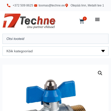
+372 509 8625
toomas@techne.ee
Otepää linn, Metalli tee 1
0