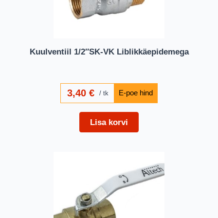
Kuulventiil 1/2″SK-VK Liblikkäepidemega
3,40
€
tk
Lisa korvi