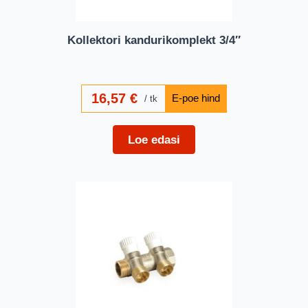
Kollektori kandurikomplekt 3/4″
16,57
€
tk
Loe edasi