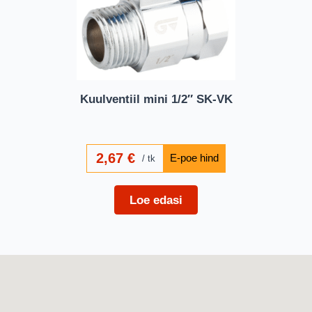
Kuulventiil mini 1/2″ SK-VK
2,67
€
tk
Loe edasi