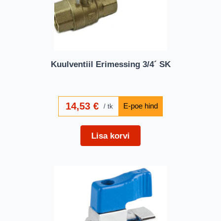
Kuulventiil Erimessing 3/4´ SK
14,53
€
tk
Lisa korvi