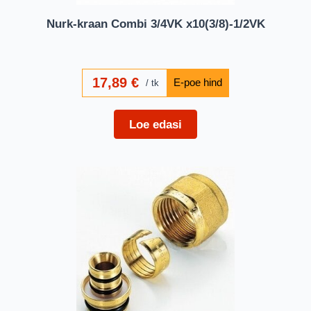
Nurk-kraan Combi 3/4VK x10(3/8)-1/2VK
17,89
€
tk
Loe edasi