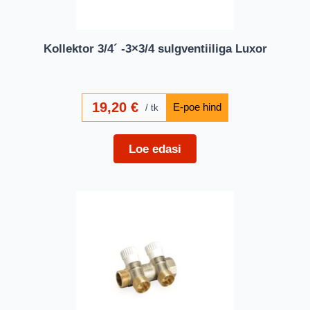
Kollektor 3/4´ -3×3/4 sulgventiiliga Luxor
19,20
€
tk
Loe edasi