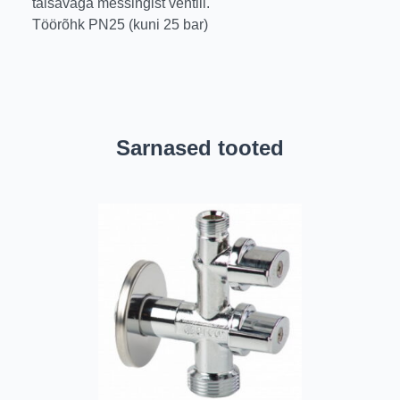
täisavaga messingist ventiil.
Töörõhk PN25 (kuni 25 bar)
Sarnased tooted