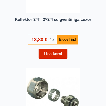
Kollektor 3/4´ -2×3/4 sulgventiiliga Luxor
13,80
€
tk
Lisa korvi