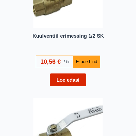
Kuulventiil erimessing 1/2 SK
10,56
€
tk
Loe edasi