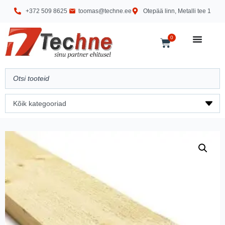
+372 509 8625
toomas@techne.ee
Otepää linn, Metalli tee 1
0