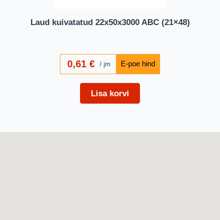
Laud kuivatatud 22x50x3000 ABC (21×48)
0,61
€
jm
Lisa korvi