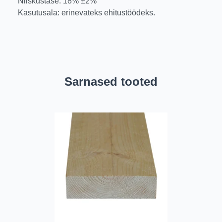
Niiskustase: 18% ±2%
Kasutusala: erinevateks ehitustöödeks.
Sarnased tooted