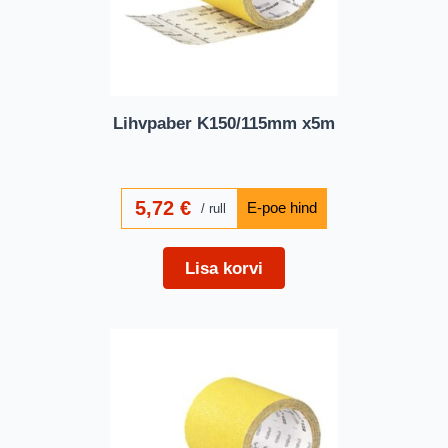
Lihvpaber K150/115mm x5m
5,72
€
rull
Lisa korvi