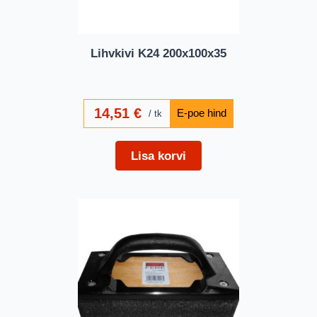
Lihvkivi K24 200x100x35
14,51
€
tk
Lisa korvi