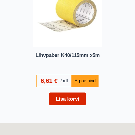
Lihvpaber K40/115mm x5m
6,61
€
rull
Lisa korvi