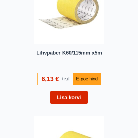
Lihvpaber K60/115mm x5m
6,13
€
rull
Lisa korvi