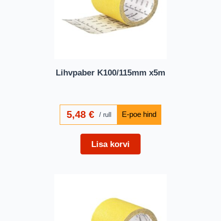
Lihvpaber K100/115mm x5m
5,48
€
rull
Lisa korvi