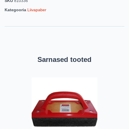
SKU
810336
Kategooria
Liivapaber
Sarnased tooted