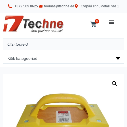
+372 509 8625
toomas@techne.ee
Otepää linn, Metalli tee 1
0