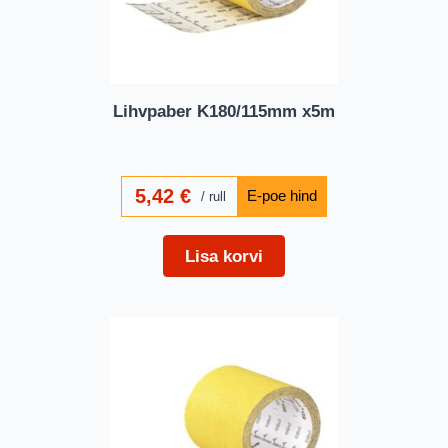
Lihvpaber K180/115mm x5m
5,42
€
rull
Lisa korvi