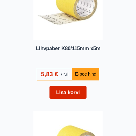
Lihvpaber K80/115mm x5m
5,83
€
rull
Lisa korvi