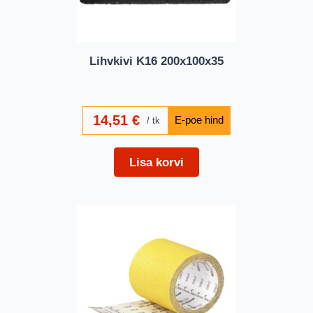
Lihvkivi K16 200x100x35
14,51
€
tk
Lisa korvi