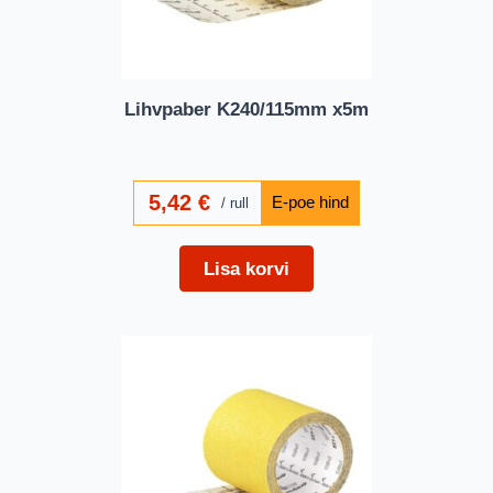
Lihvpaber K240/115mm x5m
5,42
€
rull
Lisa korvi