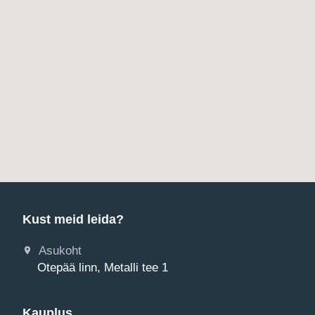
Kust meid leida?
Asukoht
Otepää linn, Metalli tee 1
Kauplus