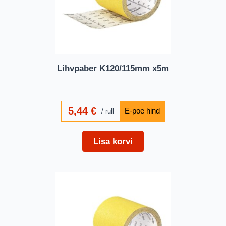
Lihvpaber K120/115mm x5m
5,44
€
rull
Lisa korvi