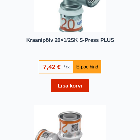
Kraanipõlv 20×1/2SK S-Press PLUS
7,42
€
tk
Lisa korvi