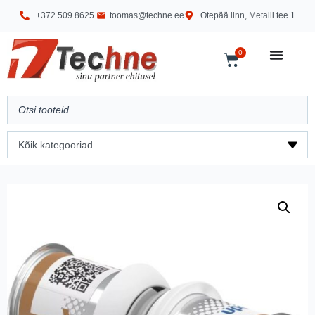
+372 509 8625
toomas@techne.ee
Otepää linn, Metalli tee 1
0