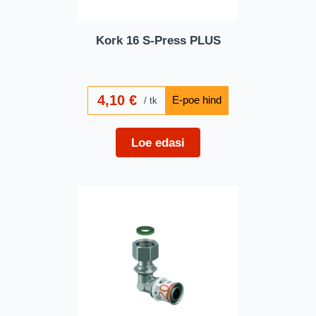
Kork 16 S-Press PLUS
4,10
€
tk
Loe edasi