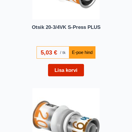
Otsik 20-3/4VK S-Press PLUS
5,03
€
tk
Lisa korvi