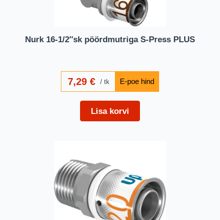
Nurk 16-1/2″sk pöördmutriga S-Press PLUS
7,29
€
tk
Lisa korvi