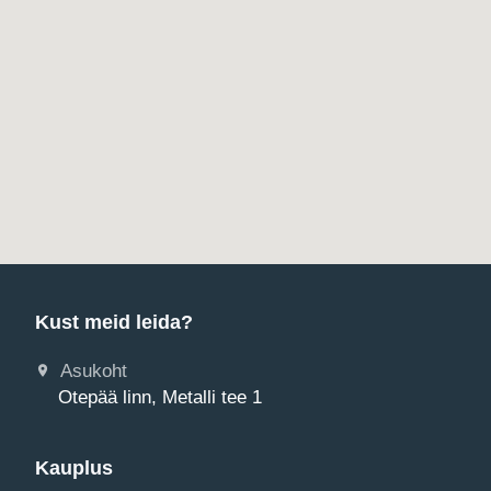
Kust meid leida?
Asukoht
Otepää linn, Metalli tee 1
Kauplus