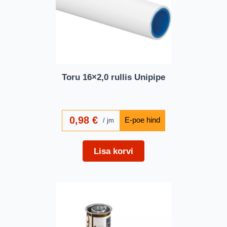
Toru 16×2,0 rullis Unipipe
0,98
€
jm
Lisa korvi