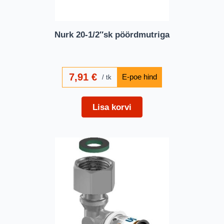
Nurk 20-1/2″sk pöördmutriga
7,91
€
tk
Lisa korvi