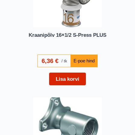
Kraanipõlv 16×1/2 S-Press PLUS
6,36
€
tk
Lisa korvi