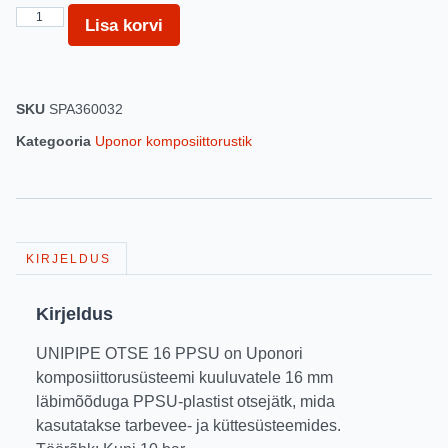
Lisa korvi
SKU
SPA360032
Kategooria
Uponor komposiittorustik
KIRJELDUS
Kirjeldus
UNIPIPE OTSE 16 PPSU on Uponori
komposiittorusüsteemi kuuluvatele 16 mm
läbimõõduga PPSU-plastist otsejätk, mida
kasutatakse tarbevee- ja küttesüsteemides.