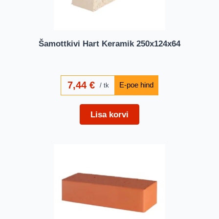
Šamottkivi Hart Keramik 250x124x64
7,44
€
tk
Lisa korvi