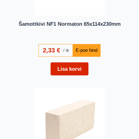
Šamottkivi NF1 Normaton 65x114x230mm
2,33
€
tk
Lisa korvi