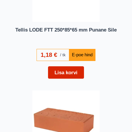
Tellis LODE FTT 250*85*65 mm Punane Sile
1,18
€
tk
Lisa korvi