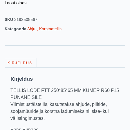
Laost otsas
SKU
3192508567
Kategooria
Ahju-, Korstnatellis
KIRJELDUS
Kirjeldus
TELLIS LODE FTT 250*85*65 MM KUMER R60 F15
PUNANE SILE
Viimistlustäistellis, kasutatakse ahjude, pliitide,
soojamüüride ja korstna ladumiseks nii sise- kui
välistingimustes.
Värv: Punane