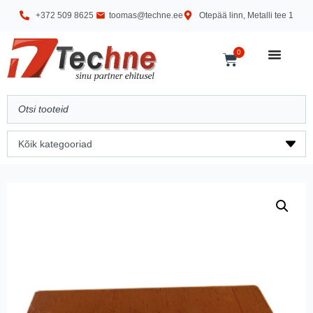
+372 509 8625
toomas@techne.ee
Otepää linn, Metalli tee 1
0