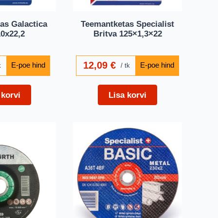
as Galactica
Teemantketas Specialist
0x22,2
Britva 125×1,3×22
12,09
€
k
tk
 korvi
Lisa korvi