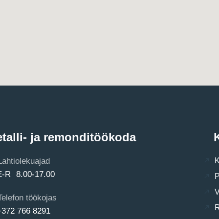
talli- ja remonditöökoda
K
Lahtiolekuajad
K
E-R 8.00-17.00
P
V
Telefon töökojas
R
+372 766 8291