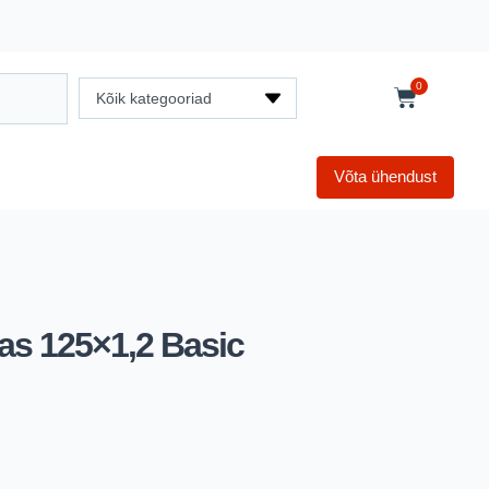
0
Kõik kategooriad
Võta ühendust
tas 125×1,2 Basic