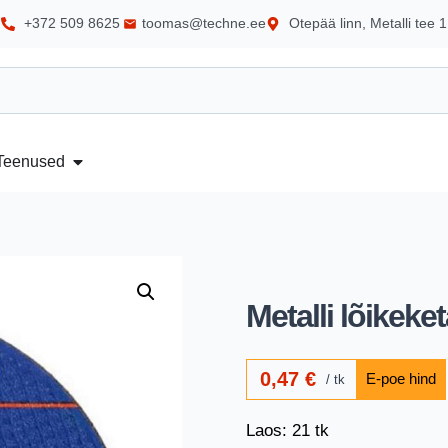
+372 509 8625
toomas@techne.ee
Otepää linn, Metalli tee 1
Teenused
Metalli lõikeke
0,47
€
tk
Laos: 21 tk