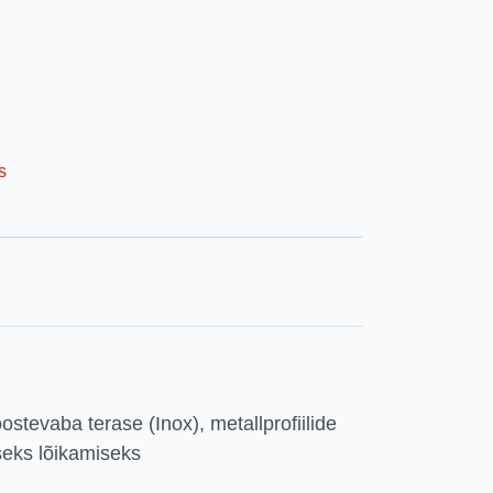
s
ostevaba terase (Inox), metallprofiilide
pseks lõikamiseks