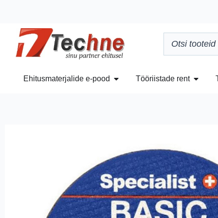
Ehitusmaterjalide e-pood
Tööriistade rent