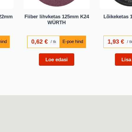
x22mm
Fiiber lihvketas 125mm K24
Lõikeketas 
WÜRTH
0,62
€
1,93
€
tk
t
Loe edasi
Lisa