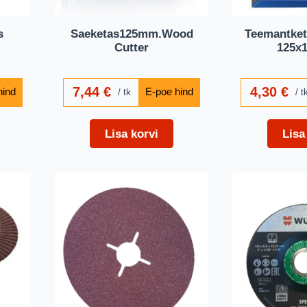
s
Saeketas125mm.Wood
Teemantket
Cutter
125x1
7,44
€
4,30
€
tk
t
Lisa korvi
Lisa