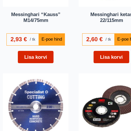
Messinghari “Kauss”
Messinghari keta
M14/75mm
22/115mm
2,93
€
2,60
€
tk
tk
Lisa korvi
Lisa korvi