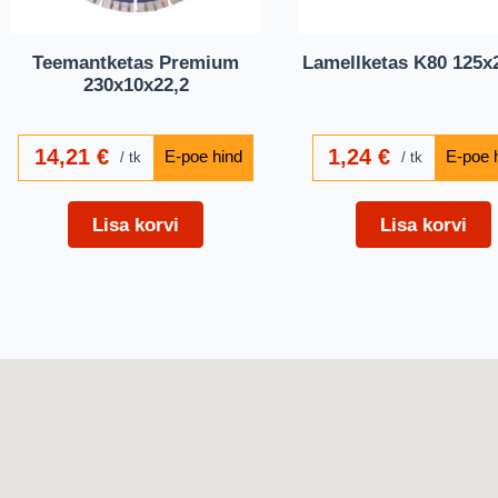
Teemantketas Premium
Lamellketas K80 125
230x10x22,2
14,21
€
1,24
€
tk
tk
Lisa korvi
Lisa korvi