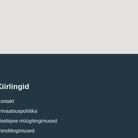
iirlingid
ontakt
rivaatsuspoliitika
eebipoe müügitingimused
enditingimused