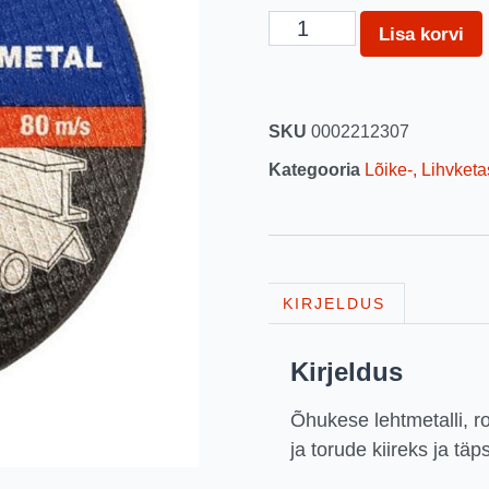
Lisa korvi
SKU
0002212307
Kategooria
Lõike-, Lihvketa
KIRJELDUS
Kirjeldus
Õhukese lehtmetalli, ro
ja torude kiireks ja tä