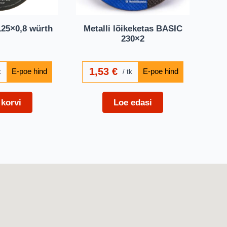
125×0,8 würth
Metalli lõikeketas BASIC
230×2
1,53
€
k
tk
 korvi
Loe edasi