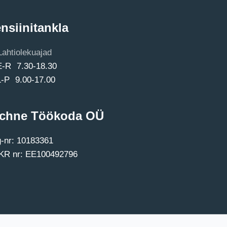
nsiinitankla
Lahtiolekuajad
E-R 7.30-18.30
L-P 9.00-17.00
chne Töökoda OÜ
-nr: 10183361
R nr: EE100492796