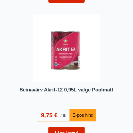
Seinavärv Akrit-12 0,95L valge Poolmatt
9,75
€
tk
Lisa korvi