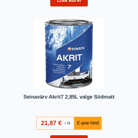
Seinavärv Akrit7 2,85L valge Siidmatt
21,87
€
tk