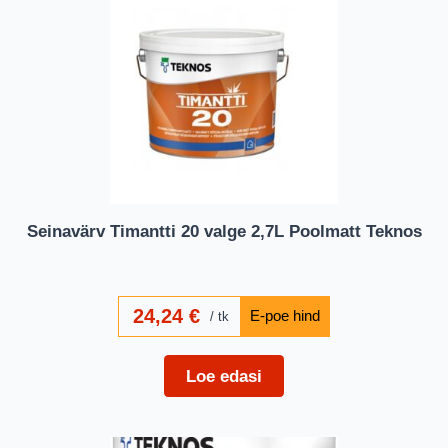
Seinavärv Timantti 20 valge 2,7L Poolmatt Teknos
24,24
€
tk
Loe edasi