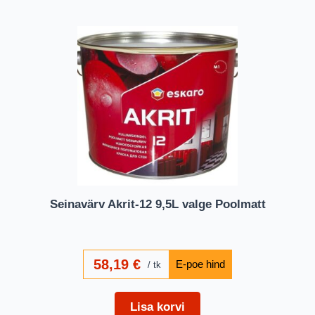
Seinavärv Akrit-12 9,5L valge Poolmatt
58,19
€
tk
Lisa korvi