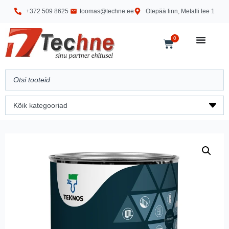
+372 509 8625
toomas@techne.ee
Otepää linn, Metalli tee 1
0