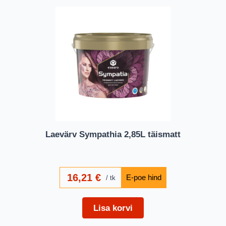
Laevärv Sympathia 2,85L täismatt
16,21
€
tk
Lisa korvi