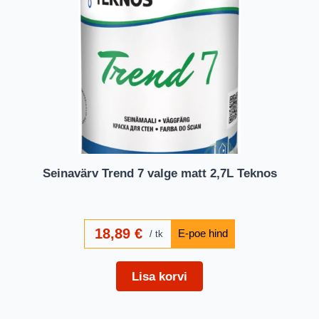
Seinavärv Trend 7 valge matt 2,7L Teknos
18,89
€
tk
Lisa korvi