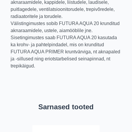
aknaraamidele, kappidele, liistudele, laudisele,
puitlagedele, ventilatsioonitorudele, trepivõredele,
radiaatoritele ja torudele.
Välistingimustes sobib FUTURA AQUA 20 krunditud
aknaraamidele, ustele, aiamööblile jne.
Sisetingimustes saab FUTURA AQUA 20 kasutada
ka krohv- ja pahtelpindadel, mis on krunditud
FUTURA AQUA PRIMER kruntvärviga, nt aknapaled
ja -sillused ning eriotstarbelised seinapinnad, nt
trepikäigud.
Sarnased tooted