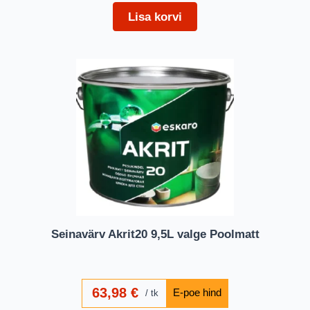
Lisa korvi
Seinavärv Akrit20 9,5L valge Poolmatt
63,98
€
tk