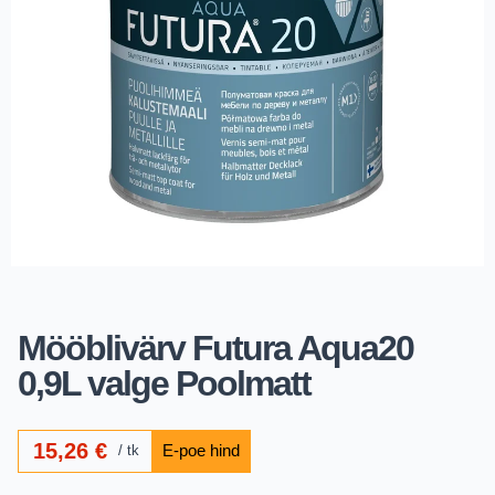
Mööblivärv Futura Aqua20
0,9L valge Poolmatt
15,26
€
tk