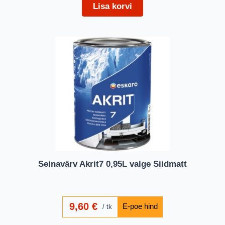
Lisa korvi
Seinavärv Akrit7 0,95L valge Siidmatt
9,60
€
tk