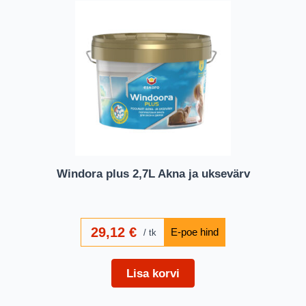
Windora plus 2,7L Akna ja uksevärv
29,12
€
tk
Lisa korvi