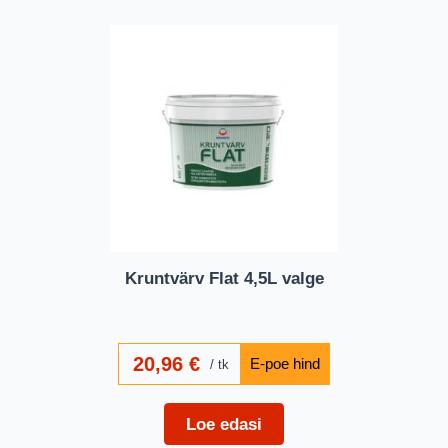
Kruntvärv Flat 4,5L valge
20,96
€
tk
Loe edasi