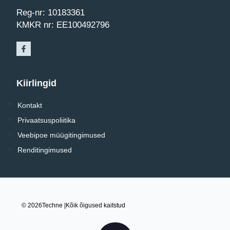
Reg-nr: 10183361
KMKR nr: EE100492796
Kiirlingid
Kontakt
Privaatsuspoliitika
Veebipoe müügitingimused
Renditingimused
© 2026
Techne |
Kõik õigused kaitstud