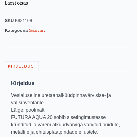
Laost otsas
SKU
K831109
Kategooria
Sisevärv
KIRJELDUS
Kirjeldus
Vesialuseline uretaanalküüdpinnavärv sise- ja
välisinventarile.
Läige: poolmatt.
FUTURA AQUA 20 sobib sisetingimustesse
krunditud ja varem alküüdvärviga värvitud puidule,
metallile ja ehitusplaatpindadele: ustele,