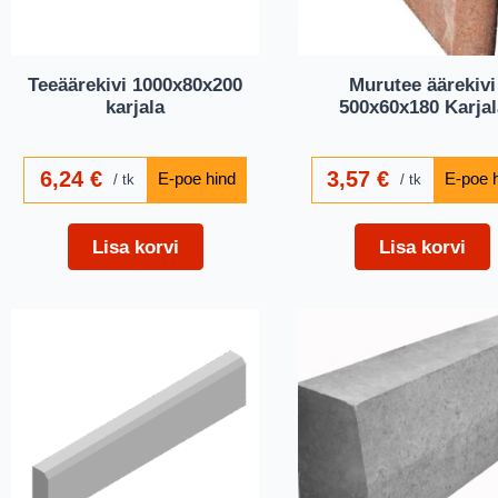
Teeäärekivi 1000x80x200
Murutee äärekivi
karjala
500x60x180 Karjal
6,24
€
3,57
€
tk
tk
Lisa korvi
Lisa korvi