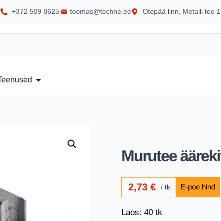
+372 509 8625
toomas@techne.ee
Otepää linn, Metalli tee 1
Teenused
Murutee ääreki
2,73
€
tk
Laos: 40 tk