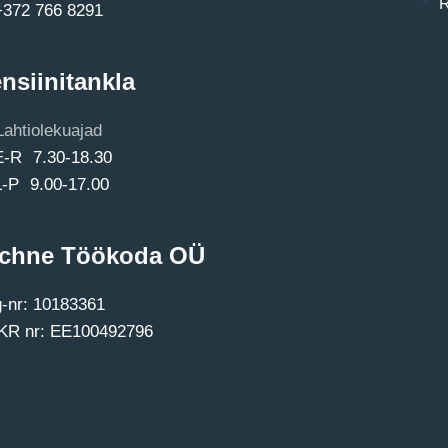
R
+372 766 8291
nsiinitankla
Lahtiolekuajad
E-R 7.30-18.30
L-P 9.00-17.00
chne Töökoda OÜ
-nr: 10183361
R nr: EE100492796