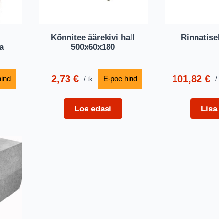
Kõnnitee äärekivi hall
Rinnatisek
a
500x60x180
2,73
€
101,82
€
tk
Loe edasi
Lisa