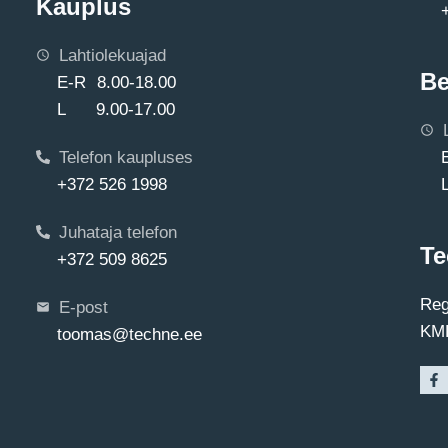
Kauplus
Lahtiolekuajad
Be
E-R 8.00-18.00
L 9.00-17.00
Telefon kaupluses
+372 526 1998
Juhataja telefon
Te
+372 509 8625
Reg
E-post
KMK
toomas@techne.ee