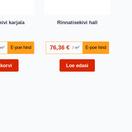
ivi karjala
Rinnatisekivi hall
76,36
€
m²
m²
 korvi
Loe edasi