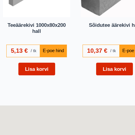
Teeäärekivi 1000x80x200
Sõidutee äärekivi h
hall
5,13
€
10,37
€
tk
tk
Lisa korvi
Lisa korvi