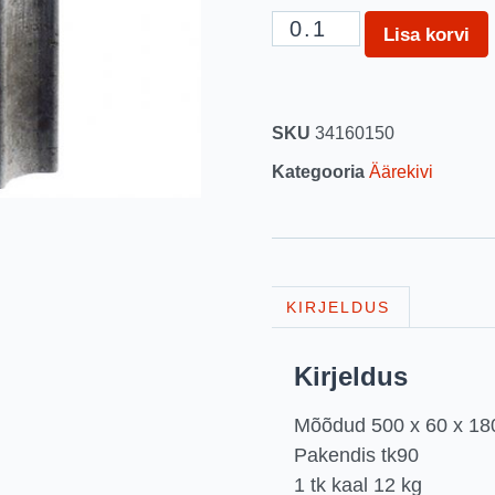
Lisa korvi
SKU
34160150
Kategooria
Äärekivi
KIRJELDUS
Kirjeldus
Mõõdud 500 x 60 x 18
Pakendis tk90
1 tk kaal 12 kg