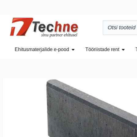
Ehitusmaterjalide e-pood
Tööriistade rent