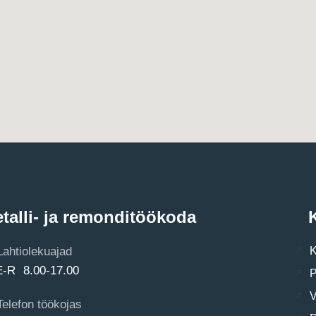
talli- ja remonditöökoda
K
Lahtiolekuajad
K
E-R 8.00-17.00
P
V
Telefon töökojas