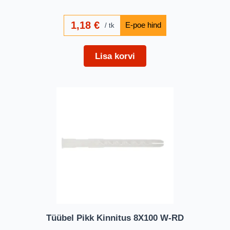
1,18
€
tk
Lisa korvi
Tüübel Pikk Kinnitus 8X100 W-RD