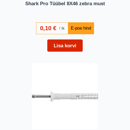
Shark Pro Tüübel 8X46 zebra must
0,10
€
tk
Lisa korvi