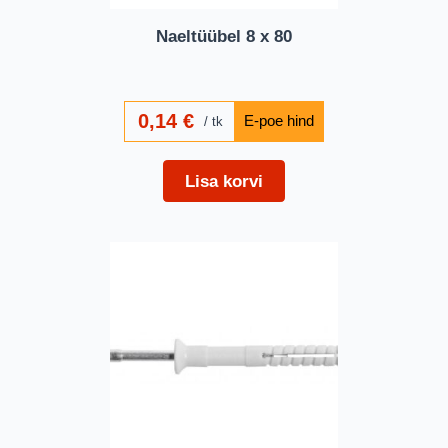
Naeltüübel 8 x 80
0,14
€
tk
Lisa korvi