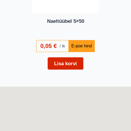
Naeltüübel 5×50
0,05
€
tk
Lisa korvi