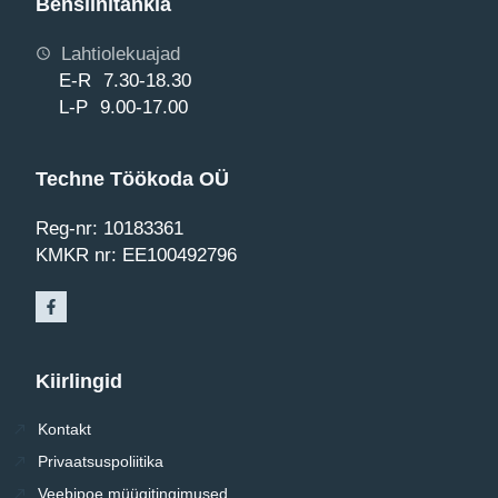
Bensiinitankla
Lahtiolekuajad
E-R 7.30-18.30
L-P 9.00-17.00
Techne Töökoda OÜ
Reg-nr: 10183361
KMKR nr: EE100492796
Kiirlingid
Kontakt
Privaatsuspoliitika
Veebipoe müügitingimused