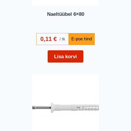
Naeltüübel 6×80
0,11
€
tk
Lisa korvi