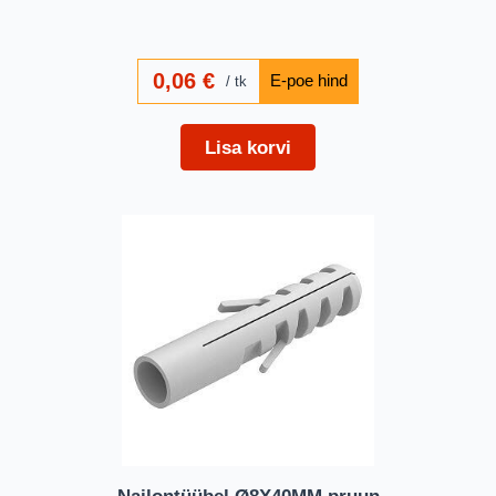
0,06
€
tk
Lisa korvi
Nailontüübel Ø8X40MM pruun