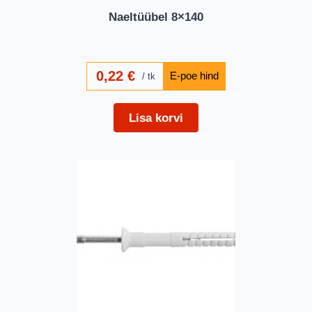
Naeltüübel 8×140
0,22
€
tk
Lisa korvi