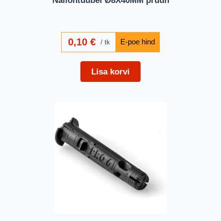
0,10
€
tk
Lisa korvi