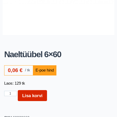
Naeltüübel 6×60
0,06
€
tk
Laos: 129 tk
Lisa korvi