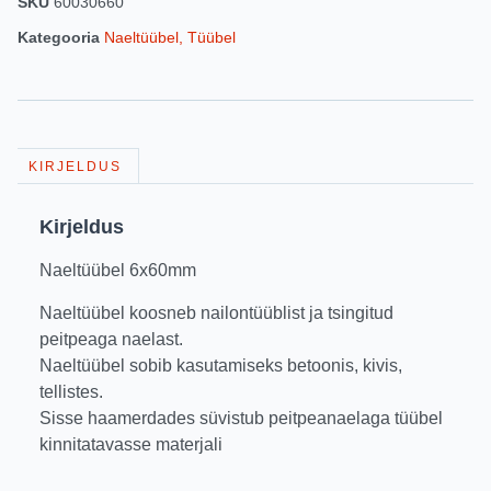
SKU
60030660
Kategooria
Naeltüübel, Tüübel
KIRJELDUS
Kirjeldus
Naeltüübel 6x60mm
Naeltüübel koosneb nailontüüblist ja tsingitud
peitpeaga naelast.
Naeltüübel sobib kasutamiseks betoonis, kivis,
tellistes.
Sisse haamerdades süvistub peitpeanaelaga tüübel
kinnitatavasse materjali