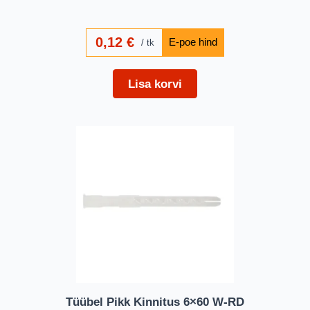
0,12
€
tk
Lisa korvi
Tüübel Pikk Kinnitus 6×60 W-RD