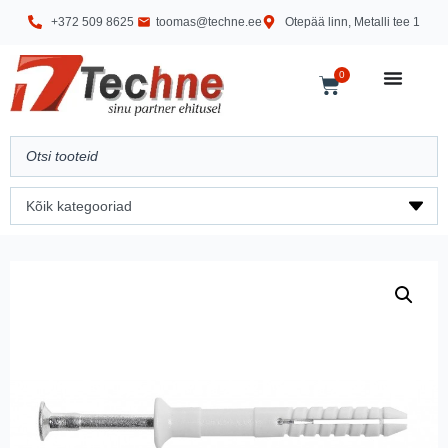
+372 509 8625
toomas@techne.ee
Otepää linn, Metalli tee 1
0