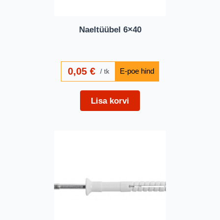
Naeltüübel 6×40
0,05
€
tk
Lisa korvi