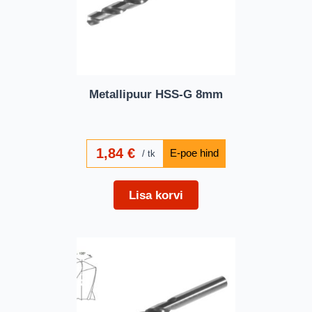
Metallipuur HSS-G 8mm
1,84
€
tk
Lisa korvi