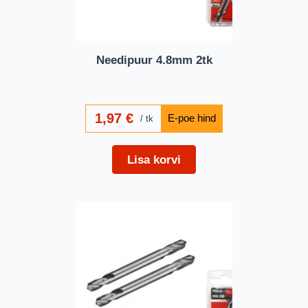
Needipuur 4.8mm 2tk
1,97
€
tk
Lisa korvi