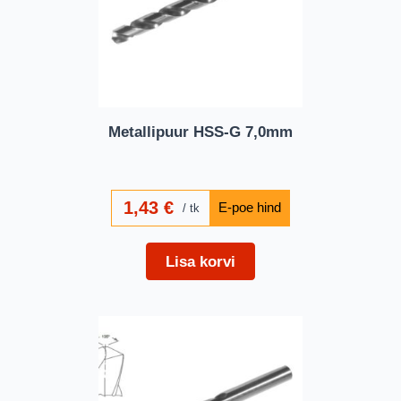
Metallipuur HSS-G 7,0mm
1,43
€
tk
Lisa korvi