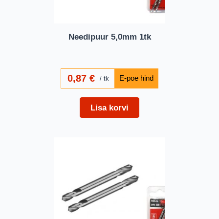
Needipuur 5,0mm 1tk
0,87
€
tk
Lisa korvi