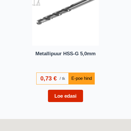
Metallipuur HSS-G 5,0mm
0,73
€
tk
Loe edasi