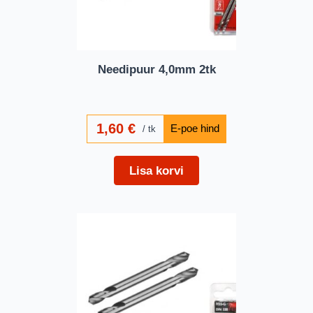
Needipuur 4,0mm 2tk
1,60
€
tk
Lisa korvi