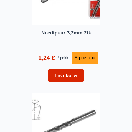
Needipuur 3,2mm 2tk
1,24
€
pakk
Lisa korvi