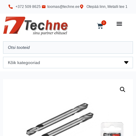
+372 509 8625
toomas@techne.ee
Otepää linn, Metalli tee 1
0