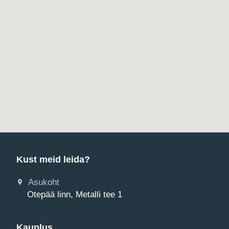
Kust meid leida?
Asukoht
Otepää linn, Metalli tee 1
Kauplus