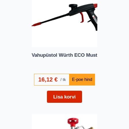
Vahupüstol Würth ECO Must
16,12
€
tk
Lisa korvi