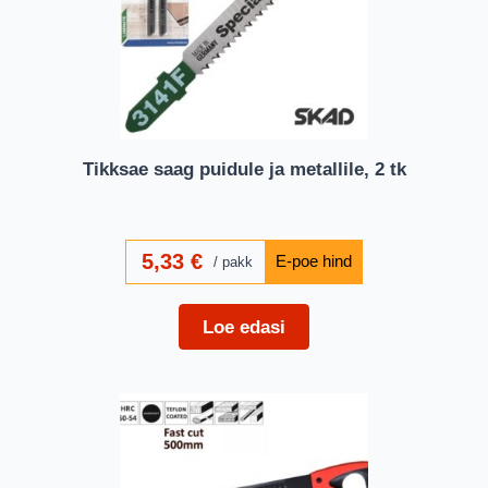
Tikksae saag puidule ja metallile, 2 tk
5,33
€
pakk
Loe edasi