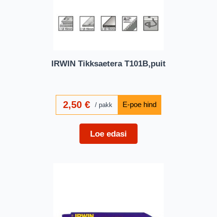
IRWIN Tikksaetera T101B,puit
2,50
€
pakk
Loe edasi