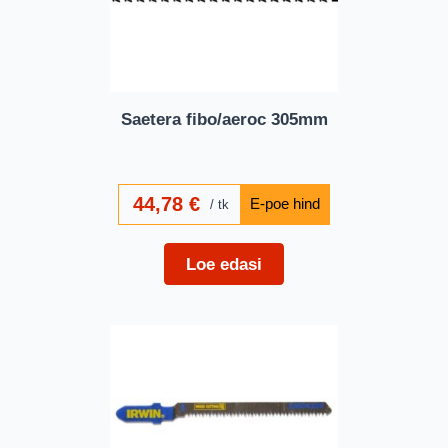
Saetera fibo/aeroc 305mm
44,78
€
tk
Loe edasi