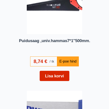
Puidusaag ,univ.hammas7*1″500mm.
8,74
€
tk
Lisa korvi