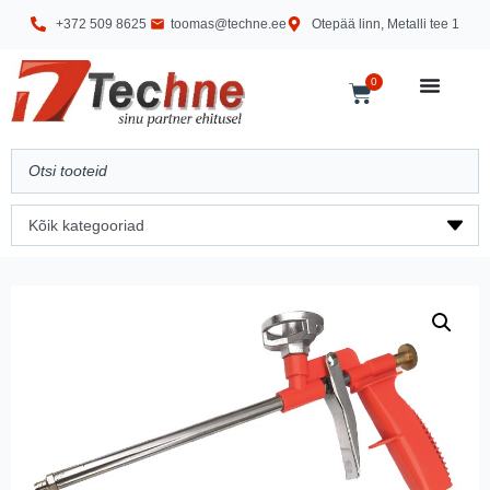
+372 509 8625
toomas@techne.ee
Otepää linn, Metalli tee 1
0