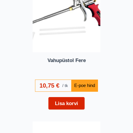
Vahupüstol Fere
10,75
€
tk
Lisa korvi