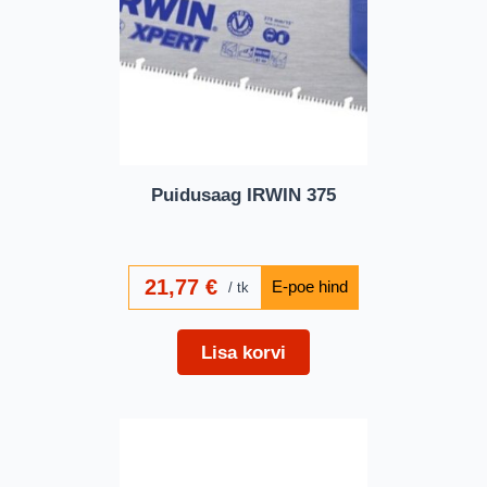
Puidusaag IRWIN 375
21,77
€
tk
Lisa korvi