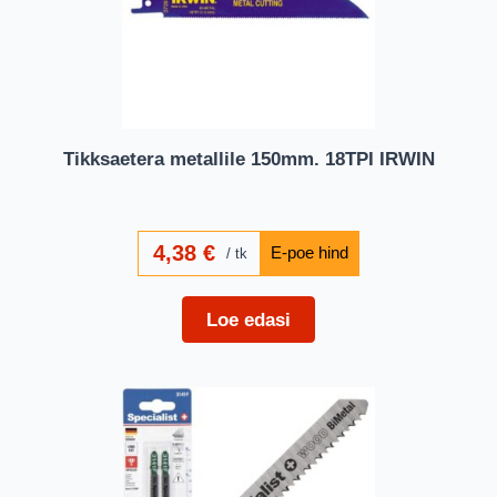
Tikksaetera metallile 150mm. 18TPI IRWIN
4,38
€
tk
Loe edasi