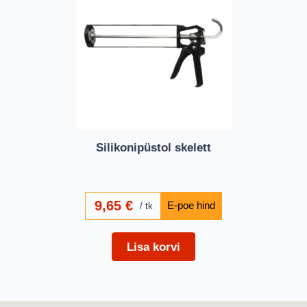
Silikonipüstol skelett
9,65
€
tk
Lisa korvi