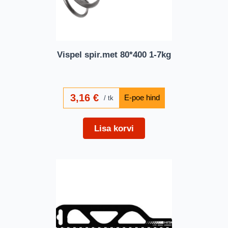
Vispel spir.met 80*400 1-7kg
3,16
€
tk
Lisa korvi