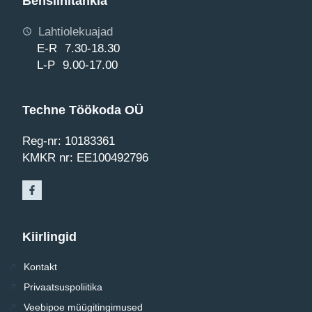
Bensiinitankla
Lahtiolekuajad
E-R 7.30-18.30
L-P 9.00-17.00
Techne Töökoda OÜ
Reg-nr: 10183361
KMKR nr: EE100492796
Kiirlingid
Kontakt
Privaatsuspoliitika
Veebipoe müügitingimused