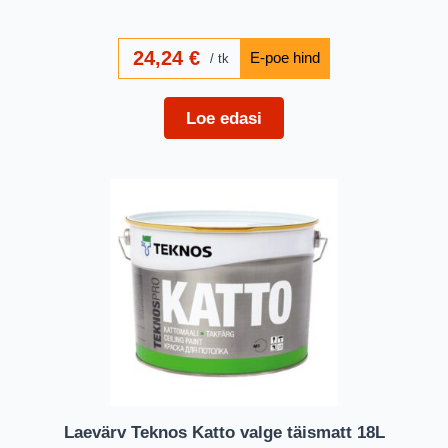
24,24
€
tk
Loe edasi
Laevärv Teknos Katto valge täismatt 18L