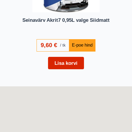
Seinavärv Akrit7 0,95L valge Siidmatt
9,60
€
tk
Lisa korvi