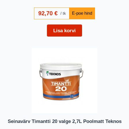
92,70
€
tk
Lisa korvi
Seinavärv Timantti 20 valge 2,7L Poolmatt Teknos