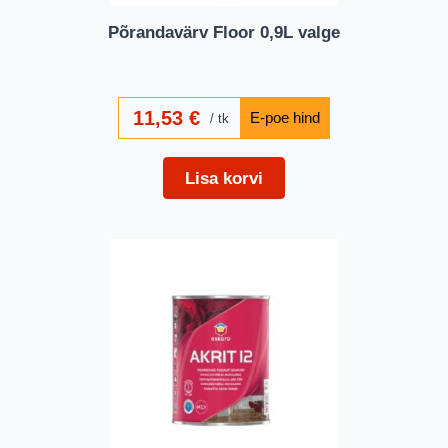
Põrandavärv Floor 0,9L valge
11,53
€
tk
Lisa korvi