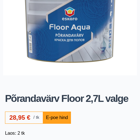
Põrandavärv Floor 2,7L valge
28,95
€
tk
Laos: 2 tk