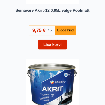
Seinavärv Akrit-12 0,95L valge Poolmatt
9,75
€
tk
Lisa korvi