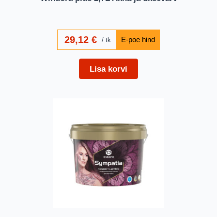
29,12
€
tk
Lisa korvi