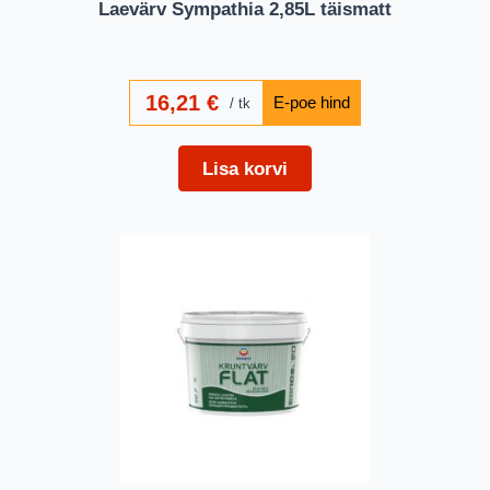
Laevärv Sympathia 2,85L täismatt
16,21
€
tk
Lisa korvi