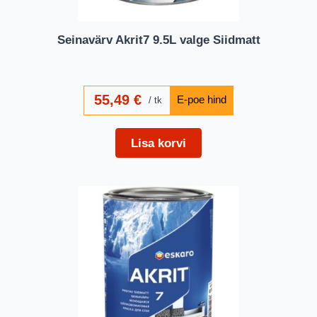
Seinavärv Akrit7 9.5L valge Siidmatt
55,49
€
tk
Lisa korvi