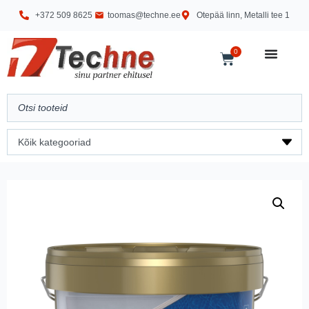
+372 509 8625
toomas@techne.ee
Otepää linn, Metalli tee 1
0