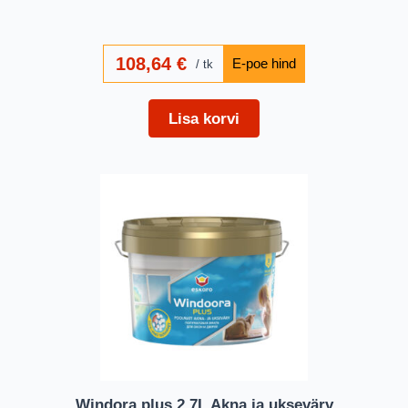
108,64
€
tk
Lisa korvi
Windora plus 2,7L Akna ja uksevärv