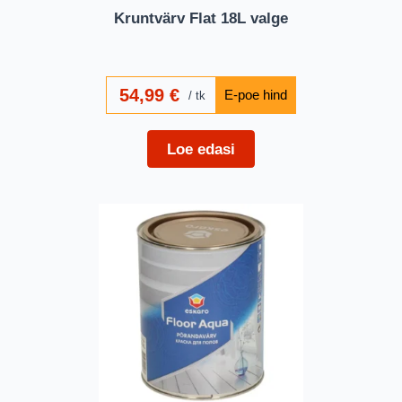
Kruntvärv Flat 18L valge
54,99
€
tk
Loe edasi