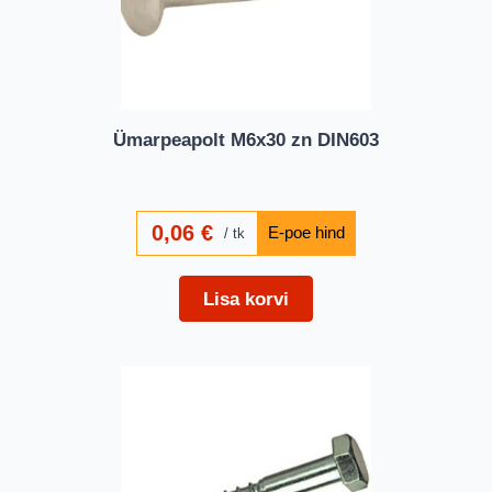
Ümarpeapolt M6x30 zn DIN603
0,06
€
tk
Lisa korvi