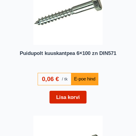
Puidupolt kuuskantpea 6×100 zn DIN571
0,06
€
tk
Lisa korvi