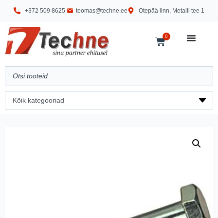
+372 509 8625
toomas@techne.ee
Otepää linn, Metalli tee 1
0