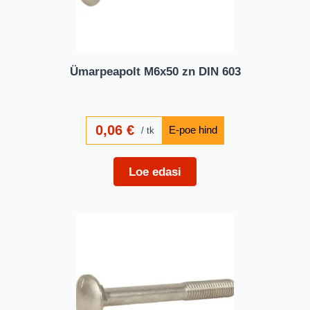
Ümarpeapolt M6x50 zn DIN 603
0,06
€
tk
Loe edasi