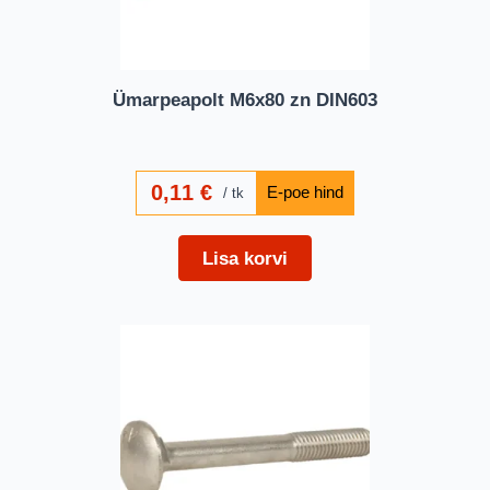
Ümarpeapolt M6x80 zn DIN603
0,11
€
tk
Lisa korvi