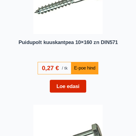
Puidupolt kuuskantpea 10×160 zn DIN571
0,27
€
tk
Loe edasi