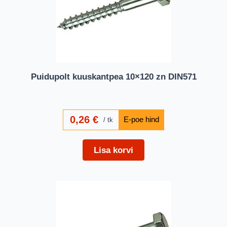
Puidupolt kuuskantpea 10×120 zn DIN571
0,26
€
tk
Lisa korvi