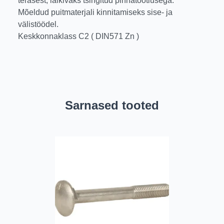
terasest, läikivaks tsingitud pinnatöötlusega.
Mõeldud puitmaterjali kinnitamiseks sise- ja
välistöödel.
Keskkonnaklass C2 ( DIN571 Zn )
Sarnased tooted