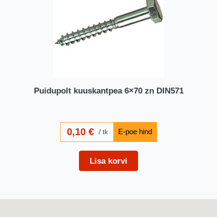
Puidupolt kuuskantpea 6×70 zn DIN571
0,10
€
tk
Lisa korvi