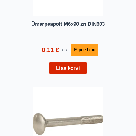
Ümarpeapolt M6x90 zn DIN603
0,11
€
tk
Lisa korvi