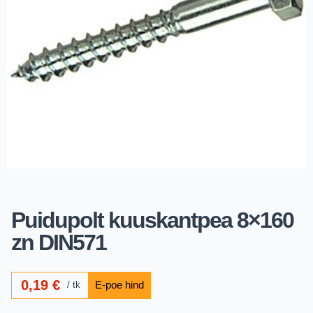
Puidupolt kuuskantpea 8×160
zn DIN571
0,19
€
tk