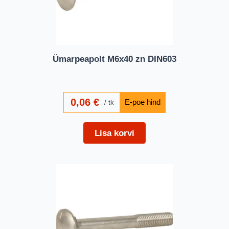
Ümarpeapolt M6x40 zn DIN603
0,06
€
tk
Lisa korvi