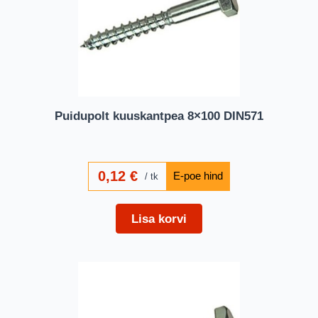
Puidupolt kuuskantpea 8×100 DIN571
0,12
€
tk
Lisa korvi