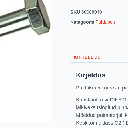
SKU
60088040
Kategooria
Puidupolt
KIRJELDUS
Kirjeldus
Puidukruvi kuuskant
Kuuskantkruvi DIN571 
läikivaks tsingitud pin
Mõeldud puimaterjali ki
Keskkonnaklass C2 ( 