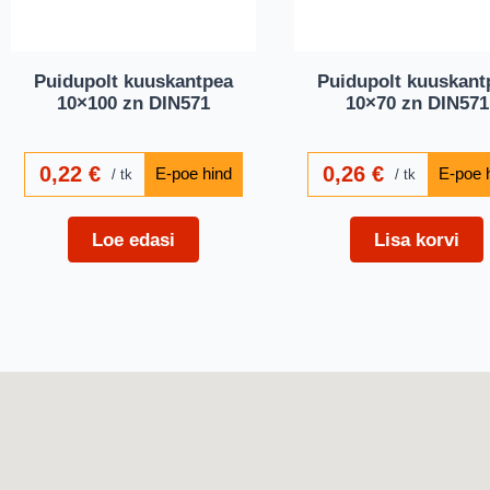
Puidupolt kuuskantpea
Puidupolt kuuskant
10×100 zn DIN571
10×70 zn DIN571
0,22
€
0,26
€
tk
tk
Loe edasi
Lisa korvi