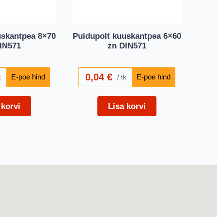
uskantpea 8×70
Puidupolt kuuskantpea 6×60
IN571
zn DIN571
0,04
€
k
tk
 korvi
Lisa korvi