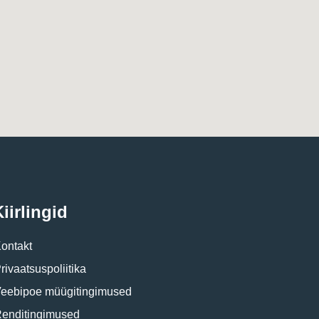
iirlingid
ontakt
rivaatsuspoliitika
eebipoe müügitingimused
enditingimused