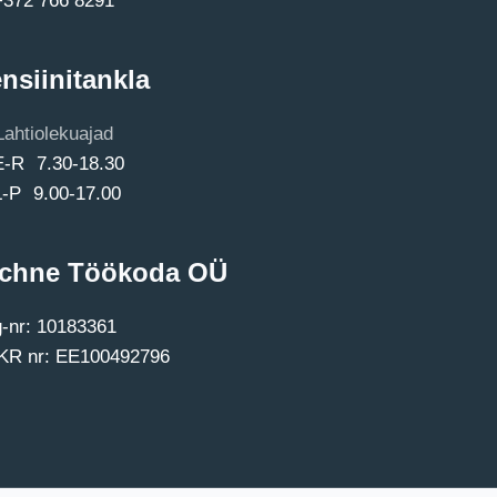
nsiinitankla
Lahtiolekuajad
E-R 7.30-18.30
L-P 9.00-17.00
chne Töökoda OÜ
-nr: 10183361
R nr: EE100492796