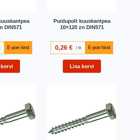
kuuskantpea
Puidupolt kuuskantpea
n DIN571
10×120 zn DIN571
0,26
€
k
tk
 korvi
Lisa korvi