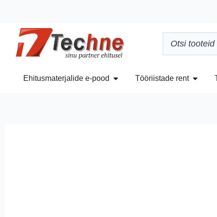
Ehitusmaterjalide e-pood
Tööriistade rent