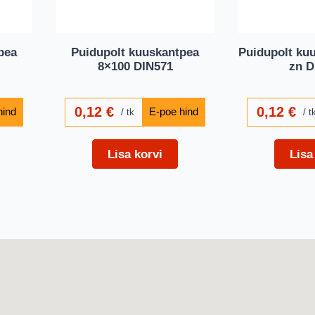
pea
Puidupolt kuuskantpea
Puidupolt ku
8×100 DIN571
zn D
0,12
€
0,12
€
tk
t
Lisa korvi
Lisa