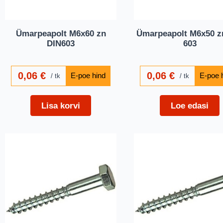
Ümarpeapolt M6x60 zn
Ümarpeapolt M6x50 z
DIN603
603
0,06
€
0,06
€
tk
tk
Lisa korvi
Loe edasi