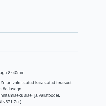
peaga 8x40mm
Zn on valmistatud karastatud terasest,
natöötlusega.
nnitamiseks sise- ja välistöödel.
DIN571 Zn )