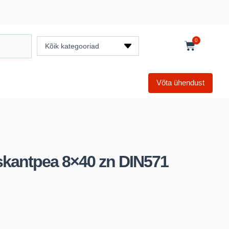
0
Kõik kategooriad
Võta ühendust
skantpea 8×40 zn DIN571