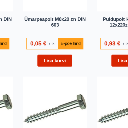
n DIN
Ümarpeapolt M6x20 zn DIN
Puidupolt 
603
12x220z
0,05
€
0,93
€
tk
t
Lisa korvi
Lisa