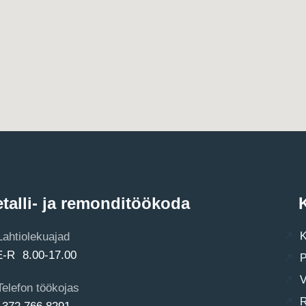
talli- ja remonditöökoda
K
Lahtiolekuajad
K
E-R 8.00-17.00
P
V
Telefon töökojas
R
+372 766 8291