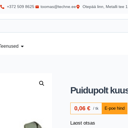
+372 509 8625
toomas@techne.ee
Otepää linn, Metalli tee 1
Teenused
Puidupolt kuu
0,06
€
tk
Laost otsas