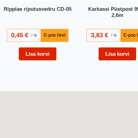
Ripplae riputusvedru CD-05
Karkassi Püstpost 9
2,6m
0,45
€
3,83
€
tk
tk
Lisa korvi
Lisa korvi