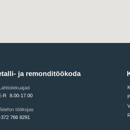
talli- ja remonditöökoda
K
Lahtiolekuajad
K
E-R 8.00-17.00
P
V
Telefon töökojas
R
+372 766 8291