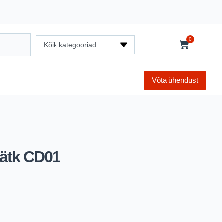
0
Kõik kategooriad
Võta ühendust
ijätk CD01