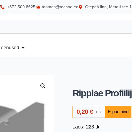
+372 509 8625
toomas@techne.ee
Otepää linn, Metalli tee 1
Teenused
Ripplae Profiil
0,20
€
tk
Laos: 223 tk