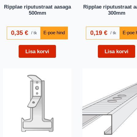
Ripplae riputustraat aasaga
Ripplae riputustraat 
500mm
300mm
0,35
€
0,19
€
tk
tk
Lisa korvi
Lisa korvi