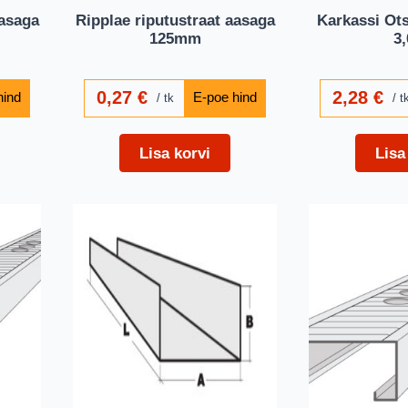
aasaga
Ripplae riputustraat aasaga
Karkassi Ots
125mm
3
0,27
€
2,28
€
tk
t
Lisa korvi
Lisa