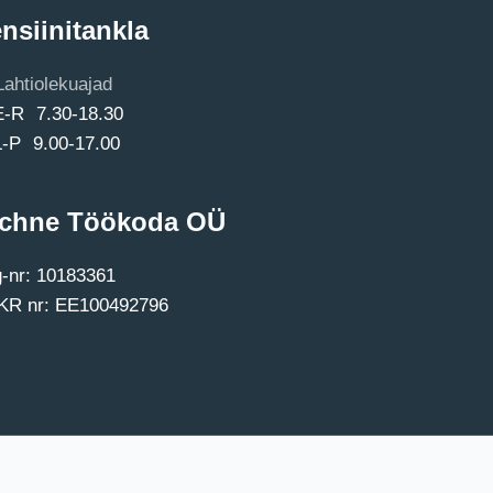
nsiinitankla
Lahtiolekuajad
E-R 7.30-18.30
L-P 9.00-17.00
chne Töökoda OÜ
-nr: 10183361
R nr: EE100492796