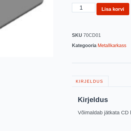
Lisa korvi
SKU
70CD01
Kategooria
Metallkarkass
KIRJELDUS
Kirjeldus
Võimaldab jätkata CD la