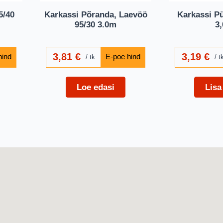
5/40
Karkassi Põranda, Laevöö
Karkassi Pü
95/30 3.0m
3
3,81
€
3,19
€
tk
t
Loe edasi
Lisa