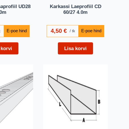
aprofiil UD28
Karkassi Laeprofiil CD
,0m
60/27 4.0m
4,50
€
k
tk
 korvi
Lisa korvi