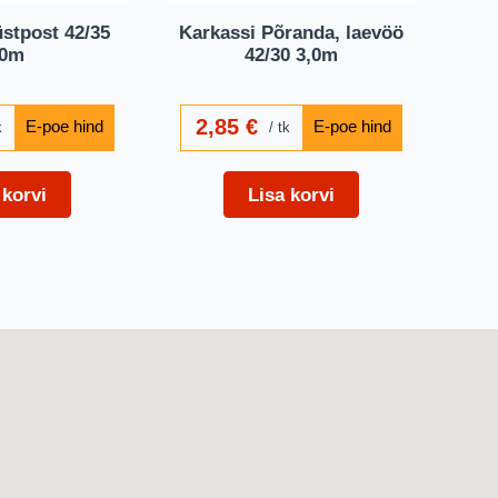
stpost 42/35
Karkassi Põranda, laevöö
,0m
42/30 3,0m
2,85
€
k
tk
 korvi
Lisa korvi