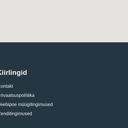
iirlingid
ontakt
rivaatsuspoliitika
eebipoe müügitingimused
enditingimused