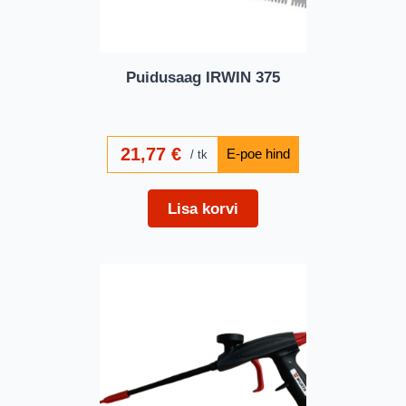
Puidusaag IRWIN 375
21,77
€
tk
Lisa korvi