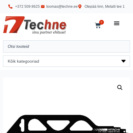
+372 509 8625
toomas@techne.ee
Otepää linn, Metalli tee 1
0