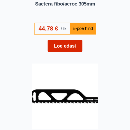
Saetera fibo/aeroc 305mm
44,78
€
tk
Loe edasi