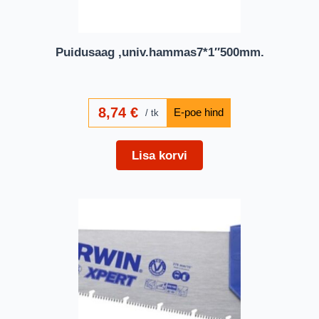
Puidusaag ,univ.hammas7*1″500mm.
8,74
€
tk
Lisa korvi