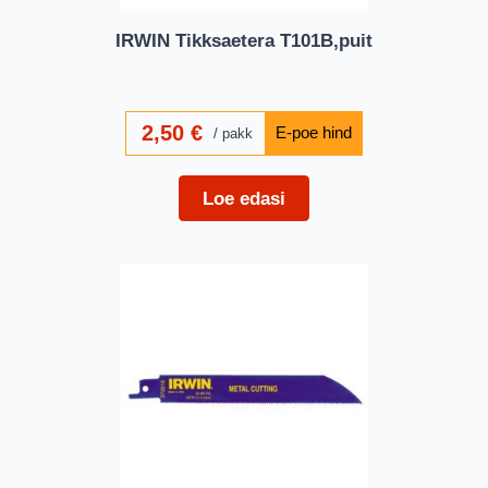
IRWIN Tikksaetera T101B,puit
2,50
€
pakk
Loe edasi