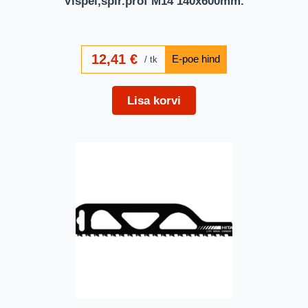
Vispel,spir.prof M14 140x600mm.
12,41
€
tk
Lisa korvi