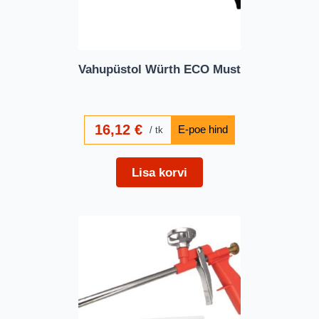
Vahupüstol Würth ECO Must
16,12
€
tk
Lisa korvi