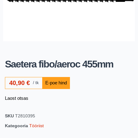
Saetera fibo/aeroc 455mm
40,90
€
tk
Laost otsas
SKU
T2810395
Kategooria
Tööriist