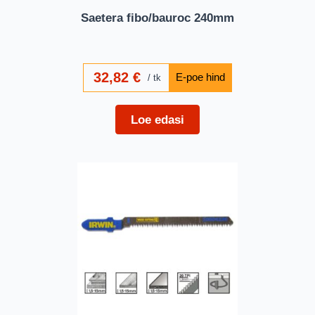
Saetera fibo/bauroc 240mm
32,82
€
tk
Loe edasi