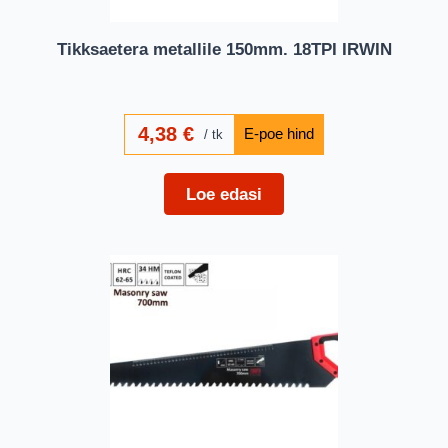
Tikksaetera metallile 150mm. 18TPI IRWIN
4,38
€
tk
Loe edasi