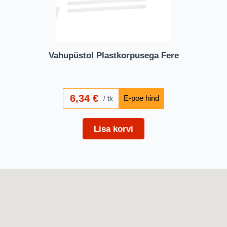
Vahupüstol Plastkorpusega Fere
6,34
€
tk
Lisa korvi