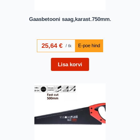
Gaasbetooni saag,karast.750mm.
25,64
€
tk
Lisa korvi