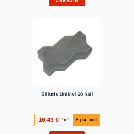
Lisa korvi
Sillutis Unikivi 60 hall
16,43
€
m2