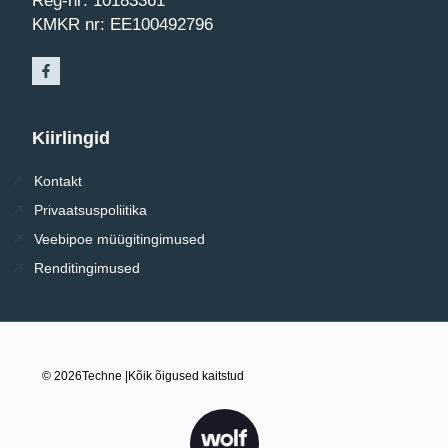
Reg-nr: 10183361
KMKR nr: EE100492796
Kiirlingid
Kontakt
Privaatsuspoliitika
Veebipoe müügitingimused
Renditingimused
© 2026
Techne |
Kõik õigused kaitstud