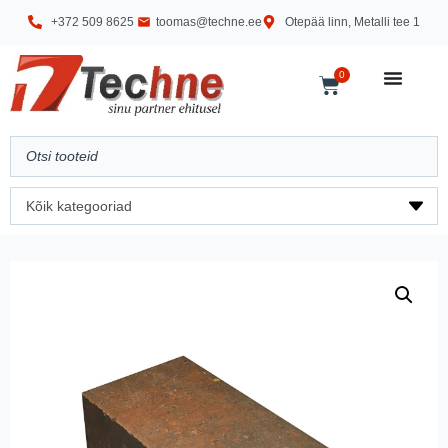
+372 509 8625
toomas@techne.ee
Otepää linn, Metalli tee 1
0