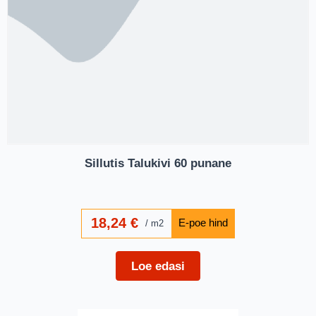
Sillutis Talukivi 60 punane
18,24
€
m2
Loe edasi