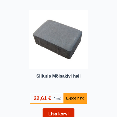
Sillutis Mõisakivi hall
22,61
€
m2
Lisa korvi