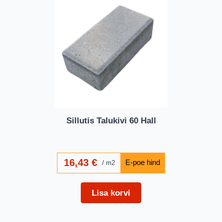
Sillutis Talukivi 60 Hall
16,43
€
m2
Lisa korvi