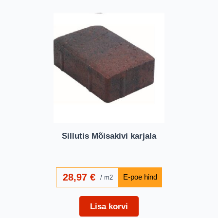
Sillutis Mõisakivi karjala
28,97
€
m2
Lisa korvi