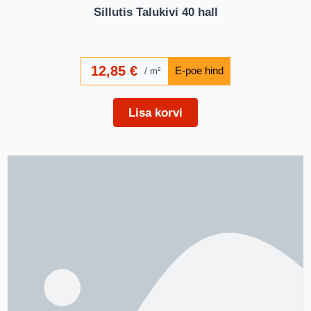
Sillutis Talukivi 40 hall
12,85
€
m²
Lisa korvi