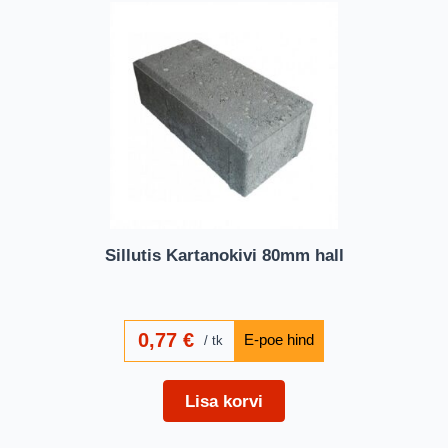
Sillutis Kartanokivi 80mm hall
0,77
€
tk
Lisa korvi