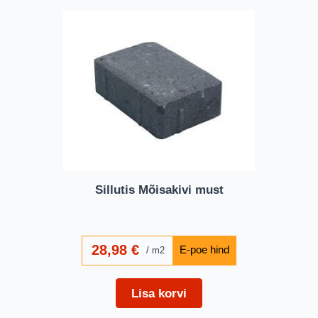
Sillutis Mõisakivi must
28,98
€
m2
Lisa korvi