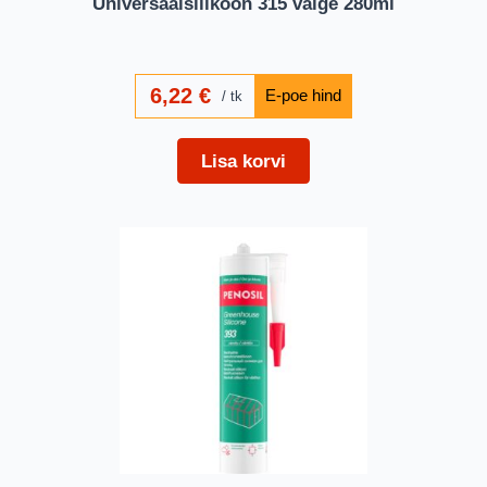
Universaalsilikoon 315 valge 280ml
6,22
€
tk
Lisa korvi