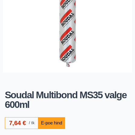
Soudal Multibond MS35 valge
600ml
7,64
€
tk