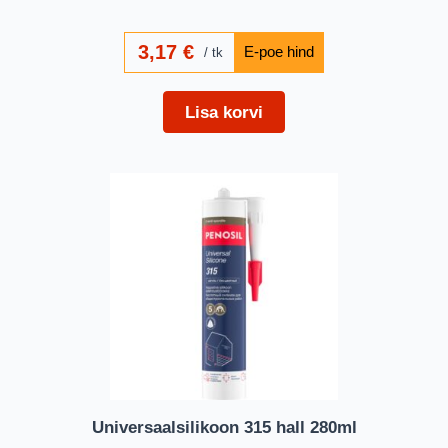
3,17
€
tk
Lisa korvi
Universaalsilikoon 315 hall 280ml