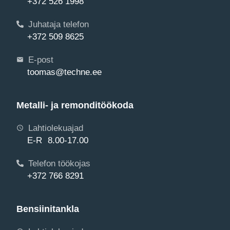
+372 526 1998
Juhataja telefon
+372 509 8625
E-post
toomas@techne.ee
Metalli- ja remonditöökoda
Lahtiolekuajad
E-R 8.00-17.00
Telefon töökojas
+372 766 8291
Bensiinitankla