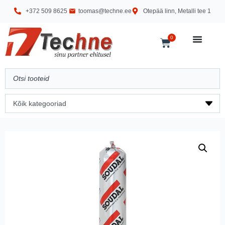
+372 509 8625
toomas@techne.ee
Otepää linn, Metalli tee 1
0