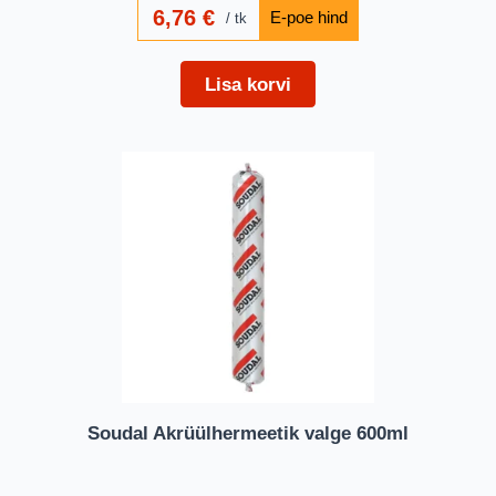
6,76
€
tk
Lisa korvi
Soudal Akrüülhermeetik valge 600ml