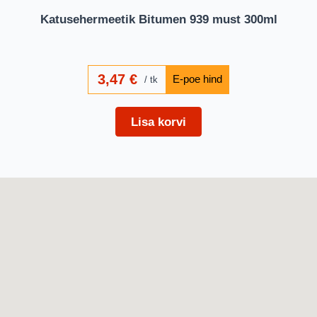
Katusehermeetik Bitumen 939 must 300ml
3,47
€
tk
Lisa korvi