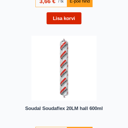
3,66
€
tk
Lisa korvi
Soudal Soudaflex 20LM hall 600ml