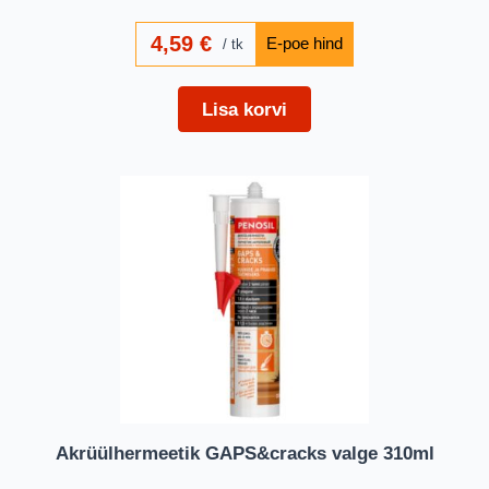
4,59
€
tk
Lisa korvi
Akrüülhermeetik GAPS&cracks valge 310ml