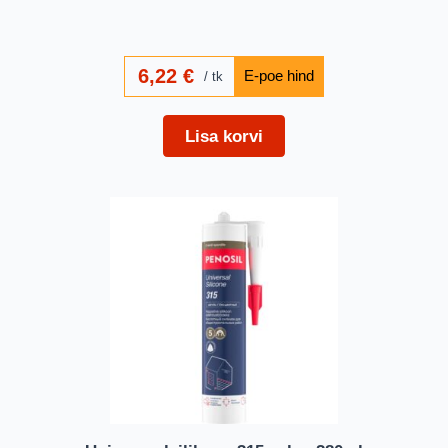
6,22
€
tk
Lisa korvi