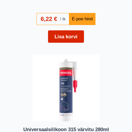
6,22
€
tk
Lisa korvi
Universaalsilikoon 315 värvitu 280ml