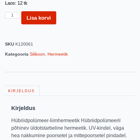
Laos: 12 tk
Lisa korvi
SKU
K120061
Kategooria
Silikoon, Hermeetik
KIRJELDUS
Kirjeldus
Hübriidpolümeer-liimhermeetik Hübriidpolümeeril
põhinev üldotstarbeline hermeetik. UV-kindel, väga
hea nakkumine poorsetel ja mittepoorsetel pindadel.