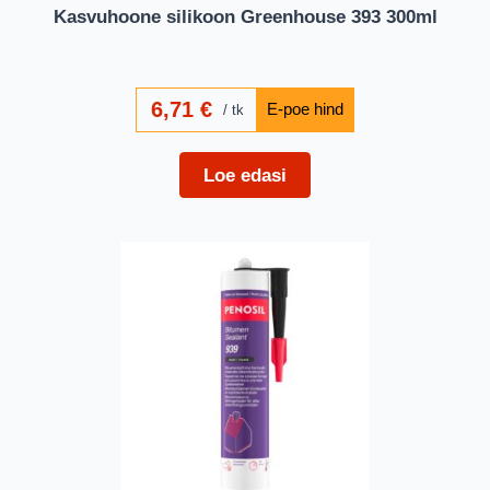
Kasvuhoone silikoon Greenhouse 393 300ml
6,71
€
tk
Loe edasi