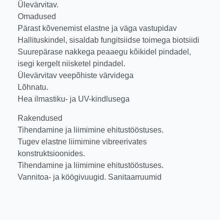
Ülevärvitav.
Omadused
Pärast kõvenemist elastne ja väga vastupidav
Hallituskindel, sisaldab fungitsiidse toimega biotsiidi
Suurepärase nakkega peaaegu kõikidel pindadel,
isegi kergelt niisketel pindadel.
Ülevärvitav veepõhiste värvidega
Lõhnatu.
Hea ilmastiku- ja UV-kindlusega
Rakendused
Tihendamine ja liimimine ehitustööstuses.
Tugev elastne liimimine vibreerivates
konstruktsioonides.
Tihendamine ja liimimine ehitustööstuses.
Vannitoa- ja köögivuugid. Sanitaarruumid