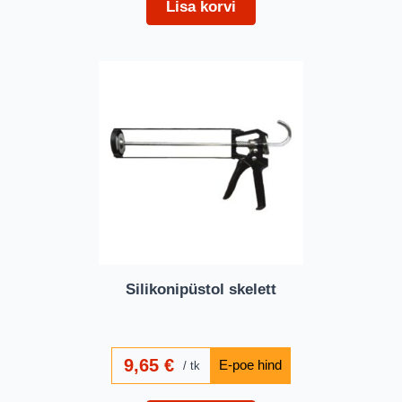
Lisa korvi
Silikonipüstol skelett
9,65
€
tk