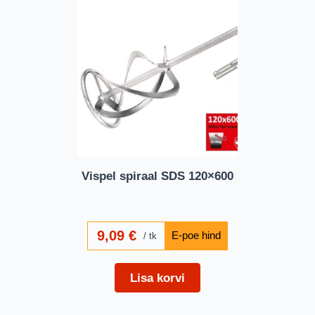
Vispel spiraal SDS 120×600
9,09
€
tk
Lisa korvi