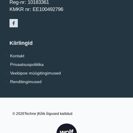
Reg-nr: 10183361
KMKR nr: EE100492796
Kiirlingid
Kontakt
Privaatsuspoliitika
Veebipoe müügitingimused
Renditingimused
© 2026
Techne |
Kõik õigused kaitstud