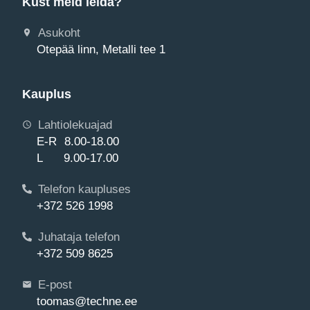
Kust meid leida?
Asukoht
Otepää linn, Metalli tee 1
Kauplus
Lahtiolekuajad
E-R 8.00-18.00
L 9.00-17.00
Telefon kaupluses
+372 526 1998
Juhataja telefon
+372 509 8625
E-post
toomas@techne.ee