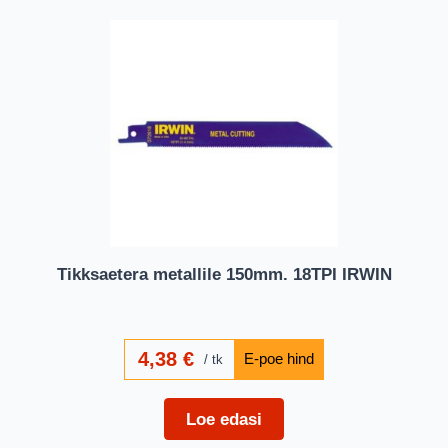
Tikksaetera metallile 150mm. 18TPI IRWIN
4,38
€
tk
Loe edasi