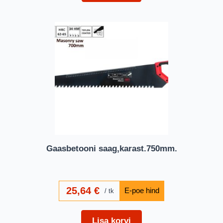
Gaasbetooni saag,karast.750mm.
25,64
€
tk
Lisa korvi