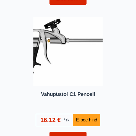
Vahupüstol C1 Penosil
16,12
€
tk