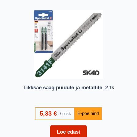
Tikksae saag puidule ja metallile, 2 tk
5,33
€
pakk
Loe edasi