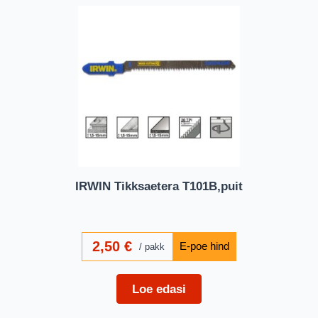
IRWIN Tikksaetera T101B,puit
2,50
€
pakk
Loe edasi