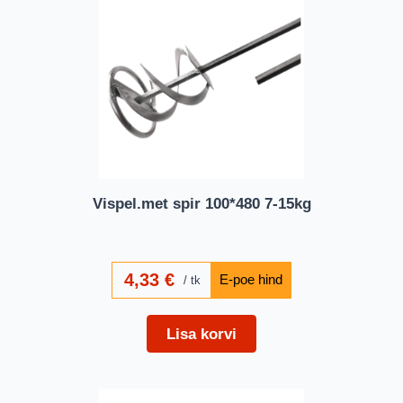
Vispel.met spir 100*480 7-15kg
4,33
€
tk
Lisa korvi