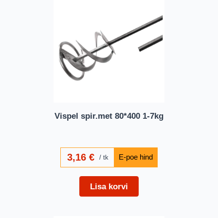
Vispel spir.met 80*400 1-7kg
3,16
€
tk
Lisa korvi