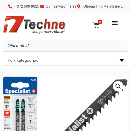
+372 509 8625
toomas@techne.ee
Otepää linn, Metalli tee 1
0