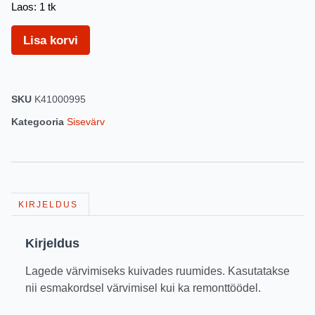
Laos: 1 tk
Lisa korvi
SKU
K41000995
Kategooria
Sisevärv
KIRJELDUS
Kirjeldus
Lagede värvimiseks kuivades ruumides. Kasutatakse
nii esmakordsel värvimisel kui ka remonttöödel.