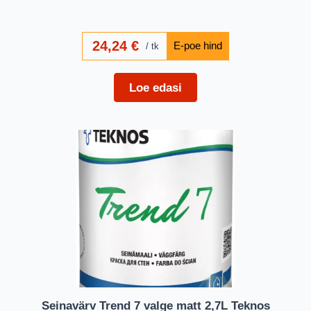
24,24
€
tk
Loe edasi
Seinavärv Trend 7 valge matt 2,7L Teknos