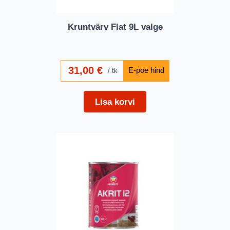
Kruntvärv Flat 9L valge
31,00
€
tk
Lisa korvi