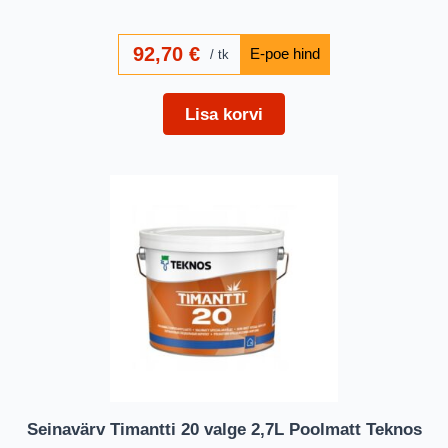
92,70
€
tk
Lisa korvi
Seinavärv Timantti 20 valge 2,7L Poolmatt Teknos