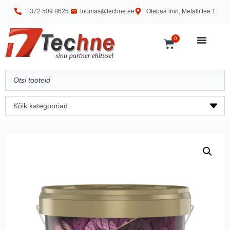
+372 509 8625
toomas@techne.ee
Otepää linn, Metalli tee 1
0