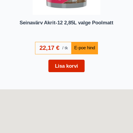
Seinavärv Akrit-12 2,85L valge Poolmatt
22,17
€
tk
Lisa korvi