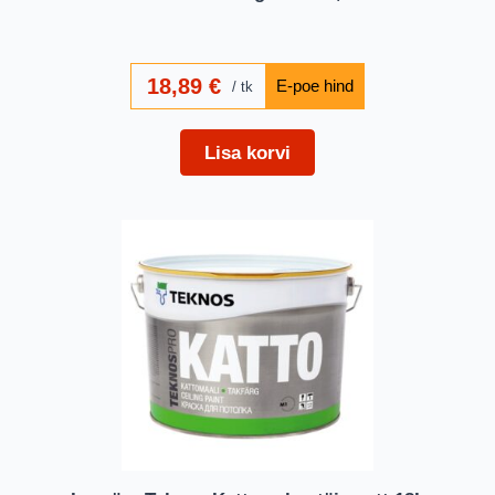
18,89
€
tk
Lisa korvi