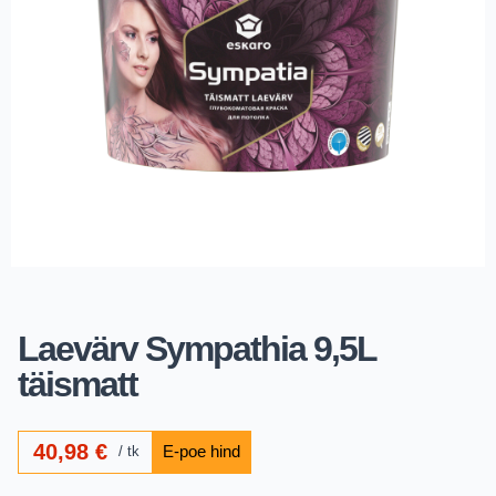
Laevärv Sympathia 9,5L
täismatt
40,98
€
tk