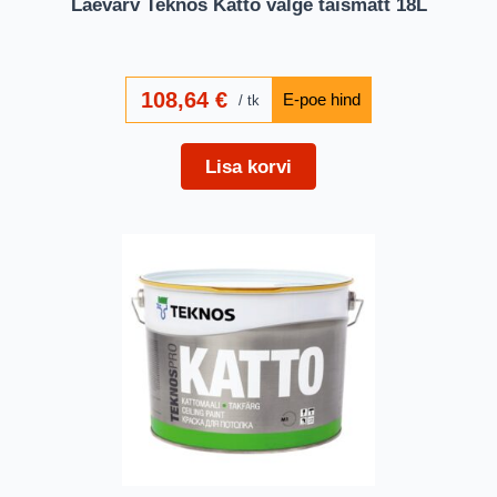
Laevärv Teknos Katto valge täismatt 18L
108,64
€
tk
Lisa korvi