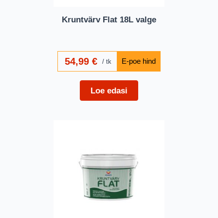
Kruntvärv Flat 18L valge
54,99
€
tk
Loe edasi