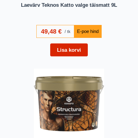
Laevärv Teknos Katto valge täismatt 9L
49,48
€
tk
Lisa korvi