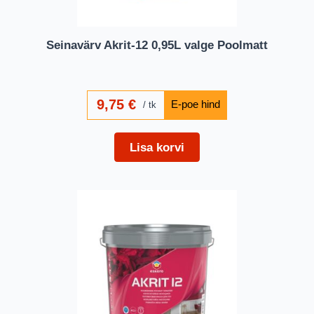
Seinavärv Akrit-12 0,95L valge Poolmatt
9,75
€
tk
Lisa korvi