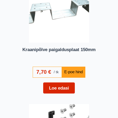
Kraanipõlve paigaldusplaat 150mm
7,70
€
tk
Loe edasi