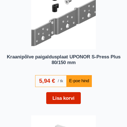
Kraanipõlve paigaldusplaat UPONOR S-Press Plus
80/150 mm
5,94
€
tk
Lisa korvi