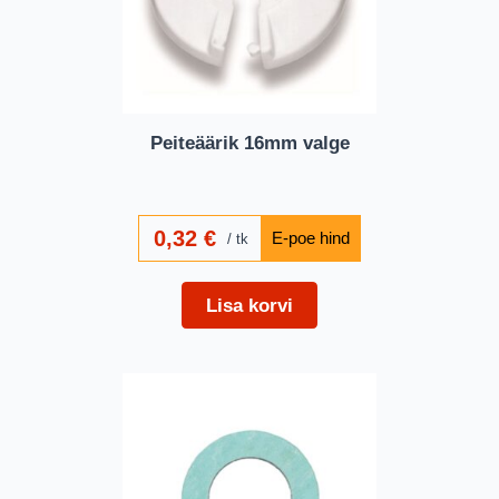
Peiteäärik 16mm valge
0,32
€
tk
Lisa korvi