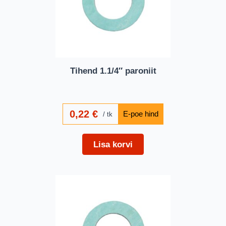
Tihend 1.1/4″ paroniit
0,22
€
tk
Lisa korvi