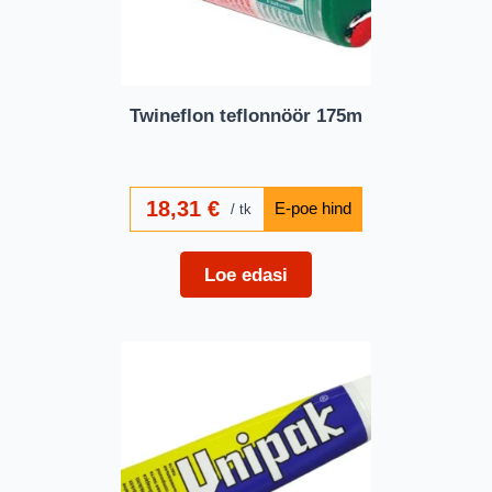
Twineflon teflonnöör 175m
18,31
€
tk
Loe edasi