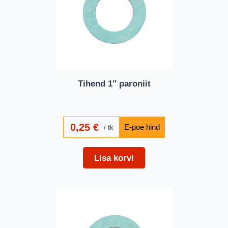
Tihend 1″ paroniit
0,25
€
tk
Lisa korvi