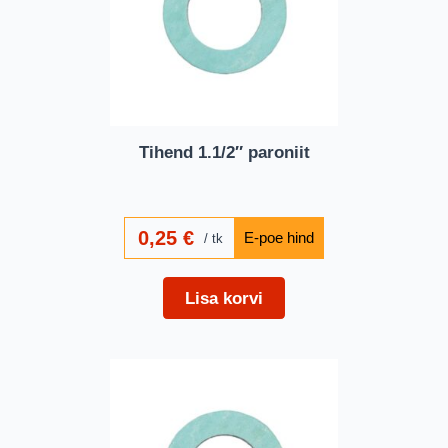
Tihend 1.1/2″ paroniit
0,25
€
tk
Lisa korvi