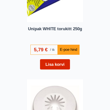
Unipak WHITE torukitt 250g
5,79
€
tk
Lisa korvi