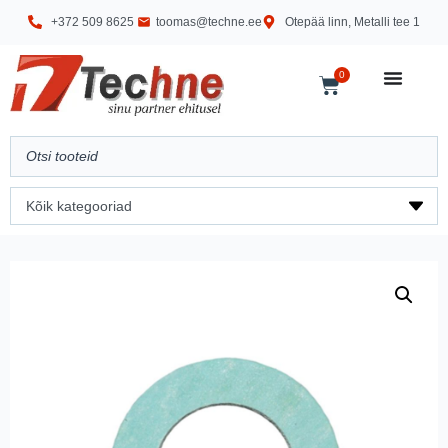
+372 509 8625
toomas@techne.ee
Otepää linn, Metalli tee 1
0