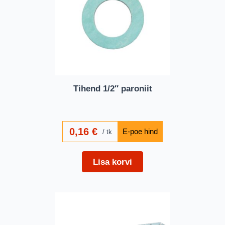
Tihend 1/2″ paroniit
0,16
€
tk
Lisa korvi