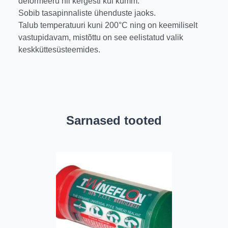
deformeeru nii kergesti kui kumm.
Sobib tasapinnaliste ühenduste jaoks.
Talub temperatuuri kuni 200°C ning on keemiliselt
vastupidavam, mistõttu on see eelistatud valik
keskküttesüsteemides.
Sarnased tooted