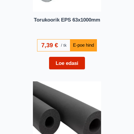
Torukoorik EPS 63x1000mm
7,39
€
tk
Loe edasi