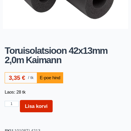
Toruisolatsioon 42x13mm
2,0m Kaimann
3,35
€
tk
Laos: 28 tk
Lisa korvi
SKU
10108TL4213