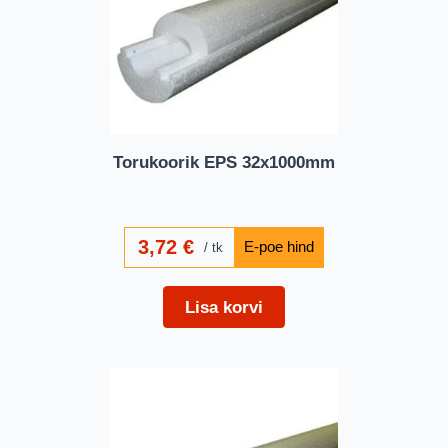
Torukoorik EPS 32x1000mm
3,72
€
tk
Lisa korvi