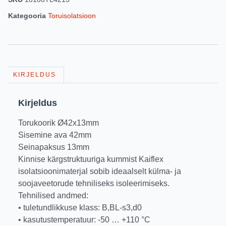
Kategooria
Toruisolatsioon
KIRJELDUS
Kirjeldus
Torukoorik Ø42x13mm
Sisemine ava 42mm
Seinapaksus 13mm
Kinnise kärgstruktuuriga kummist Kaiflex
isolatsioonimaterjal sobib ideaalselt külma- ja
soojaveetorude tehniliseks isoleerimiseks.
Tehnilised andmed:
• tuletundlikkuse klass: B,BL-s3,d0
• kasutustemperatuur: -50 … +110 °C