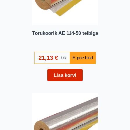
Torukoorik AE 114-50 teibiga
21,13
€
tk
Lisa korvi