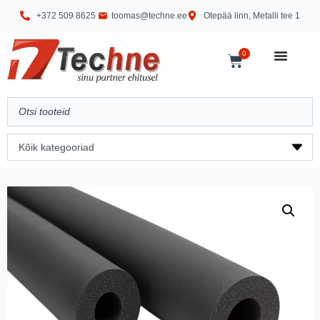
+372 509 8625
toomas@techne.ee
Otepää linn, Metalli tee 1
0