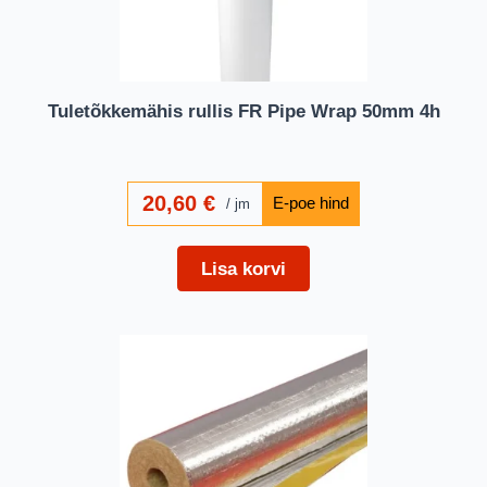
Tuletõkkemähis rullis FR Pipe Wrap 50mm 4h
20,60
€
jm
Lisa korvi