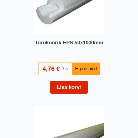
Torukoorik EPS 50x1000mm
4,76
€
tk
Lisa korvi