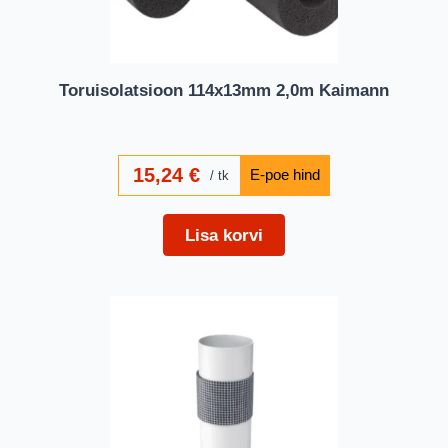
Toruisolatsioon 114x13mm 2,0m Kaimann
15,24
€
tk
Lisa korvi