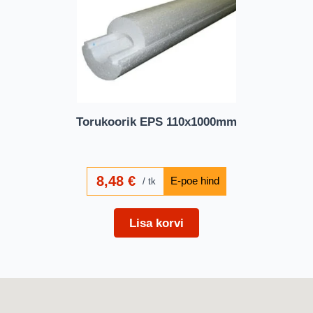
Torukoorik EPS 110x1000mm
8,48
€
tk
Lisa korvi