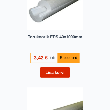
Torukoorik EPS 40x1000mm
3,42
€
tk
Lisa korvi