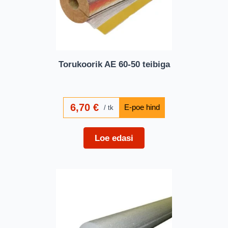
Torukoorik AE 60-50 teibiga
6,70
€
tk
Loe edasi