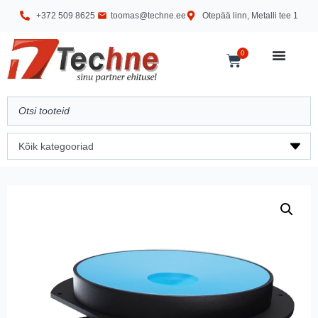
+372 509 8625
toomas@techne.ee
Otepää linn, Metalli tee 1
0