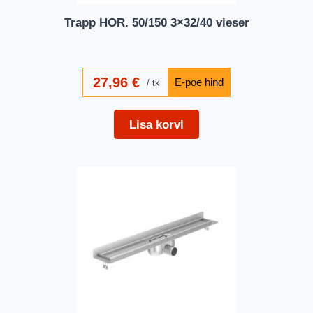
Trapp HOR. 50/150 3×32/40 vieser
27,96
€
tk
Lisa korvi