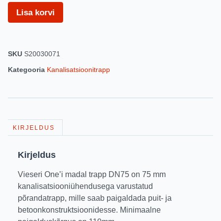
Lisa korvi
SKU
S20030071
Kategooria
Kanalisatsioonitrapp
KIRJELDUS
Kirjeldus
Vieseri One’i madal trapp DN75 on 75 mm
kanalisatsiooniühendusega varustatud
põrandatrapp, mille saab paigaldada puit- ja
betoonkonstruktsioonidesse. Minimaalne