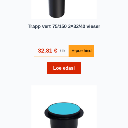
Trapp vert 75/150 3×32/40 vieser
32,81
€
tk
Loe edasi