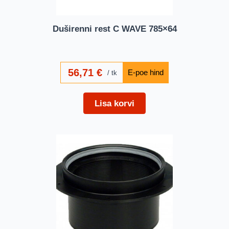
Duširenni rest C WAVE 785×64
56,71
€
tk
Lisa korvi