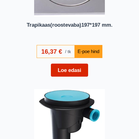
Trapikaas(roostevaba)197*197 mm.
16,37
€
tk
Loe edasi