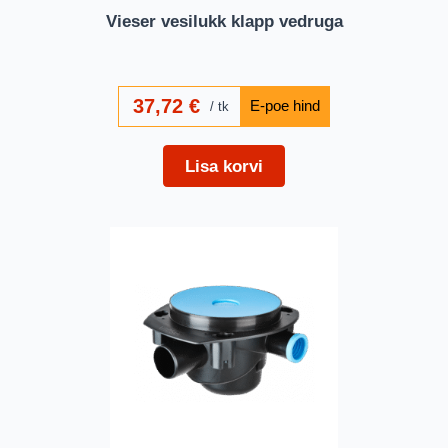
Vieser vesilukk klapp vedruga
37,72
€
tk
Lisa korvi