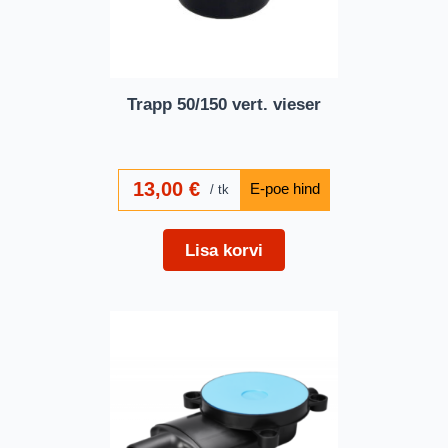
Trapp 50/150 vert. vieser
13,00
€
tk
Lisa korvi