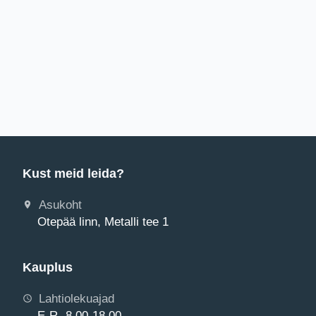
Kust meid leida?
Asukoht
Otepää linn, Metalli tee 1
Kauplus
Lahtiolekuajad
E-R 8.00-18.00