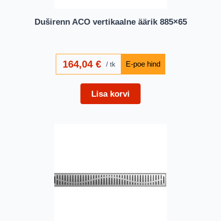
Duširenn ACO vertikaalne äärik 885×65
164,04
€
tk
Lisa korvi