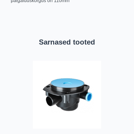
paigalduskõrgus on 110mm
Sarnased tooted