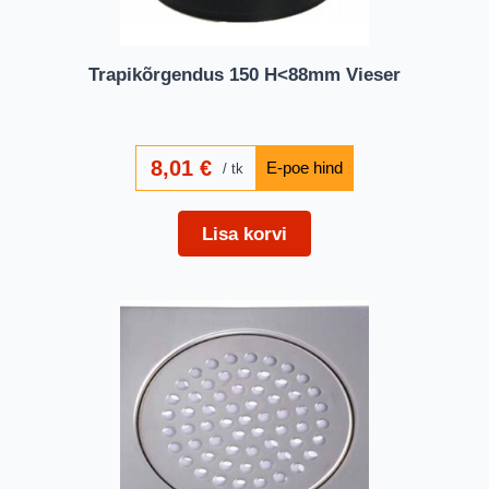
Trapikõrgendus 150 H<88mm Vieser
8,01
€
tk
Lisa korvi