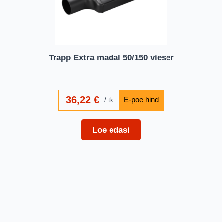
Trapp Extra madal 50/150 vieser
36,22
€
tk
Loe edasi