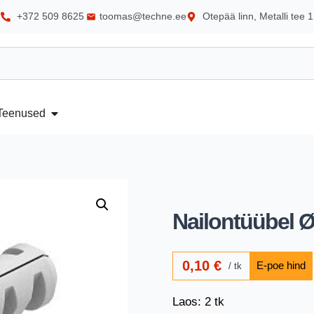
+372 509 8625
toomas@techne.ee
Otepää linn, Metalli tee 1
Teenused
Nailontüübel
0,10
€
tk
Laos: 2 tk