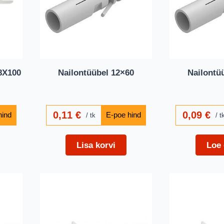
8X100
Nailontüübel 12×60
Nailontü
0,11
€
0,09
€
tk
t
Lisa korvi
Loe 