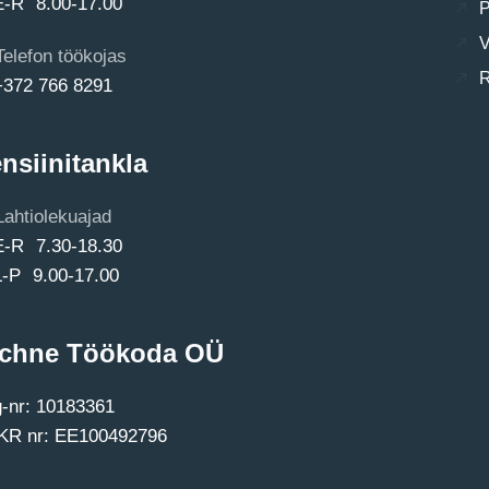
E-R 8.00-17.00
P
V
Telefon töökojas
R
+372 766 8291
nsiinitankla
Lahtiolekuajad
E-R 7.30-18.30
L-P 9.00-17.00
chne Töökoda OÜ
-nr: 10183361
R nr: EE100492796