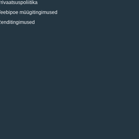
rivaatsuspoliitika
eebipoe müügitingimused
enditingimused