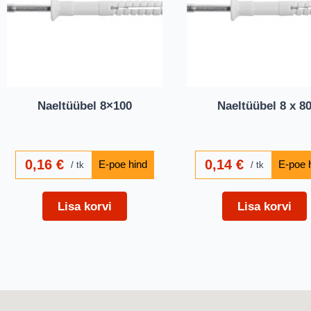
Naeltüübel 8×100
Naeltüübel 8 x 8
0,16
€
0,14
€
tk
tk
Lisa korvi
Lisa korvi