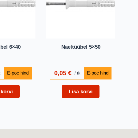
bel 6×40
Naeltüübel 5×50
0,05
€
k
tk
 korvi
Lisa korvi