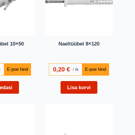
übel 10×50
Naeltüübel 8×120
0,20
€
k
tk
edasi
Lisa korvi