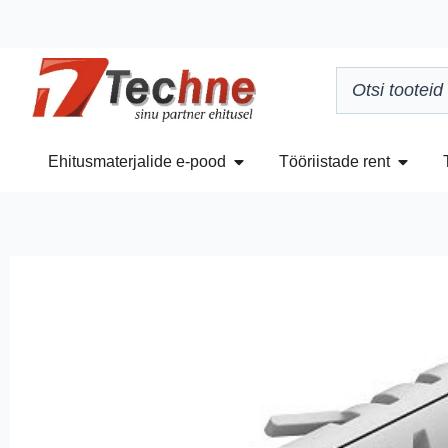
Ehitusmaterjalide e-pood
Tööriistade rent