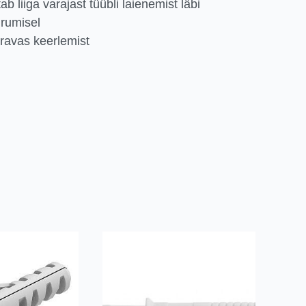
ab liiga varajast tüübli laienemist läbi
urumisel
ravas keerlemist