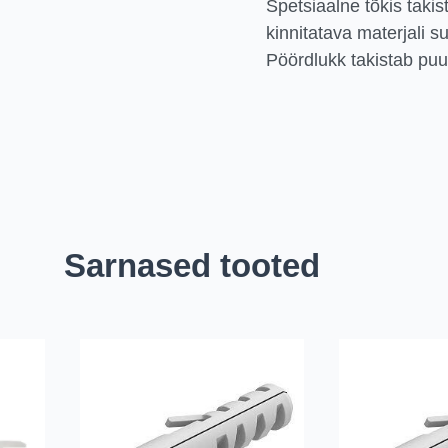
Spetsiaalne tõkis takist
kinnitatava materjali s
Pöördlukk takistab puu
Sarnased tooted