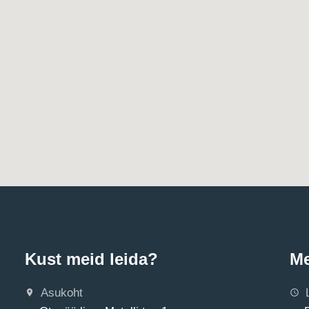
Kust meid leida?
Me
Asukoht