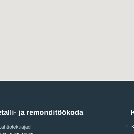
talli- ja remonditöökoda
K
Lahtiolekuajad
K