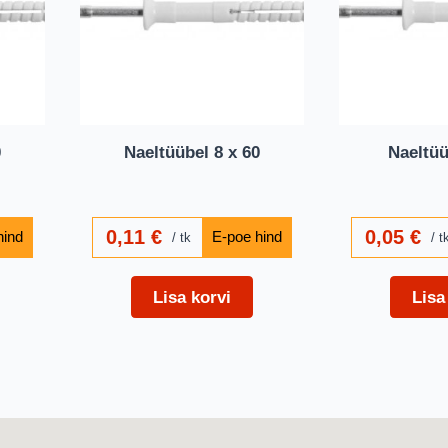
0
Naeltüübel 8 x 60
Naeltüü
0,11
€
0,05
€
tk
t
Lisa korvi
Lisa