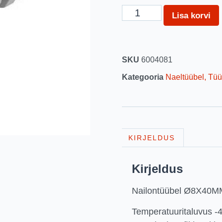
Lisa korvi
SKU
6004081
Kategooria
Naeltüübel, Tüü
KIRJELDUS
Kirjeldus
Nailontüübel Ø8X40M
Temperatuuritaluvus -