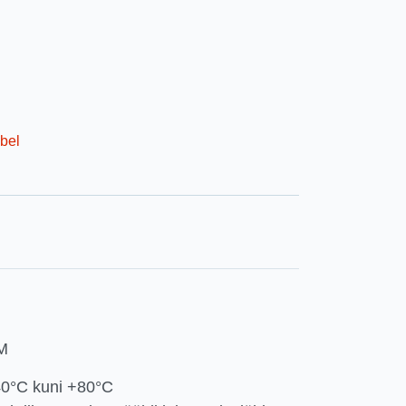
bel
M
40°C kuni +80°C