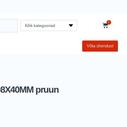
0
Kõik kategooriad
Võta ühendust
 Ø8X40MM pruun