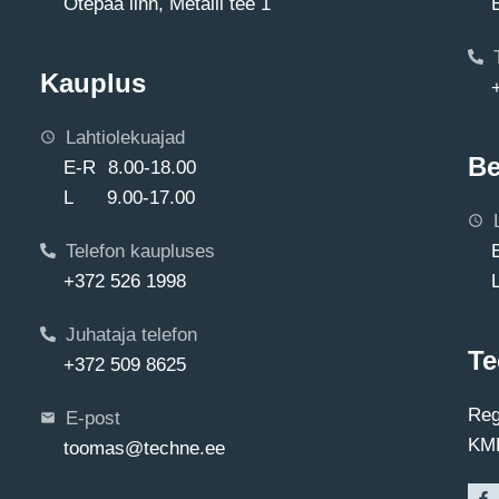
Otepää linn, Metalli tee 1
Kauplus
Lahtiolekuajad
Be
E-R 8.00-18.00
L 9.00-17.00
Telefon kaupluses
+372 526 1998
Juhataja telefon
Te
+372 509 8625
Reg
E-post
KMK
toomas@techne.ee