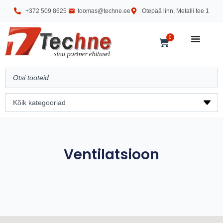
+372 509 8625
toomas@techne.ee
Otepää linn, Metalli tee 1
0
Ventilatsioon