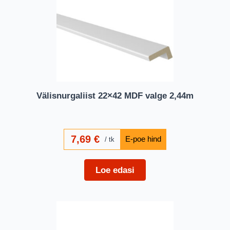
Välisnurgaliist 22×42 MDF valge 2,44m
7,69
€
tk
Loe edasi