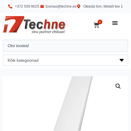
+372 509 8625
toomas@techne.ee
Otepää linn, Metalli tee 1
0