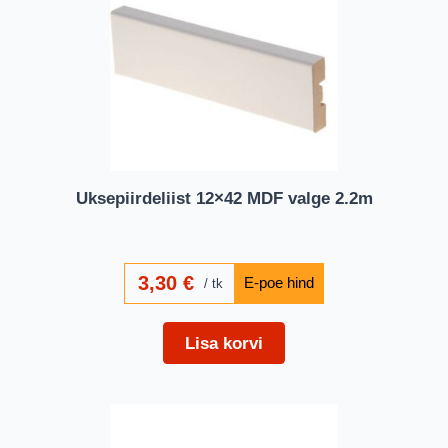
Uksepiirdeliist 12×42 MDF valge 2.2m
3,30
€
tk
Lisa korvi