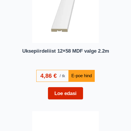
Uksepiirdeliist 12×58 MDF valge 2.2m
4,86
€
tk
Loe edasi