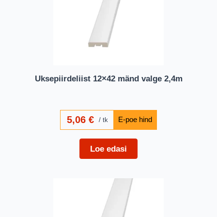
Uksepiirdeliist 12×42 mänd valge 2,4m
5,06
€
tk
Loe edasi