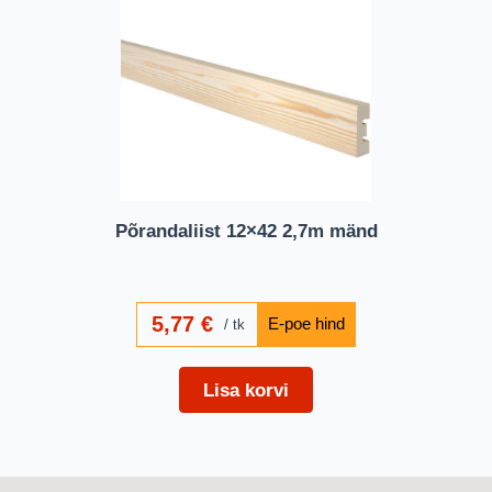
Põrandaliist 12×42 2,7m mänd
5,77
€
tk
Lisa korvi