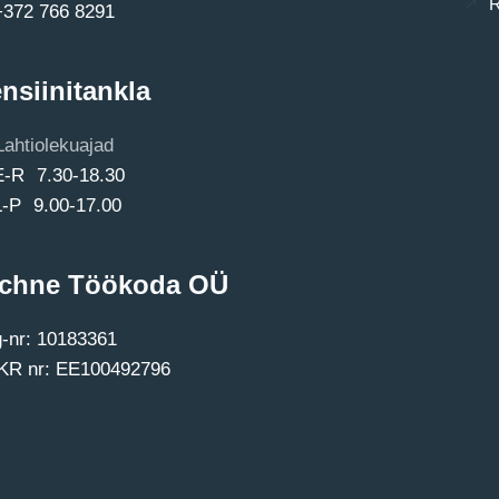
R
+372 766 8291
nsiinitankla
Lahtiolekuajad
E-R 7.30-18.30
L-P 9.00-17.00
chne Töökoda OÜ
-nr: 10183361
R nr: EE100492796