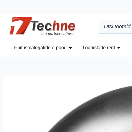
Ehitusmaterjalide e-pood
Tööriistade rent