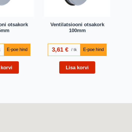
oni otsakork
Ventilatsiooni otsakork
5mm
100mm
3,61
€
k
tk
 korvi
Lisa korvi