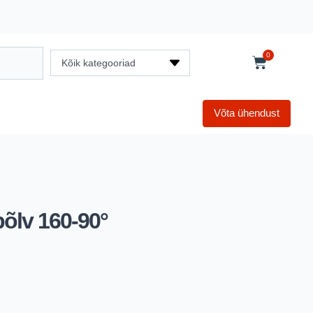
0
Kõik kategooriad
Võta ühendust
põlv 160-90°