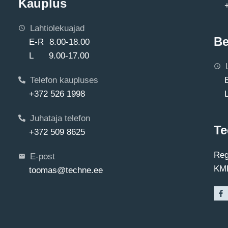
Kauplus
Lahtiolekuajad
Be
E-R 8.00-18.00
L 9.00-17.00
Telefon kaupluses
+372 526 1998
Juhataja telefon
Te
+372 509 8625
Reg
E-post
KMK
toomas@techne.ee