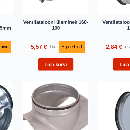
Ventilatsiooni üleminek 160-
Ventilatsioo
125mm
100
1
5,57
€
2,84
€
tk
t
Lisa korvi
Lisa