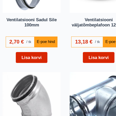
Ventilatsiooni Sadul Sile
Ventilatsiooni
100mm
väljatõmbeplafoon 
2,70
€
13,18
€
tk
tk
Lisa korvi
Lisa korvi