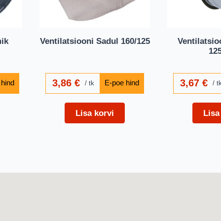
mik
Ventilatsiooni Sadul 160/125
Ventilatsio
12
3,86
€
3,67
€
tk
t
Lisa korvi
Lisa