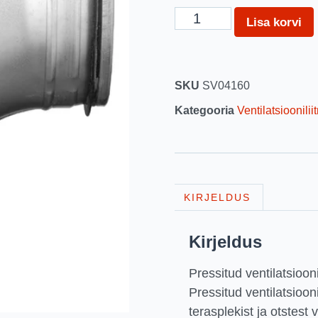
Lisa korvi
SKU
SV04160
Kategooria
Ventilatsioonilii
KIRJELDUS
Kirjeldus
Pressitud ventilatsioo
Pressitud ventilatsioo
terasplekist ja otstes