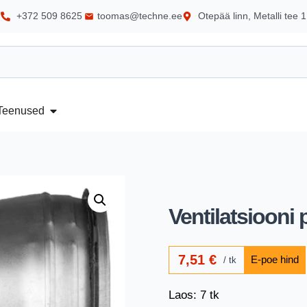
+372 509 8625
toomas@techne.ee
Otepää linn, Metalli tee 1
Teenused
Ventilatsiooni 
7,51
€
tk
Laos: 7 tk