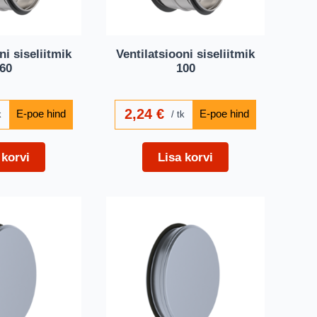
ni siseliitmik
Ventilatsiooni siseliitmik
60
100
2,24
€
k
tk
 korvi
Lisa korvi