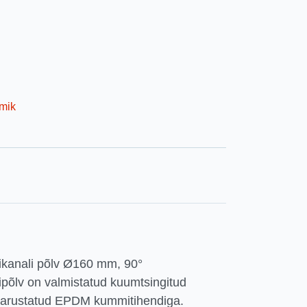
tmik
nikanali p​õlv Ø160 mm, 90°
nipõlv on valmistatud kuumtsingitud
t varustatud EPDM kummitihendiga.