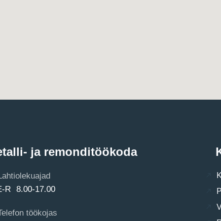
talli- ja remonditöökoda
K
Lahtiolekuajad
K
E-R 8.00-17.00
P
V
Telefon töökojas