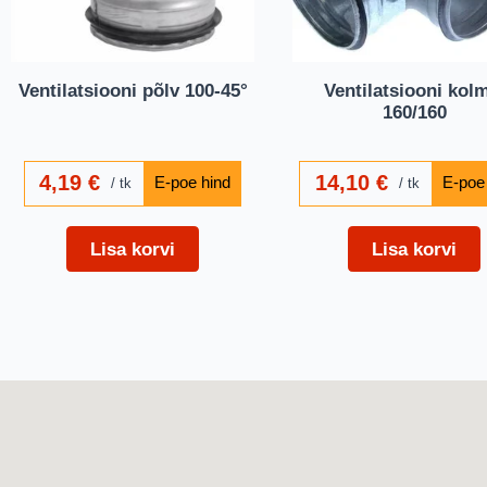
Ventilatsiooni põlv 100-45°
Ventilatsiooni kol
160/160
4,19
€
14,10
€
tk
tk
Lisa korvi
Lisa korvi