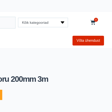
0
Kõik kategooriad
Võta ühendust
itoru 200mm 3m