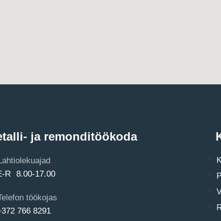
talli- ja remonditöökoda
K
Lahtiolekuajad
K
E-R 8.00-17.00
P
V
Telefon töökojas
R
+372 766 8291