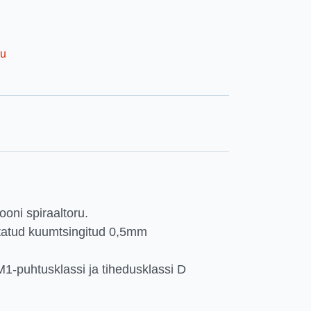
ru
oni spiraaltoru.
statud kuumtsingitud 0,5mm
M1-puhtusklassi ja tihedusklassi D