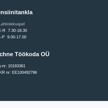
nsiinitankla
Lahtiolekuajad
E-R 7.30-18.30
L-P 9.00-17.00
chne Töökoda OÜ
-nr: 10183361
R nr: EE100492796