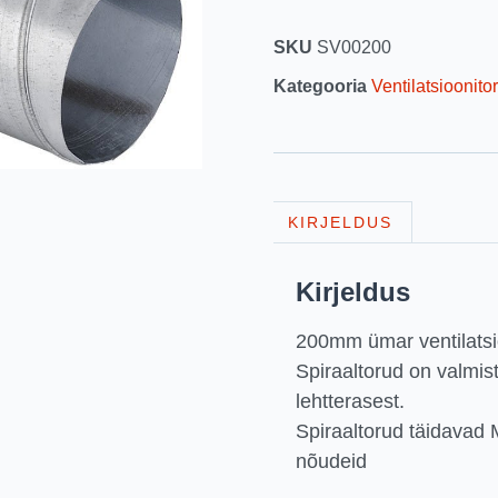
SKU
SV00200
Kategooria
Ventilatsioonito
KIRJELDUS
Kirjeldus
200mm ümar ventilatsio
Spiraaltorud on valmi
lehtterasest.
Spiraaltorud täidavad 
nõudeid