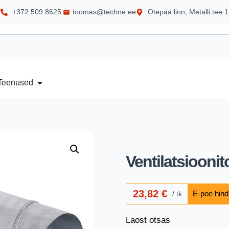
+372 509 8625
toomas@techne.ee
Otepää linn, Metalli tee 1
Teenused
Ventilatsioon
23,82
€
tk
Laost otsas