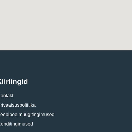
iirlingid
ontakt
rivaatsuspoliitika
eebipoe müügitingimused
enditingimused