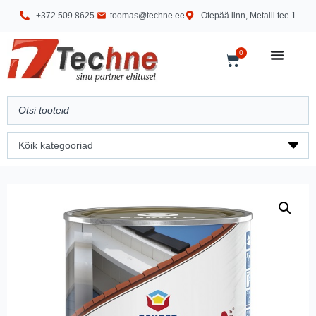
+372 509 8625
toomas@techne.ee
Otepää linn, Metalli tee 1
0