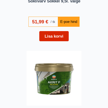
Soklivärv Sokkel 9,5l. valge
51,99
€
tk
Lisa korvi