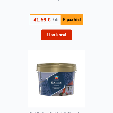
41,56
€
tk
Lisa korvi