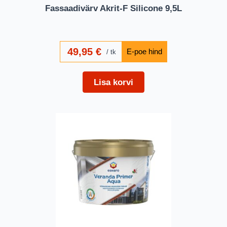
Fassaadivärv Akrit-F Silicone 9,5L
49,95
€
tk
Lisa korvi