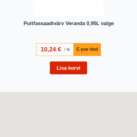
Puitfassaadivärv Veranda 0,95L valge
10,24
€
tk
Lisa korvi