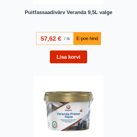
Puitfassaadivärv Veranda 9,5L valge
57,62
€
tk
Lisa korvi