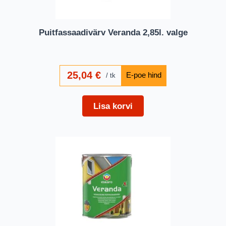
Puitfassaadivärv Veranda 2,85l. valge
25,04
€
tk
Lisa korvi