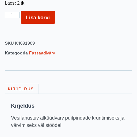
Laos: 2 tk
Lisa korvi
SKU
K4091909
Kategooria
Fassaadivärv
KIRJELDUS
Kirjeldus
Vesilahustuv alküüdvärv puitpindade kruntimiseks ja
värvimiseks välistöödel