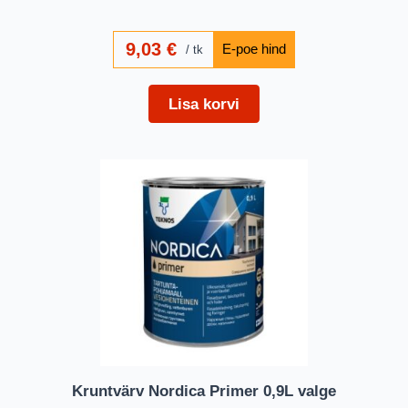
9,03
€
tk
Lisa korvi
Kruntvärv Nordica Primer 0,9L valge