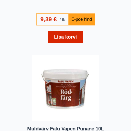
9,39
€
tk
Lisa korvi
Muldvärv Falu Vapen Punane 10L