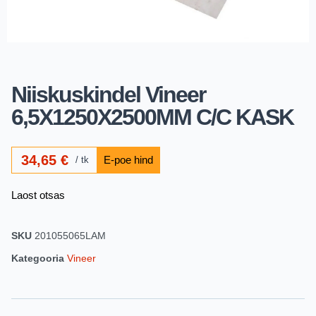
Niiskuskindel Vineer
6,5X1250X2500MM C/C KASK
34,65
€
tk
Laost otsas
SKU
201055065LAM
Kategooria
Vineer