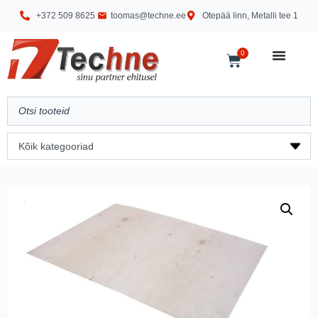
+372 509 8625
toomas@techne.ee
Otepää linn, Metalli tee 1
0