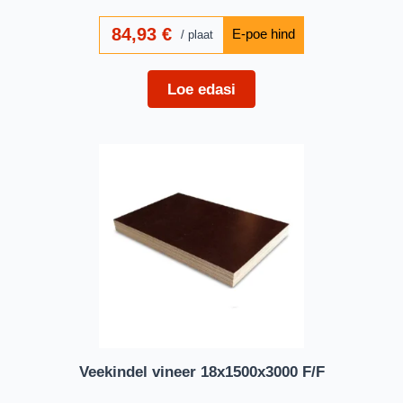
84,93
€
plaat
Loe edasi
Veekindel vineer 18x1500x3000 F/F