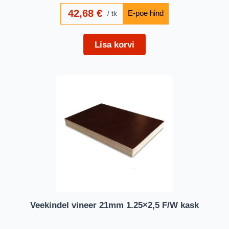
42,68
€
tk
Lisa korvi
Veekindel vineer 21mm 1.25×2,5 F/W kask