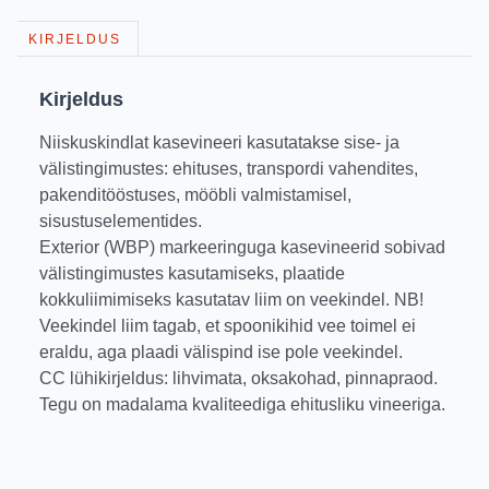
KIRJELDUS
Kirjeldus
Niiskuskindlat kasevineeri kasutatakse sise- ja
välistingimustes: ehituses, transpordi vahendites,
pakenditööstuses, mööbli valmistamisel,
sisustuselementides.
Exterior (WBP) markeeringuga kasevineerid sobivad
välistingimustes kasutamiseks, plaatide
kokkuliimimiseks kasutatav liim on veekindel. NB!
Veekindel liim tagab, et spoonikihid vee toimel ei
eraldu, aga plaadi välispind ise pole veekindel.
CC lühikirjeldus: lihvimata, oksakohad, pinnapraod.
Tegu on madalama kvaliteediga ehitusliku vineeriga.