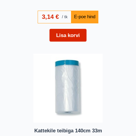
3,14
€
tk
Lisa korvi
Kattekile teibiga 140cm 33m