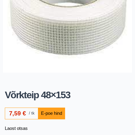
Võrkteip 48×153
7,59
€
tk
Laost otsas