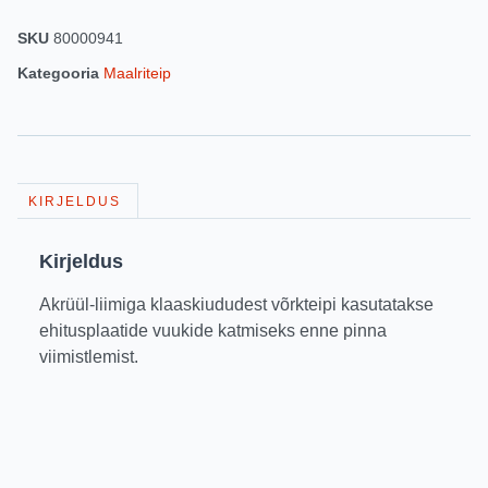
SKU
80000941
Kategooria
Maalriteip
KIRJELDUS
Kirjeldus
Akrüül-liimiga klaaskiududest võrkteipi kasutatakse
ehitusplaatide vuukide katmiseks enne pinna
viimistlemist.