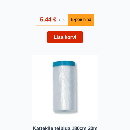
5,44
€
tk
Lisa korvi
Kattekile teibiga 180cm 20m