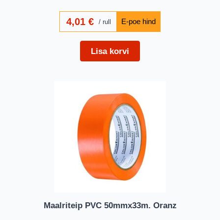
4,01
€
rull
Lisa korvi
Maalriteip PVC 50mmx33m. Oranz