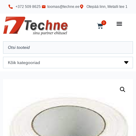
+372 509 8625
toomas@techne.ee
Otepää linn, Metalli tee 1
0