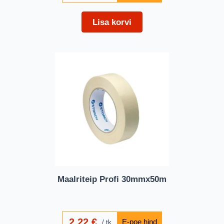
Lisa korvi
Maalriteip Profi 30mmx50m
2,22
€
tk