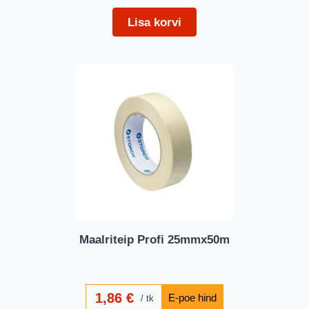
Lisa korvi
Maalriteip Profi 25mmx50m
1,86
€
tk