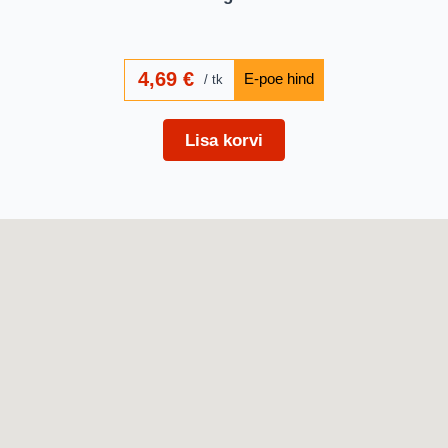
4,69
€
tk
Lisa korvi