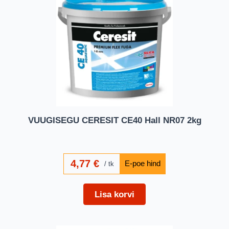
VUUGISEGU CERESIT CE40 Hall NR07 2kg
4,77
€
tk
Lisa korvi