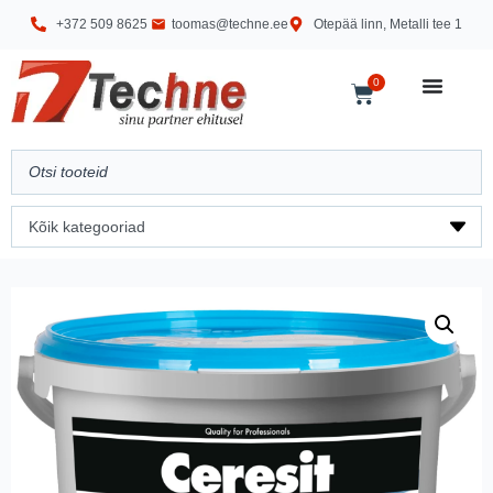
+372 509 8625
toomas@techne.ee
Otepää linn, Metalli tee 1
0