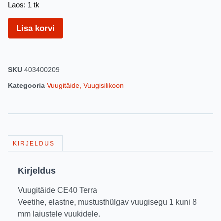
Laos: 1 tk
Lisa korvi
SKU
403400209
Kategooria
Vuugitäide, Vuugisilikoon
KIRJELDUS
Kirjeldus
Vuugitäide CE40 Terra
Veetihe, elastne, mustusthülgav vuugisegu 1 kuni 8
mm laiustele vuukidele.