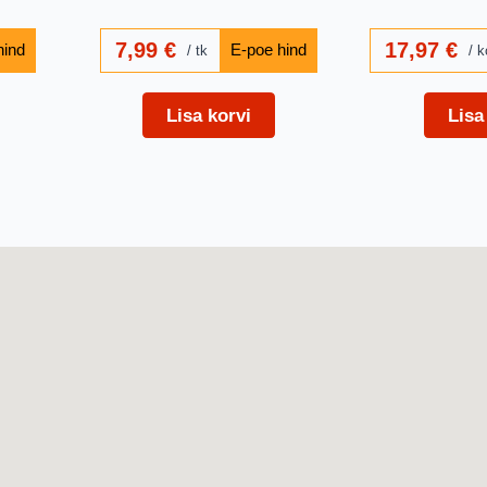
7,99
€
17,97
€
tk
k
Lisa korvi
Lisa