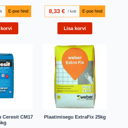
8,33
€
tk
kott
 korvi
Lisa korvi
u Ceresit CM17
Plaatimisegu ExtraFix 25kg
5kg