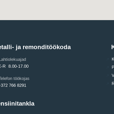
talli- ja remonditöökoda
K
Lahtiolekuajad
K
E-R 8.00-17.00
P
V
Telefon töökojas
R
+372 766 8291
nsiinitankla