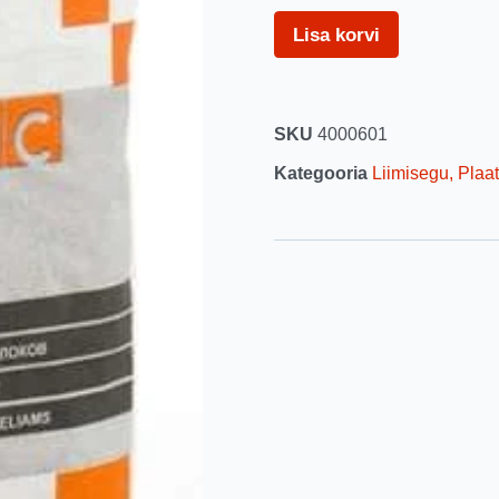
Lisa korvi
SKU
4000601
Kategooria
Liimisegu, Plaa