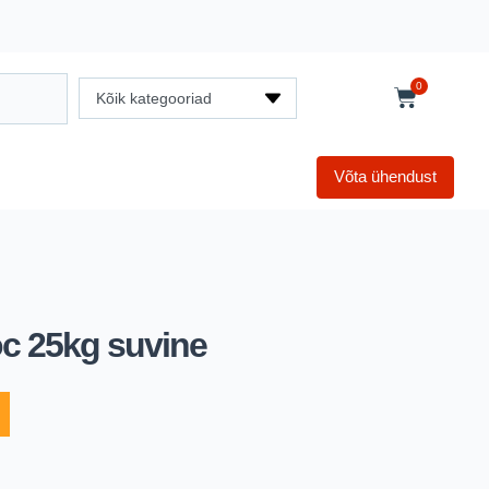
0
Kõik kategooriad
Võta ühendust
oc 25kg suvine