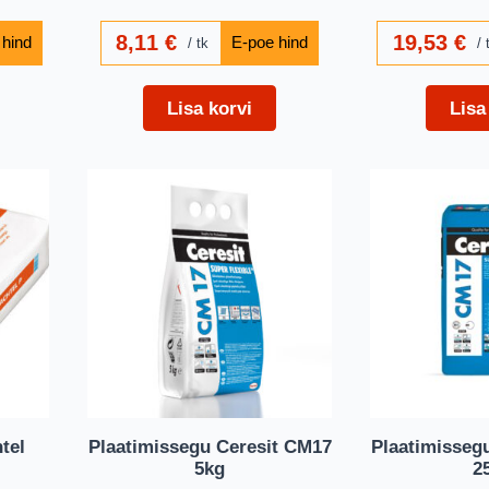
8,11
€
19,53
€
tk
Lisa korvi
Lisa
tel
Plaatimissegu Ceresit CM17
Plaatimisseg
5kg
2