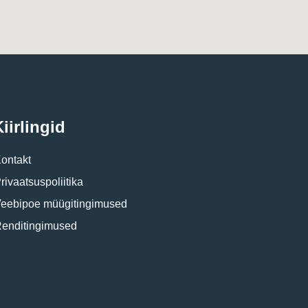
iirlingid
ontakt
rivaatsuspoliitika
eebipoe müügitingimused
enditingimused