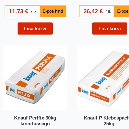
11,73
€
26,42
€
tk
tk
Lisa korvi
Lisa korvi
Knauf Perlfix 30kg
Knauf P Klebespach
kinnitussegu
25kg.