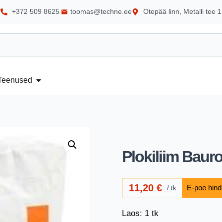
+372 509 8625
toomas@techne.ee
Otepää linn, Metalli tee 1
Teenused
Plokiliim Baur
11,20
€
tk
Laos: 1 tk