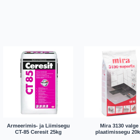
Armeerimis- ja Liimisegu
Mira 3130 valge
CT-85 Ceresit 25kg
plaatimissegu 20