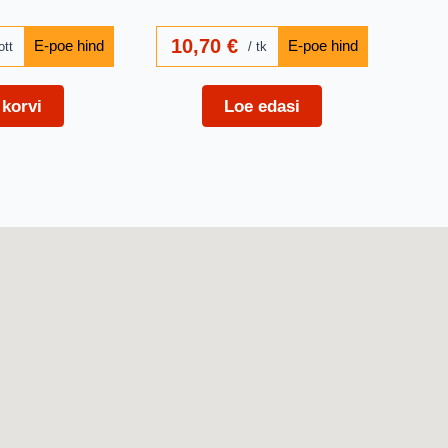
10,70
€
ott
tk
 korvi
Loe edasi