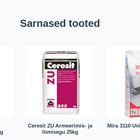
Sarnased tooted
Ceresit ZU Armeerimis- ja
Mira 3110 Uni
kg
liimisegu 25kg