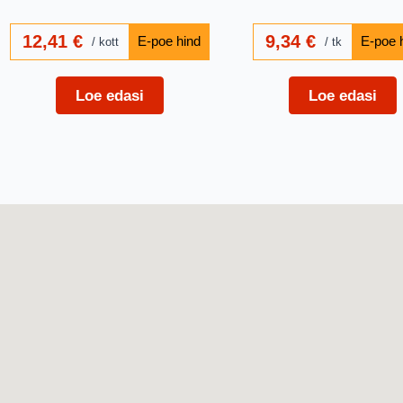
12,41
€
9,34
€
kott
tk
Loe edasi
Loe edasi